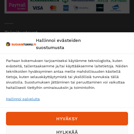
Toimitustavat
Hallinnoi evästeiden
Posti
suostumusta
Matkahuolto
Parhaan kokemuksen tarjoamiseksi käytämme teknologioita, kuten
Postnord
evästeitä, tallentaaksemme ja/tai käyttääksemme laitetietoja. Näiden
tekniikoiden hyväksyminen antaa meille mahdollisuuden käsitellä
tietoja, kuten selauskäyttäytymistä tai yksilöllisiä tunnuksia tällä
sivustolla. Suostumuksen jättäminen tai peruuttaminen voi vaikuttaa
Tilaa uutiskirje ja saat erikoisalennuksia
haitallisesti tiettyihin ominaisuuksiin ja toimintoihin.
sähköpostiisi
Hallinnoi palveluita
HYVÄKSY
HYLKKÄÄ