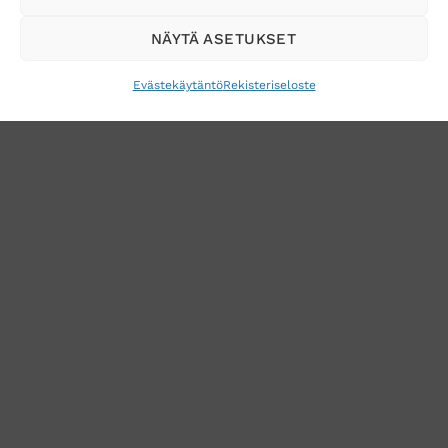
NÄYTÄ ASETUKSET
Evästekäytäntö
Rekisteriseloste
VERKKOKAUPAN TOIMITUSEHDOT
TUOTEPALAUTUS
TÖIHIN SUOJAINTUKKUUN?
REKISTERISELOSTE
EVÄSTEKÄYTÄNTÖ (EU)
MUUTA EVÄSTEASETUKSIA
Copyright 2026 ©
Suojaintukku