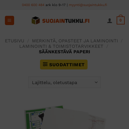
Skip
0400 600 484
ark klo 9-17 |
myynti@suojaintukku.fi
to
content
0
ETUSIVU
/
MERKINTÄ, OPASTEET JA LAMINOINTI
/
LAMINOINTI & TOIMISTOTARVIKKEET
/
SÄÄNKESTÄVÄ PAPERI
SUODATTIMET