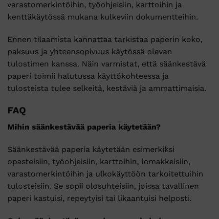
varastomerkintöihin, työohjeisiin, karttoihin ja
kenttäkäytössä mukana kulkeviin dokumentteihin.
Ennen tilaamista kannattaa tarkistaa paperin koko,
paksuus ja yhteensopivuus käytössä olevan
tulostimen kanssa. Näin varmistat, että säänkestävä
paperi toimii halutussa käyttökohteessa ja
tulosteista tulee selkeitä, kestäviä ja ammattimaisia.
FAQ
Mihin säänkestävää paperia käytetään?
Säänkestävää paperia käytetään esimerkiksi
opasteisiin, työohjeisiin, karttoihin, lomakkeisiin,
varastomerkintöihin ja ulkokäyttöön tarkoitettuihin
tulosteisiin. Se sopii olosuhteisiin, joissa tavallinen
paperi kastuisi, repeytyisi tai likaantuisi helposti.