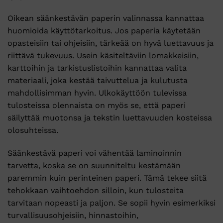
Oikean säänkestävän paperin valinnassa kannattaa
huomioida käyttötarkoitus. Jos paperia käytetään
opasteisiin tai ohjeisiin, tärkeää on hyvä luettavuus ja
riittävä tukevuus. Usein käsiteltäviin lomakkeisiin,
karttoihin ja tarkistuslistoihin kannattaa valita
materiaali, joka kestää taivuttelua ja kulutusta
mahdollisimman hyvin. Ulkokäyttöön tulevissa
tulosteissa olennaista on myös se, että paperi
säilyttää muotonsa ja tekstin luettavuuden kosteissa
olosuhteissa.
Säänkestävä paperi voi vähentää laminoinnin
tarvetta, koska se on suunniteltu kestämään
paremmin kuin perinteinen paperi. Tämä tekee siitä
tehokkaan vaihtoehdon silloin, kun tulosteita
tarvitaan nopeasti ja paljon. Se sopii hyvin esimerkiksi
turvallisuusohjeisiin, hinnastoihin,