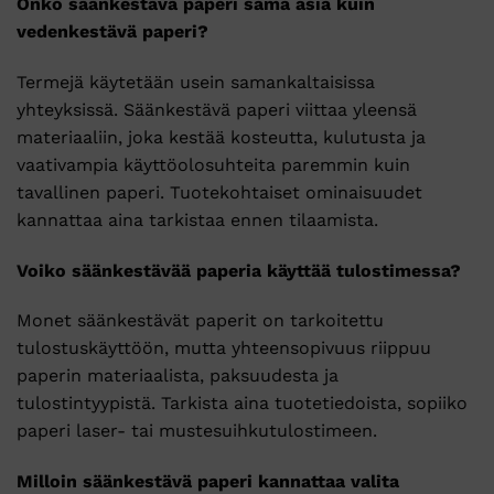
Onko säänkestävä paperi sama asia kuin
vedenkestävä paperi?
Termejä käytetään usein samankaltaisissa
yhteyksissä. Säänkestävä paperi viittaa yleensä
materiaaliin, joka kestää kosteutta, kulutusta ja
vaativampia käyttöolosuhteita paremmin kuin
tavallinen paperi. Tuotekohtaiset ominaisuudet
kannattaa aina tarkistaa ennen tilaamista.
Voiko säänkestävää paperia käyttää tulostimessa?
Monet säänkestävät paperit on tarkoitettu
tulostuskäyttöön, mutta yhteensopivuus riippuu
paperin materiaalista, paksuudesta ja
tulostintyypistä. Tarkista aina tuotetiedoista, sopiiko
paperi laser- tai mustesuihkutulostimeen.
Milloin säänkestävä paperi kannattaa valita