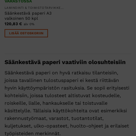
VARASTOSSA
LAMINOINTI & TOIMISTOTARVIKKEET
Säänkestävä paperi A3
valkoinen 50 kpl
120,83
€
alv 0%
LISÄÄ OSTOSKORIIN
Säänkestävä paperi vaativiin olosuhteisiin
Säänkestävä paperi on hyvä ratkaisu tilanteisiin,
joissa tavallinen tulostuspaperi ei kestä riittävän
hyvin käyttöympäristön rasituksia. Se sopii erityisesti
kohteisiin, joissa tulosteet altistuvat kosteudelle,
roiskeille, lialle, hankaukselle tai toistuvalle
käsittelylle. Tällaisia käyttökohteita ovat esimerkiksi
rakennustyömaat, varastot, tuotantotilat,
kuljetukset, ulko-opasteet, huolto-ohjeet ja erilaiset
työpisteiden merkinnät.