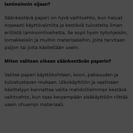
laminoinnin sijaan?
Säänkestävä paperi on hyvä vaihtoehto, kun haluat
nopeasti käyttövalmiita ja kestäviä tulosteita ilman
erillistä laminointivaihetta. Se sopii hyvin työohjeisiin,
lomakkeisiin ja muihin materiaaleihin, joita tarvitaan
paljon tai joita käsitellään usein.
Miten valitsen oikean säänkestävän paperin?
Valitse paperi käyttökohteen, koon, paksuuden ja
tulostustavan mukaan. Ulkokäyttöön ja vaativaan
käsittelyyn kannattaa valita mahdollisimman kestävä
vaihtoehto, kun taas kevyempään sisäkäyttöön riittää
usein ohuempi materiaali.