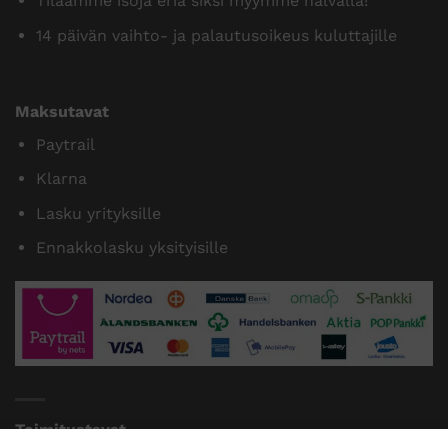
Tilaamme isoja eriä siksi myymme halvalla!
14 päivän vaihto- ja palautusoikeus kuluttajille
Maksutavat
Paytrail
Klarna
Lasku yrityksille
Ennakkolasku yksityisille
Toimitustavat