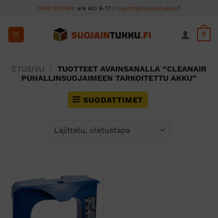
Skip
0400 600 484
ark klo 9-17 |
myynti@suojaintukku.fi
to
content
0
ETUSIVU
/
TUOTTEET AVAINSANALLA “CLEANAIR
PUHALLINSUOJAIMEEN TARKOITETTU AKKU”
SUODATTIMET