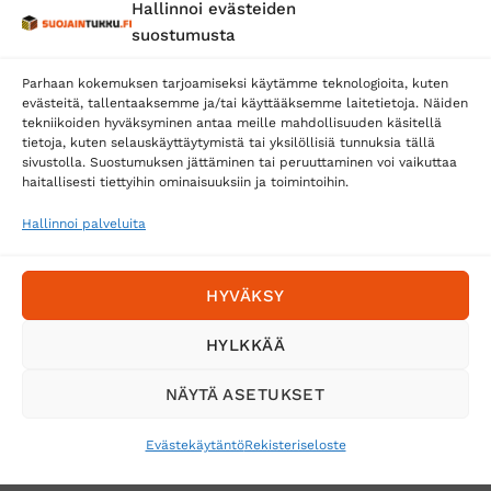
Hallinnoi evästeiden
Posti
suostumusta
Matkahuolto
Parhaan kokemuksen tarjoamiseksi käytämme teknologioita, kuten
Postnord
evästeitä, tallentaaksemme ja/tai käyttääksemme laitetietoja. Näiden
tekniikoiden hyväksyminen antaa meille mahdollisuuden käsitellä
tietoja, kuten selauskäyttäytymistä tai yksilöllisiä tunnuksia tällä
sivustolla. Suostumuksen jättäminen tai peruuttaminen voi vaikuttaa
Tilaa uutiskirje ja saat erikoisalennuksia
haitallisesti tiettyihin ominaisuuksiin ja toimintoihin.
sähköpostiisi
Hallinnoi palveluita
HYVÄKSY
HYLKKÄÄ
NÄYTÄ ASETUKSET
Evästekäytäntö
Rekisteriseloste