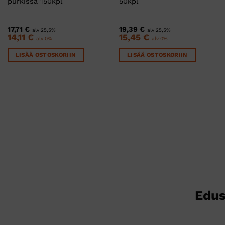
purkissa 150kpl
50kpl
17,71
€
19,39
€
alv 25,5%
alv 25,5%
14,11
€
15,45
€
alv 0%
alv 0%
LISÄÄ OSTOSKORIIN
LISÄÄ OSTOSKORIIN
Edus