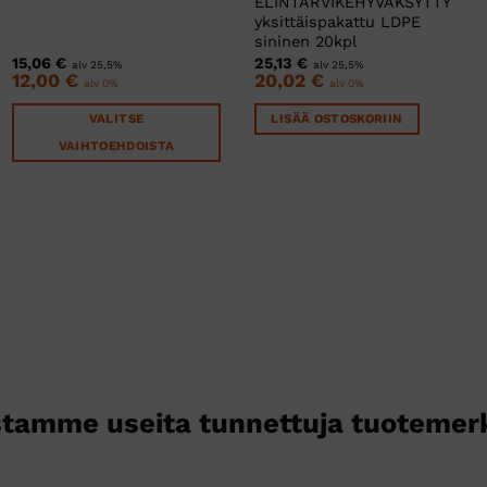
ELINTARVIKEHYVÄKSYTTY
yksittäispakattu LDPE
sininen 20kpl
15,06
€
25,13
€
alv 25,5%
alv 25,5%
12,00
€
20,02
€
alv 0%
alv 0%
VALITSE
LISÄÄ OSTOSKORIIN
VAIHTOEHDOISTA
Tällä
tuotteella
on
useampi
muunnelma.
Voit
tehdä
valinnat
tuotteen
sivulla.
tamme useita tunnettuja tuotemer