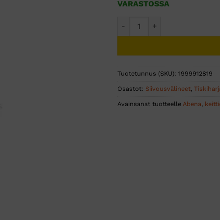
VARASTOSSA
Tiskiharja koukulla 24x6,5cm
Tuotetunnus (SKU):
1999912819
Osastot:
Siivousvälineet
,
Tiskiharj
Avainsanat tuotteelle
Abena
,
keitt