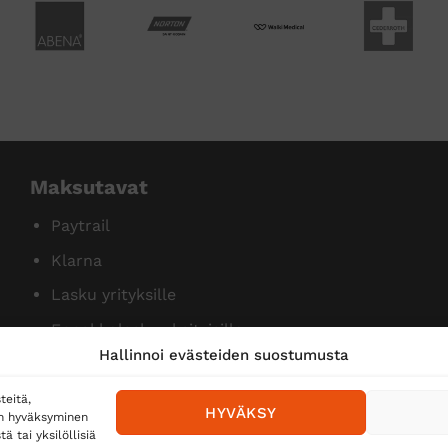
Maksutavat
Paytrail
Klarna
Lasku yrityksille
Ennakkolasku yksityisille
Hallinnoi evästeiden suostumusta
teitä,
HYVÄKSY
en hyväksyminen
 tai yksilöllisiä