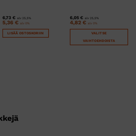
6,73
€
6,05
€
alv 25,5%
alv 25,5%
5,36
€
4,82
€
alv 0%
alv 0%
LISÄÄ OSTOSKORIIN
VALITSE
VAIHTOEHDOISTA
Tällä
tuotteella
on
useampi
muunnelma.
Voit
tehdä
valinnat
tuotteen
sivulla.
kkejä