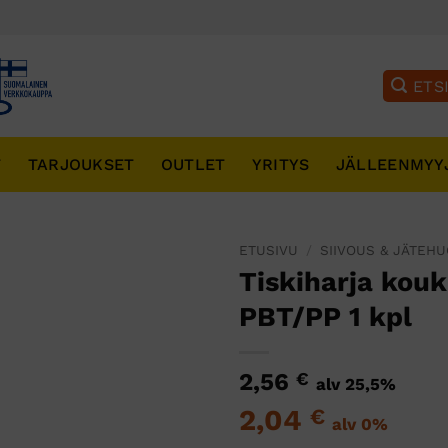
T
TARJOUKSET
OUTLET
YRITYS
JÄLLEENMYY
ETUSIVU
/
SIIVOUS & JÄTEH
Tiskiharja kou
PBT/PP 1 kpl
2,56
€
alv 25,5%
2,04
€
alv 0%