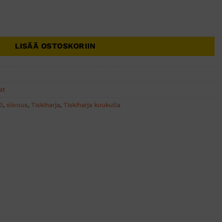
 valkoinen PBT/PP 1 kpl määrä
LISÄÄ OSTOSKORIIN
at
iö
,
siivous
,
Tiskiharja
,
Tiskiharja koukulla