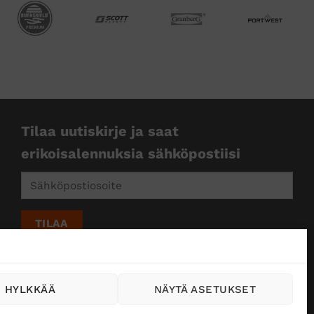
Tilaa uutiskirje ja saat
erikoisalennuksia sähköpostiisi
HYLKKÄÄ
NÄYTÄ ASETUKSET