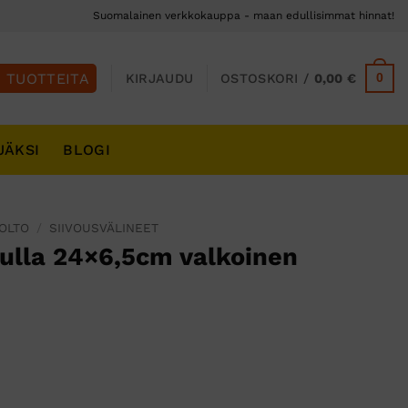
Suomalainen verkkokauppa - maan edullisimmat hinnat!
0
KIRJAUDU
OSTOSKORI /
0,00
€
JÄKSI
BLOGI
UOLTO
/
SIIVOUSVÄLINEET
kulla 24×6,5cm valkoinen