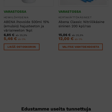
VARASTOSSA
VARASTOSSA
HENKILÖHYGIENIA
KERTAKÄYTTÖKÄSINEET
ABENA ihovoide 500ml 15%
Abena Classic Nitriilikäsine
(emulsio) hajusteeton ja
sininen 200 kpl/ras
väriaineeton 1kpl
6,85
€
15,06
€
alv 25,5%
alv 25,5%
5,46
€
12,00
€
alv 0%
alv 0%
LISÄÄ OSTOSKORIIN
VALITSE VAIHTOEHDOISTA
Tällä
tuotteella
on
useampi
muunnelma.
Voit
tehdä
valinnat
tuotteen
sivulla.
Edustamme useita tunnettuja