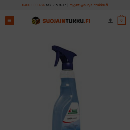
Skip
0400 600 484
ark klo 9-17 |
myynti@suojaintukku.fi
to
content
0