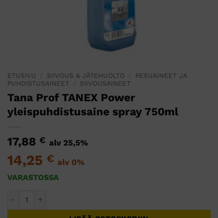
ETUSIVU
/
SIIVOUS & JÄTEHUOLTO
/
PESUAINEET JA
PUHDISTUSAINEET
/
SIIVOUSAINEET
Tana Prof TANEX Power
yleispuhdistusaine spray 750ml
17,88
€
alv 25,5%
14,25
€
alv 0%
VARASTOSSA
Tana Prof TANEX Power yleispuhdistusaine spray 750ml mää