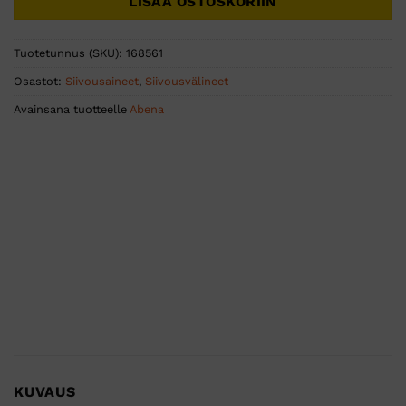
LISÄÄ OSTOSKORIIN
Tuotetunnus (SKU):
168561
Osastot:
Siivousaineet
,
Siivousvälineet
Avainsana tuotteelle
Abena
KUVAUS