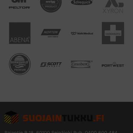
Pajantie B 18, 60100 Seinäjoki Puh.
0400 600 484