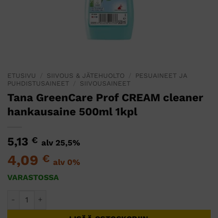
ETUSIVU
/
SIIVOUS & JÄTEHUOLTO
/
PESUAINEET JA
PUHDISTUSAINEET
/
SIIVOUSAINEET
Tana GreenCare Prof CREAM cleaner
hankausaine 500ml 1kpl
5,13
€
alv 25,5%
4,09
€
alv 0%
VARASTOSSA
Tana GreenCare Prof CREAM cleaner hankausaine 500ml 1kpl