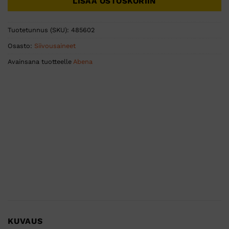
LISÄÄ OSTOSKORIIN
Tuotetunnus (SKU):
485602
Osasto:
Siivousaineet
Avainsana tuotteelle
Abena
KUVAUS