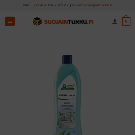
Skip
0400 600 484
ark klo 9-17 |
myynti@suojaintukku.fi
to
content
0