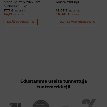
pinnoille 72% 20x20cm
musta 200 kpl
purkissa 150kpl
17,71
€
18,07
€
alv 25,5%
alv 25,5%
14,11
€
14,40
€
alv 0%
alv 0%
LISÄÄ OSTOSKORIIN
VALITSE VAIHTOEHDOISTA
Tällä
tuotteella
on
useampi
muunnelma.
Voit
tehdä
valinnat
tuotteen
sivulla.
Edustamme useita tunnettuja
tuotemerkkejä