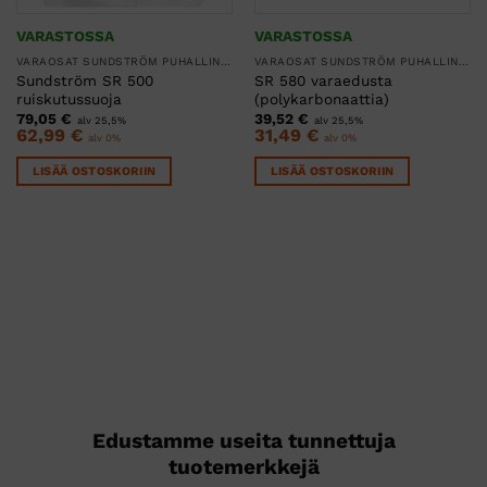
VARASTOSSA
VARASTOSSA
VARAOSAT SUNDSTRÖM PUHALLINSUOJAIMIIN
VARAOSAT SUNDSTRÖM PUHALLINSUOJAIMIIN
Sundström SR 500
SR 580 varaedusta
ruiskutussuoja
(polykarbonaattia)
79,05
€
39,52
€
alv 25,5%
alv 25,5%
62,99
€
31,49
€
alv 0%
alv 0%
LISÄÄ OSTOSKORIIN
LISÄÄ OSTOSKORIIN
Edustamme useita tunnettuja
tuotemerkkejä