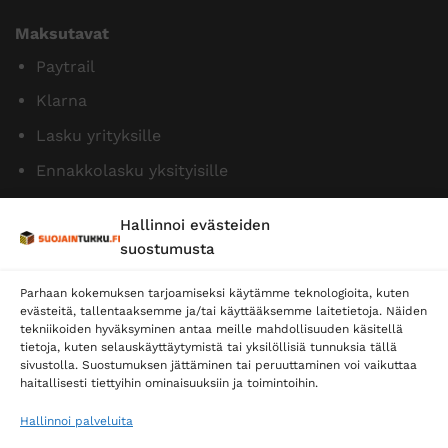
Maksutavat
Paytrail
Klarna
Lasku yrityksille
Ennakkolasku yksityisille
Hallinnoi evästeiden
suostumusta
Parhaan kokemuksen tarjoamiseksi käytämme teknologioita, kuten
evästeitä, tallentaaksemme ja/tai käyttääksemme laitetietoja. Näiden
tekniikoiden hyväksyminen antaa meille mahdollisuuden käsitellä
tietoja, kuten selauskäyttäytymistä tai yksilöllisiä tunnuksia tällä
Toimitustavat
sivustolla. Suostumuksen jättäminen tai peruuttaminen voi vaikuttaa
Posti
haitallisesti tiettyihin ominaisuuksiin ja toimintoihin.
Matkahuolto
Hallinnoi palveluita