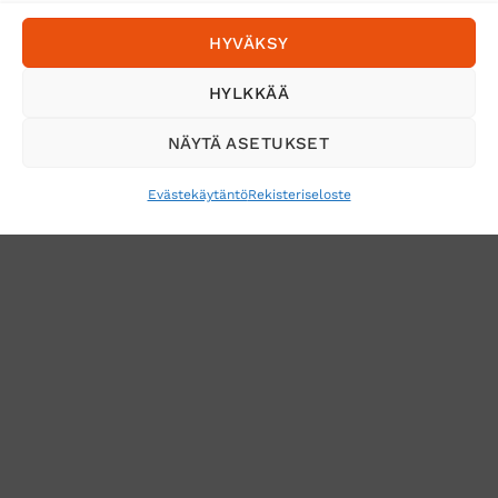
Postnord
HYVÄKSY
Tilaa uutiskirje ja saat erikoisalennuksia
HYLKKÄÄ
sähköpostiisi
NÄYTÄ ASETUKSET
Evästekäytäntö
Rekisteriseloste
VERKKOKAUPAN TOIMITUSEHDOT
TUOTEPALAUTUS
TÖIHIN SUOJAINTUKKUUN?
REKISTERISELOSTE
EVÄSTEKÄYTÄNTÖ (EU)
MUUTA EVÄSTEASETUKSIA
Copyright 2026 ©
Suojaintukku