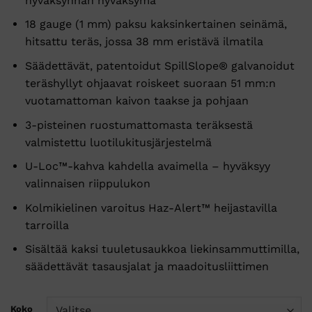
hyväksynnän hyväksymä
18 gauge (1 mm) paksu kaksinkertainen seinämä,
hitsattu teräs, jossa 38 mm eristävä ilmatila
Säädettävät, patentoidut SpillSlope® galvanoidut
teräshyllyt ohjaavat roiskeet suoraan 51 mm:n
vuotamattoman kaivon taakse ja pohjaan
3-pisteinen ruostumattomasta teräksestä
valmistettu luotilukitusjärjestelmä
U-Loc™-kahva kahdella avaimella – hyväksyy
valinnaisen riippulukon
Kolmikielinen varoitus Haz-Alert™ heijastavilla
tarroilla
Sisältää kaksi tuuletusaukkoa liekinsammuttimilla,
säädettävät tasausjalat ja maadoitusliittimen
Koko