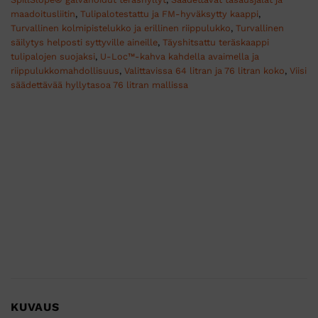
maadoitusliitin
,
Tulipalotestattu ja FM-hyväksytty kaappi
,
Turvallinen kolmipistelukko ja erillinen riippulukko
,
Turvallinen
säilytys helposti syttyville aineille
,
Täyshitsattu teräskaappi
tulipalojen suojaksi
,
U-Loc™-kahva kahdella avaimella ja
riippulukkomahdollisuus
,
Valittavissa 64 litran ja 76 litran koko
,
Viisi
säädettävää hyllytasoa 76 litran mallissa
KUVAUS