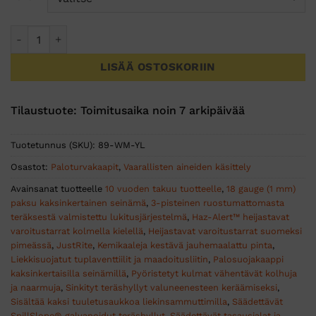
Seinäkaappi palaville nesteille määrä
LISÄÄ OSTOSKORIIN
Tilaustuote: Toimitusaika noin 7 arkipäivää
Tuotetunnus (SKU):
89-WM-YL
Osastot:
Paloturvakaapit
,
Vaarallisten aineiden käsittely
Avainsanat tuotteelle
10 vuoden takuu tuotteelle
,
18 gauge (1 mm)
paksu kaksinkertainen seinämä
,
3-pisteinen ruostumattomasta
teräksestä valmistettu lukitusjärjestelmä
,
Haz-Alert™ heijastavat
varoitustarrat kolmella kielellä
,
Heijastavat varoitustarrat suomeksi
pimeässä
,
JustRite
,
Kemikaaleja kestävä jauhemaalattu pinta
,
Liekkisuojatut tuplaventtiilit ja maadoitusliitin
,
Palosuojakaappi
kaksinkertaisilla seinämillä
,
Pyöristetyt kulmat vähentävät kolhuja
ja naarmuja
,
Sinkityt teräshyllyt valuneenesteen keräämiseksi
,
Sisältää kaksi tuuletusaukkoa liekinsammuttimilla
,
Säädettävät
SpillSlope® galvanoidut teräshyllyt
,
Säädettävät tasausjalat ja