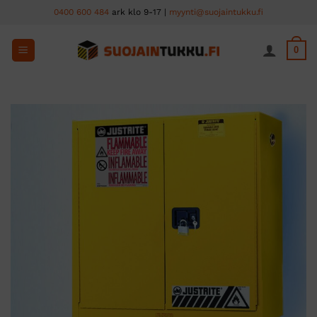
Skip
0400 600 484
ark klo 9-17 |
myynti@suojaintukku.fi
to
content
0