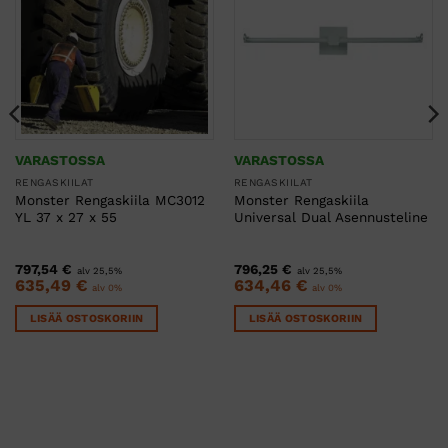
VARASTOSSA
VARASTOSSA
RENGASKIILAT
RENGASKIILAT
Monster Rengaskiila MC3012
Monster Rengaskiila
YL 37 x 27 x 55
Universal Dual Asennusteline
797,54
€
796,25
€
alv 25,5%
alv 25,5%
635,49
€
634,46
€
alv 0%
alv 0%
LISÄÄ OSTOSKORIIN
LISÄÄ OSTOSKORIIN