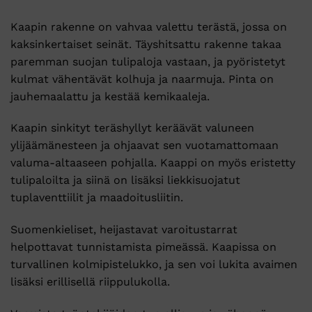
Kaapin rakenne on vahvaa valettu terästä, jossa on
kaksinkertaiset seinät. Täyshitsattu rakenne takaa
paremman suojan tulipaloja vastaan, ja pyöristetyt
kulmat vähentävät kolhuja ja naarmuja. Pinta on
jauhemaalattu ja kestää kemikaaleja.
Kaapin sinkityt teräshyllyt keräävät valuneen
ylijäämänesteen ja ohjaavat sen vuotamattomaan
valuma-altaaseen pohjalla. Kaappi on myös eristetty
tulipaloilta ja siinä on lisäksi liekkisuojatut
tuplaventtiilit ja maadoitusliitin.
Suomenkieliset, heijastavat varoitustarrat
helpottavat tunnistamista pimeässä. Kaapissa on
turvallinen kolmipistelukko, ja sen voi lukita avaimen
lisäksi erillisellä riippulukolla.