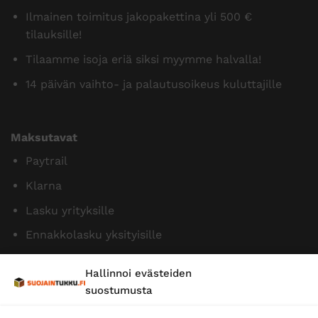
Ilmainen toimitus jakopakettina yli 500 €
tilauksille!
Tilaamme isoja eriä siksi myymme halvalla!
14 päivän vaihto- ja palautusoikeus kuluttajille
Maksutavat
Paytrail
Klarna
Lasku yrityksille
Ennakkolasku yksityisille
Hallinnoi evästeiden
suostumusta