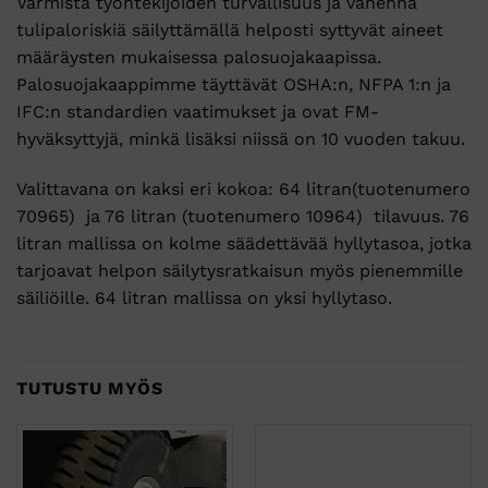
Varmista työntekijöiden turvallisuus ja vähennä
tulipaloriskiä säilyttämällä helposti syttyvät aineet
määräysten mukaisessa palosuojakaapissa.
Palosuojakaappimme täyttävät OSHA:n, NFPA 1:n ja
IFC:n standardien vaatimukset ja ovat FM-
hyväksyttyjä, minkä lisäksi niissä on 10 vuoden takuu.
Valittavana on kaksi eri kokoa: 64 litran(tuotenumero
70965) ja 76 litran (tuotenumero 10964) tilavuus. 76
litran mallissa on kolme säädettävää hyllytasoa, jotka
tarjoavat helpon säilytysratkaisun myös pienemmille
säiliöille. 64 litran mallissa on yksi hyllytaso.
TUTUSTU MYÖS