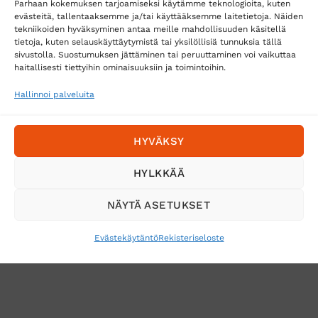
Parhaan kokemuksen tarjoamiseksi käytämme teknologioita, kuten
evästeitä, tallentaaksemme ja/tai käyttääksemme laitetietoja. Näiden
tekniikoiden hyväksyminen antaa meille mahdollisuuden käsitellä
tietoja, kuten selauskäyttäytymistä tai yksilöllisiä tunnuksia tällä
Toimitustavat
sivustolla. Suostumuksen jättäminen tai peruuttaminen voi vaikuttaa
haitallisesti tiettyihin ominaisuuksiin ja toimintoihin.
Posti
Matkahuolto
Hallinnoi palveluita
Postnord
HYVÄKSY
Tilaa uutiskirje ja saat erikoisalennuksia
HYLKKÄÄ
sähköpostiisi
NÄYTÄ ASETUKSET
Evästekäytäntö
Rekisteriseloste