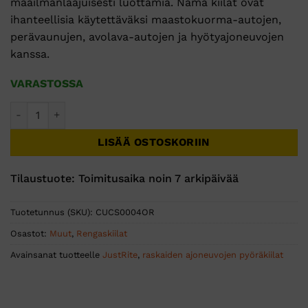
maailmanlaajuisesti luottamia. Nämä kiilat ovat
ihanteellisia käytettäväksi maastokuorma-autojen,
perävaunujen, avolava-autojen ja hyötyajoneuvojen
kanssa.
VARASTOSSA
Polyuretaani Rengaskiila UC 1500 TAI 23 x 21 x 29 määrä
LISÄÄ OSTOSKORIIN
Tilaustuote: Toimitusaika noin 7 arkipäivää
Tuotetunnus (SKU):
CUCS0004OR
Osastot:
Muut
,
Rengaskiilat
Avainsanat tuotteelle
JustRite
,
raskaiden ajoneuvojen pyöräkiilat