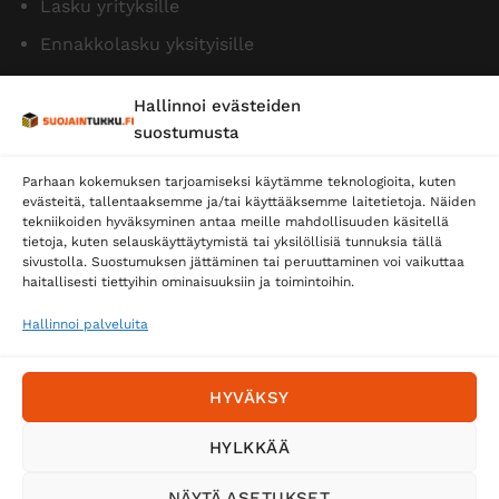
Lasku yrityksille
Ennakkolasku yksityisille
Hallinnoi evästeiden
suostumusta
Parhaan kokemuksen tarjoamiseksi käytämme teknologioita, kuten
evästeitä, tallentaaksemme ja/tai käyttääksemme laitetietoja. Näiden
tekniikoiden hyväksyminen antaa meille mahdollisuuden käsitellä
tietoja, kuten selauskäyttäytymistä tai yksilöllisiä tunnuksia tällä
Toimitustavat
sivustolla. Suostumuksen jättäminen tai peruuttaminen voi vaikuttaa
Posti
haitallisesti tiettyihin ominaisuuksiin ja toimintoihin.
Matkahuolto
Hallinnoi palveluita
Postnord
HYVÄKSY
Tilaa uutiskirje ja saat erikoisalennuksia
HYLKKÄÄ
sähköpostiisi
NÄYTÄ ASETUKSET