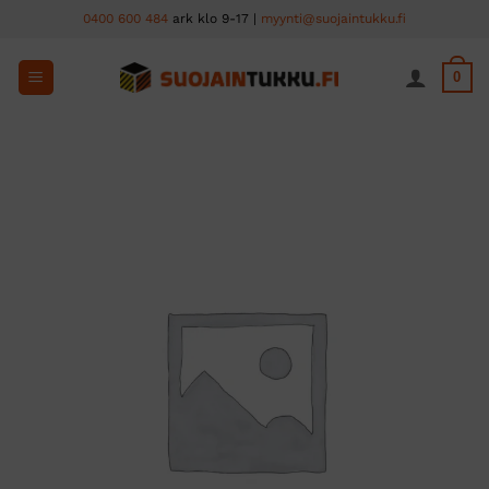
Skip
0400 600 484
ark klo 9-17 |
myynti@suojaintukku.fi
to
content
0