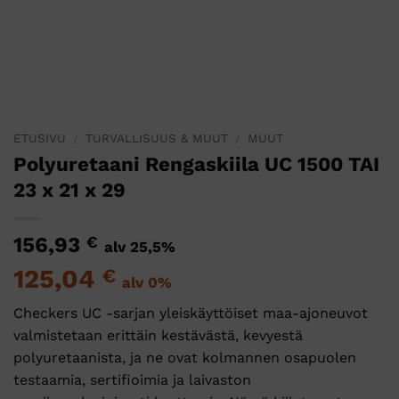
ETUSIVU
/
TURVALLISUUS & MUUT
/
MUUT
Polyuretaani Rengaskiila UC 1500 TAI
23 x 21 x 29
156,93
€
alv 25,5%
125,04
€
alv 0%
Checkers UC -sarjan yleiskäyttöiset maa-ajoneuvot
valmistetaan erittäin kestävästä, kevyestä
polyuretaanista, ja ne ovat kolmannen osapuolen
testaamia, sertifioimia ja laivaston