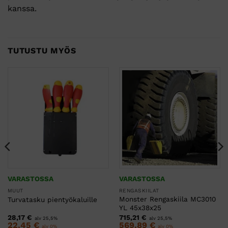
kanssa.
TUTUSTU MYÖS
VARASTOSSA
VARASTOSSA
MUUT
RENGASKIILAT
Monster Rengaskiila MC3010
Turvatasku pientyökaluille
YL 45x38x25
28,17
€
715,21
€
alv 25,5%
alv 25,5%
22,45
€
569,89
€
alv 0%
alv 0%