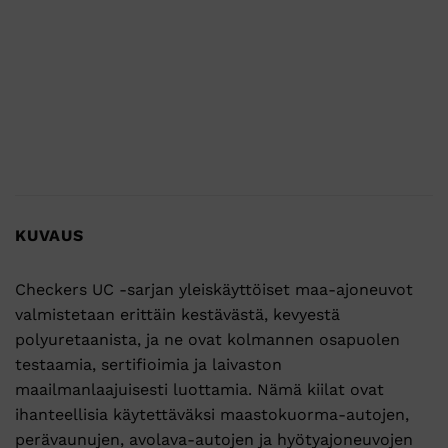
KUVAUS
Checkers UC -sarjan yleiskäyttöiset maa-ajoneuvot
valmistetaan erittäin kestävästä, kevyestä
polyuretaanista, ja ne ovat kolmannen osapuolen
testaamia, sertifioimia ja laivaston
maailmanlaajuisesti luottamia. Nämä kiilat ovat
ihanteellisia käytettäväksi maastokuorma-autojen,
perävaunujen, avolava-autojen ja hyötyajoneuvojen