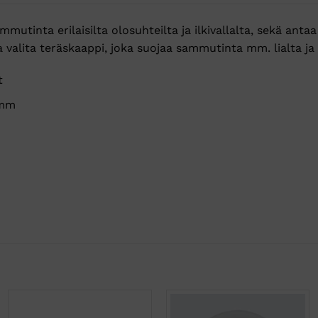
utinta erilaisilta olosuhteilta ja ilkivallalta, sekä ant
a valita teräskaappi, joka suojaa sammutinta mm. lialta ja i
t
 mm