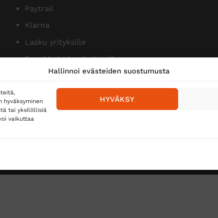
Paytrail
Klarna
Lasku yrityksille
Ennakkolasku yksityisille
Hallinnoi evästeiden suostumusta
teitä,
HYVÄKSY
en hyväksyminen
 tai yksilöllisiä
oi vaikuttaa
Toimitustavat
Posti
Matkahuolto
Postnord