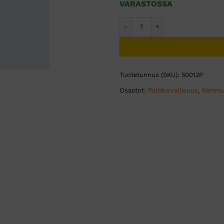
VARASTOSSA
Sammutinkaappi 6 kg sammutt
Tuotetunnus (SKU):
50012P
Osastot:
Paloturvallisuus
,
Sammut