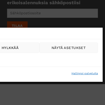
erikoisalennuksia sähköpostiisi
HYLKKÄÄ
NÄYTÄ ASETUKSET
Hallinnoi palveluita