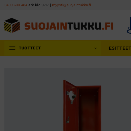
Skip
0400 600 484
ark klo 9-17 |
myynti@suojaintukku.fi
to
content
ESITTEE
TUOTTEET