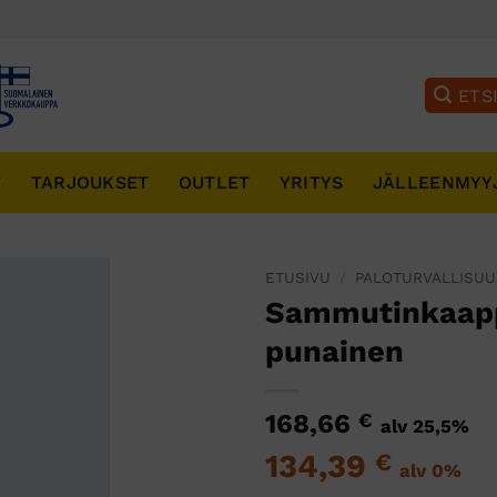
T
TARJOUKSET
OUTLET
YRITYS
JÄLLEENMYY
ETUSIVU
/
PALOTURVALLISUU
Sammutinkaappi
punainen
168,66
€
alv 25,5%
134,39
€
alv 0%