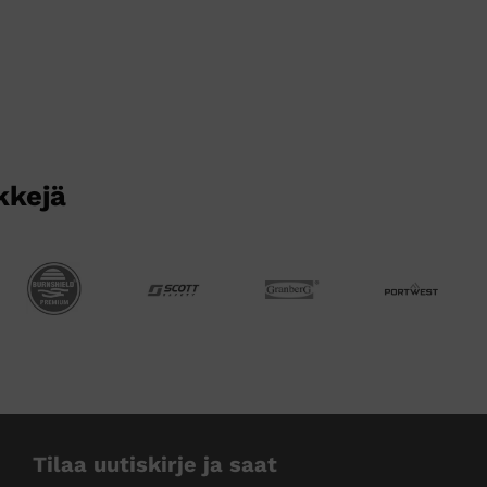
kkejä
Tilaa uutiskirje ja saat