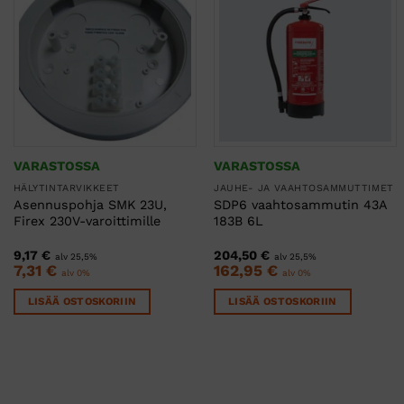
VARASTOSSA
VARASTOSSA
HÄLYTINTARVIKKEET
JAUHE- JA VAAHTOSAMMUTTIMET
Asennuspohja SMK 23U,
SDP6 vaahtosammutin 43A
Firex 230V-varoittimille
183B 6L
9,17
€
204,50
€
alv 25,5%
alv 25,5%
7,31
€
162,95
€
alv 0%
alv 0%
LISÄÄ OSTOSKORIIN
LISÄÄ OSTOSKORIIN