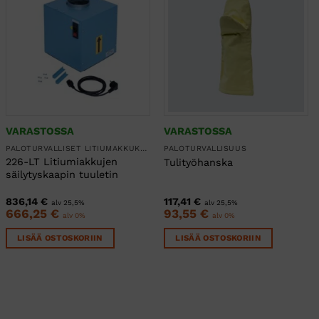
VARASTOSSA
VARASTOSSA
PALOTURVALLISET LITIUMAKKUKAAPIT
PALOTURVALLISUUS
226-LT Litiumiakkujen
Tulityöhanska
säilytyskaapin tuuletin
836,14
€
117,41
€
alv 25,5%
alv 25,5%
666,25
€
93,55
€
alv 0%
alv 0%
LISÄÄ OSTOSKORIIN
LISÄÄ OSTOSKORIIN