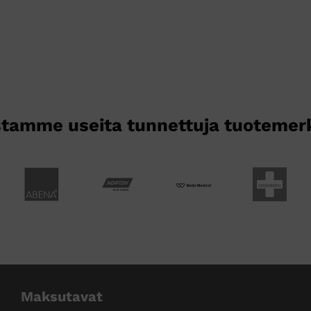
useampi
muunnelma.
Voit
tehdä
valinnat
tuotteen
sivulla.
tamme useita tunnettuja tuotemer
Maksutavat