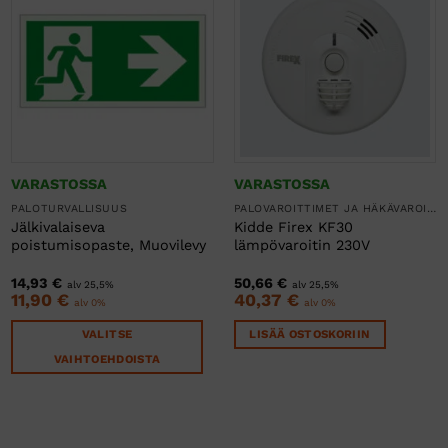
VARASTOSSA
VARASTOSSA
PALOTURVALLISUUS
PALOVAROITTIMET JA HÄKÄVAROITTIMET
Jälkivalaiseva
Kidde Firex KF30
poistumisopaste, Muovilevy
lämpövaroitin 230V
14,93
€
50,66
€
alv 25,5%
alv 25,5%
11,90
€
40,37
€
alv 0%
alv 0%
VALITSE
LISÄÄ OSTOSKORIIN
VAIHTOEHDOISTA
Tällä
tuotteella
on