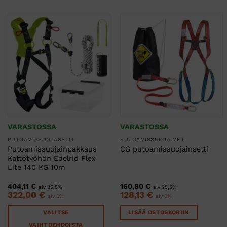
VARASTOSSA
VARASTOSSA
PUTOAMISSUOJASETIT
PUTOAMISSUOJAIMET
Putoamissuojainpakkaus
CG putoamissuojainsetti
Kattotyöhön Edelrid Flex
Lite 140 KG 10m
404,11
€
160,80
€
alv 25,5%
alv 25,5%
322,00
€
128,13
€
alv 0%
alv 0%
VALITSE
LISÄÄ OSTOSKORIIN
VAIHTOEHDOISTA