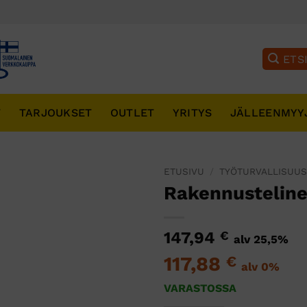
T
TARJOUKSET
OUTLET
YRITYS
JÄLLEENMYY
ETUSIVU
/
TYÖTURVALLISUU
Rakennusteline
147,94
€
alv 25,5%
117,88
€
alv 0%
VARASTOSSA