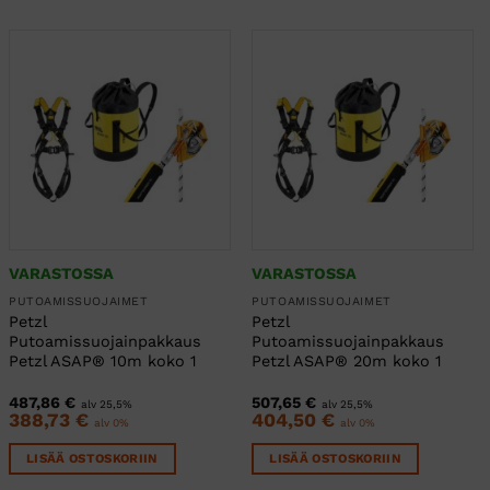
VARASTOSSA
VARASTOSSA
PUTOAMISSUOJAIMET
PUTOAMISSUOJAIMET
Petzl
Petzl
Putoamissuojainpakkaus
Putoamissuojainpakkaus
Petzl ASAP® 10m koko 1
Petzl ASAP® 20m koko 1
487,86
€
507,65
€
alv 25,5%
alv 25,5%
388,73
€
404,50
€
alv 0%
alv 0%
LISÄÄ OSTOSKORIIN
LISÄÄ OSTOSKORIIN