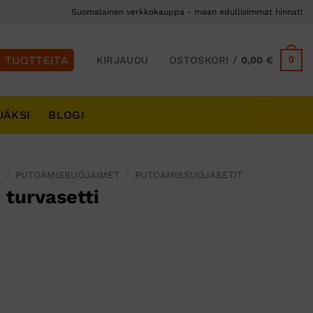
Suomalainen verkkokauppa - maan edullisimmat hinnat!
0
KIRJAUDU
OSTOSKORI /
0,00
€
JÄKSI
BLOGI
S
/
PUTOAMISSUOJAIMET
/
PUTOAMISSUOJASETIT
 turvasetti