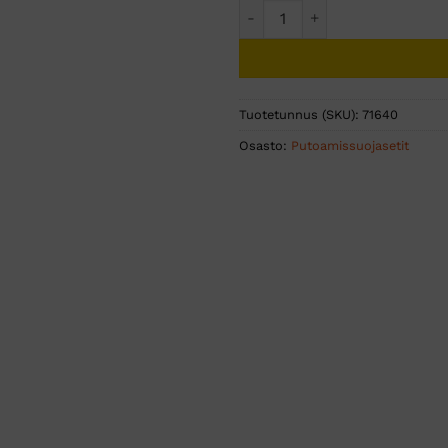
Rakennusteline turvasetti mä
Tuotetunnus (SKU):
71640
Osasto:
Putoamissuojasetit