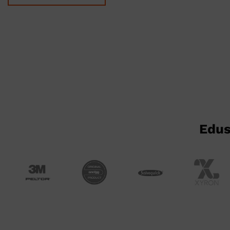
Tällä
tuotteella
on
useampi
muunnelma.
Voit
tehdä
valinnat
tuotteen
sivulla.
Edus