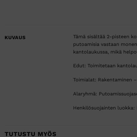
Tämä sisältää 2-pisteen ko
KUVAUS
putoamisia vastaan monenla
kantolaukussa, mikä helpott
Edut: Toimitetaan kantola
Toimialat: Rakentaminen – v
Alaryhmä: Putoamissuojase
Henkilösuojainten luokka: I
TUTUSTU MYÖS