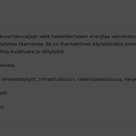
kovartalovaljaat sekä kaksinkertaisen energiaa vaimentav
isissa tilanteissa. Se on ihanteellinen käytettäväksi esim
aa kuljetusta ja säilytystä.
ukussa
iimeistelytyöt, Infrastruktuuri; rakennusteollisuus, Kevye
tit
II