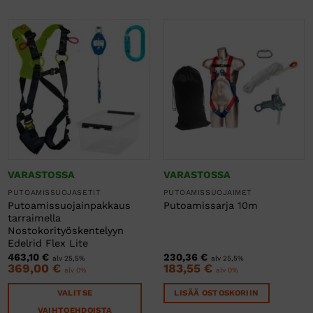
VARASTOSSA
VARASTOSSA
PUTOAMISSUOJASETIT
PUTOAMISSUOJAIMET
Putoamissuojainpakkaus
Putoamissarja 10m
tarraimella
Nostokorityöskentelyyn
Edelrid Flex Lite
463,10
€
230,36
€
alv 25,5%
alv 25,5%
369,00
€
183,55
€
alv 0%
alv 0%
VALITSE
LISÄÄ OSTOSKORIIN
VAIHTOEHDOISTA