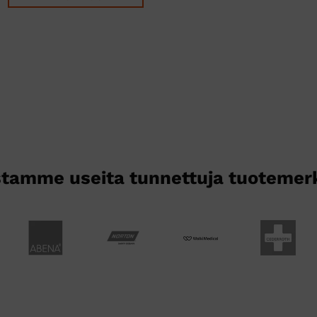
Tällä
tuotteella
on
useampi
muunnelma.
Voit
tehdä
valinnat
tuotteen
sivulla.
tamme useita tunnettuja tuotemer