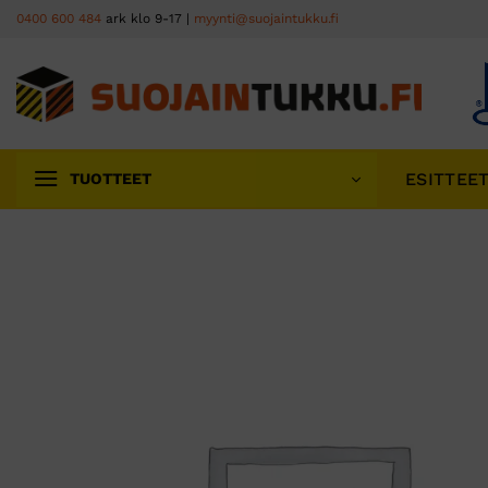
Skip
0400 600 484
ark klo 9-17 |
myynti@suojaintukku.fi
to
content
ESITTEE
TUOTTEET