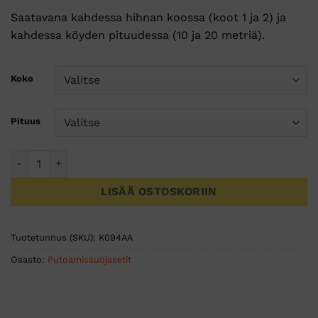
Saatavana kahdessa hihnan koossa (koot 1 ja 2) ja
kahdessa köyden pituudessa (10 ja 20 metriä).
Koko
Pituus
ASAP® LOCK FALL ARREST KIT määrä
LISÄÄ OSTOSKORIIN
Tuotetunnus (SKU):
K094AA
Osasto:
Putoamissuojasetit