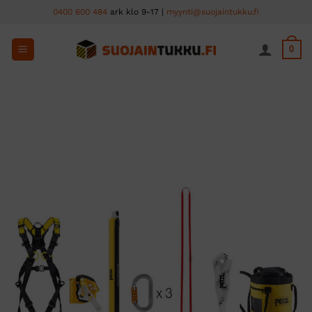
Skip
0400 600 484
ark klo 9-17 |
myynti@suojaintukku.fi
to
content
0