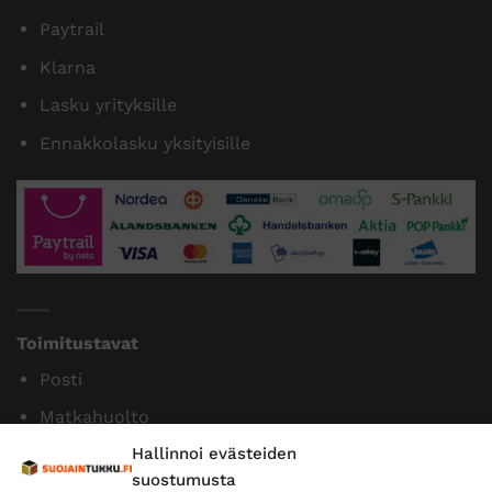
Paytrail
Klarna
Lasku yrityksille
Ennakkolasku yksityisille
Toimitustavat
Posti
Matkahuolto
Hallinnoi evästeiden
Postnord
suostumusta