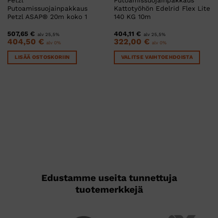
Putoamissuojainpakkaus
Kattotyöhön Edelrid Flex Lite
Petzl ASAP® 20m koko 1
140 KG 10m
507,65
€
404,11
€
alv 25,5%
alv 25,5%
404,50
€
322,00
€
alv 0%
alv 0%
LISÄÄ OSTOSKORIIN
VALITSE VAIHTOEHDOISTA
Tällä
tuotteella
on
useampi
muunnelma.
Voit
tehdä
valinnat
tuotteen
sivulla.
Edustamme useita tunnettuja
tuotemerkkejä