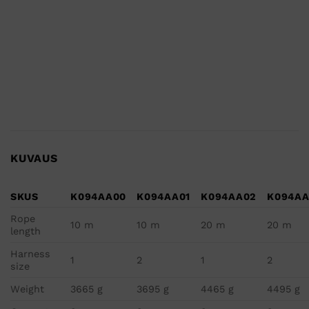
KUVAUS
SKUS
K094AA00
K094AA01
K094AA02
K094AA
Rope
10 m
10 m
20 m
20 m
length
Harness
1
2
1
2
size
Weight
3665 g
3695 g
4465 g
4495 g