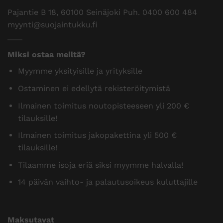
Pajantie B 18, 60100 Seinäjoki Puh.
0400 600 484
myynti@suojaintukku.fi
Miksi ostaa meiltä?
Myymme yksityisille ja yrityksille
Ostaminen ei edellytä rekisteröitymistä
Ilmainen toimitus noutopisteeseen yli 200 €
tilauksille!
Ilmainen toimitus jakopakettina yli 500 €
tilauksille!
Tilaamme isoja eriä siksi myymme halvalla!
14 päivän vaihto- ja palautusoikeus kuluttajille
Maksutavat