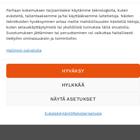
Parhaan kokemuksen tarjoamiseksi käytämme teknologioita, kuten
Tilaa uutiskirje ja saat erikoisalennuksia
evästeitä, tallentaaksemme ja/tai käyttääksemme laitetietoja. Näiden
sähköpostiisi
tekniikoiden hyväksyminen antaa meille mahdollisuuden käsitellä tietoja,
kuten selauskäyttäytymistä tai yksilöllisiä tunnuksia tällä sivustolla.
Suostumuksen jättäminen tai peruuttaminen voi vaikuttaa haitallisesti
tiettyihin ominaisuuksiin ja toimintoihin.
Hallinnoi palveluita
HYVÄKSY
HYLKKÄÄ
NÄYTÄ ASETUKSET
VERKKOKAUPAN TOIMITUSEHDOT
TUOTEPALAUTUS
TÖIHIN SUOJAINTUKKUUN?
REKISTERISELOSTE
Evästekäytäntö
Rekisteriseloste
EVÄSTEKÄYTÄNTÖ (EU)
MUUTA EVÄSTEASETUKSIA
Copyright 2026 ©
Suojaintukku