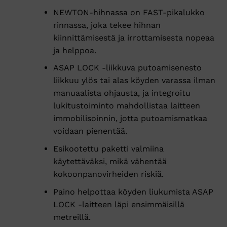
NEWTON-hihnassa on FAST-pikalukko
rinnassa, joka tekee hihnan
kiinnittämisestä ja irrottamisesta nopeaa
ja helppoa.
ASAP LOCK -liikkuva putoamisenesto
liikkuu ylös tai alas köyden varassa ilman
manuaalista ohjausta, ja integroitu
lukitustoiminto mahdollistaa laitteen
immobilisoinnin, jotta putoamismatkaa
voidaan pienentää.
Esikootettu paketti valmiina
käytettäväksi, mikä vähentää
kokoonpanovirheiden riskiä.
Paino helpottaa köyden liukumista ASAP
LOCK -laitteen läpi ensimmäisillä
metreillä.