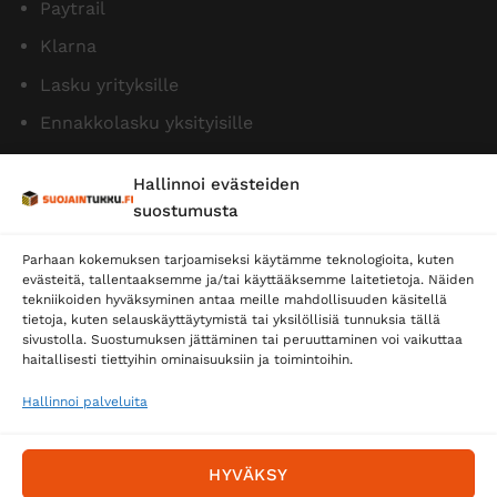
Paytrail
Klarna
Lasku yrityksille
Ennakkolasku yksityisille
Hallinnoi evästeiden
suostumusta
Parhaan kokemuksen tarjoamiseksi käytämme teknologioita, kuten
evästeitä, tallentaaksemme ja/tai käyttääksemme laitetietoja. Näiden
tekniikoiden hyväksyminen antaa meille mahdollisuuden käsitellä
tietoja, kuten selauskäyttäytymistä tai yksilöllisiä tunnuksia tällä
Toimitustavat
sivustolla. Suostumuksen jättäminen tai peruuttaminen voi vaikuttaa
Posti
haitallisesti tiettyihin ominaisuuksiin ja toimintoihin.
Matkahuolto
Hallinnoi palveluita
Postnord
HYVÄKSY