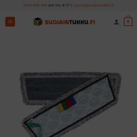
Skip
0400 600 484
ark klo 9-17 |
myynti@suojaintukku.fi
to
content
0