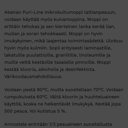
Abenan Puri-Line mikrokuitumoppi lattianpesuun,
voidaan käyttää myös kuivamoppina. Moppi on
erittäin tehokas ja sen kierteinen lanka kerää lian,
mullan ja soran tehokkaasti. Moppi on hyvin
imukykyinen, mikä laajentaa toimintasädettä. Ulottuu
hyvin myös kulmiin. Sopii erityisesti laminaatille,
lakatuille puulattioille, graniitille, linoleumille ja
muille vettä kestäville tasaisille pinnoille. Moppi
kestää klooria, alkoholia ja desinfektiota.
Värikoodausmahdollisuus.
Voidaan pestä 90°C, mutta suositellaan 70°C. Voidaan
rumpukuivata 60°C. Vältä kloorin ja huuhteluaineen
käyttöä, koska ne heikentävät imukykyä. Kestää jopa
500 pesua. Voi kutistua 5 %.
Annostele enintään 1/3 pesuaineen suositellusta