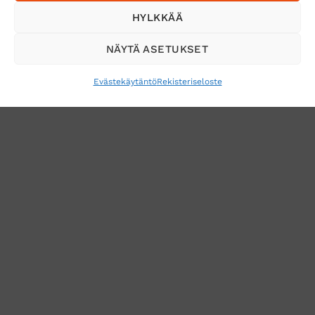
Tilaa uutiskirje ja saat erikoisalennuksia
HYLKKÄÄ
sähköpostiisi
NÄYTÄ ASETUKSET
Evästekäytäntö
Rekisteriseloste
VERKKOKAUPAN TOIMITUSEHDOT
TUOTEPALAUTUS
TÖIHIN SUOJAINTUKKUUN?
REKISTERISELOSTE
EVÄSTEKÄYTÄNTÖ (EU)
MUUTA EVÄSTEASETUKSIA
Copyright 2026 ©
Suojaintukku