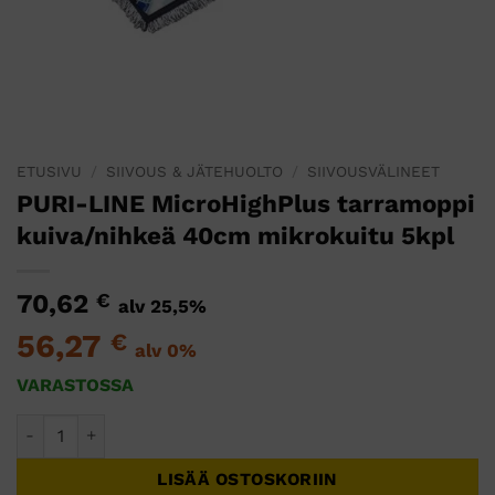
ETUSIVU
/
SIIVOUS & JÄTEHUOLTO
/
SIIVOUSVÄLINEET
PURI-LINE MicroHighPlus tarramoppi
kuiva/nihkeä 40cm mikrokuitu 5kpl
70,62
€
alv 25,5%
56,27
€
alv 0%
VARASTOSSA
PURI-LINE MicroHighPlus tarramoppi kuiva/nihkeä 40cm mi
LISÄÄ OSTOSKORIIN