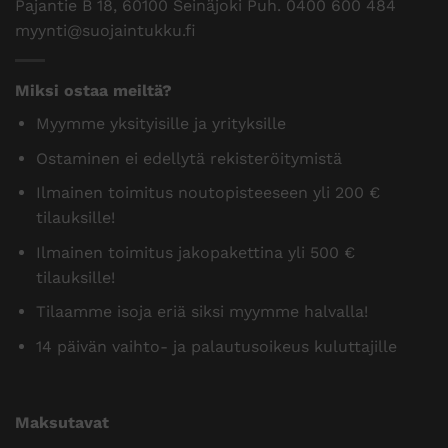
Pajantie B 18, 60100 Seinäjoki Puh.
0400 600 484
myynti@suojaintukku.fi
Miksi ostaa meiltä?
Myymme yksityisille ja yrityksille
Ostaminen ei edellytä rekisteröitymistä
Ilmainen toimitus noutopisteeseen yli 200 €
tilauksille!
Ilmainen toimitus jakopakettina yli 500 €
tilauksille!
Tilaamme isoja eriä siksi myymme halvalla!
14 päivän vaihto- ja palautusoikeus kuluttajille
Maksutavat