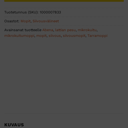
Tuotetunnus (SKU):
1000007833
Osastot:
Mopit
,
Siivousvälineet
Avainsanat tuotteelle
Abena
,
lattian pesu
,
mikrokuitu
,
mikrokuitumoppi
,
mopit
,
siivous
,
siivousmopit
,
Tarramoppi
KUVAUS