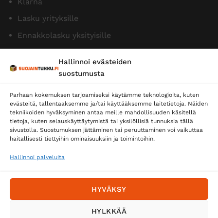
Klarna
Lasku yrityksille
Ennakkolasku yksityisille
Hallinnoi evästeiden
suostumusta
Parhaan kokemuksen tarjoamiseksi käytämme teknologioita, kuten
evästeitä, tallentaaksemme ja/tai käyttääksemme laitetietoja. Näiden
tekniikoiden hyväksyminen antaa meille mahdollisuuden käsitellä
tietoja, kuten selauskäyttäytymistä tai yksilöllisiä tunnuksia tällä
Toimitustavat
sivustolla. Suostumuksen jättäminen tai peruuttaminen voi vaikuttaa
Posti
haitallisesti tiettyihin ominaisuuksiin ja toimintoihin.
Matkahuolto
Hallinnoi palveluita
Postnord
HYVÄKSY
Tilaa uutiskirje ja saat erikoisalennuksia
HYLKKÄÄ