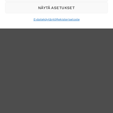
sähköpostiisi
NÄYTÄ ASETUKSET
Evästekäytäntö
Rekisteriseloste
VERKKOKAUPAN TOIMITUSEHDOT
TUOTEPALAUTUS
TÖIHIN SUOJAINTUKKUUN?
REKISTERISELOSTE
EVÄSTEKÄYTÄNTÖ (EU)
MUUTA EVÄSTEASETUKSIA
Copyright 2026 ©
Suojaintukku