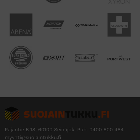
Pajantie B 18, 60100 Seinäjoki Puh.
0400 600 484
myynti@suojaintukku.fi