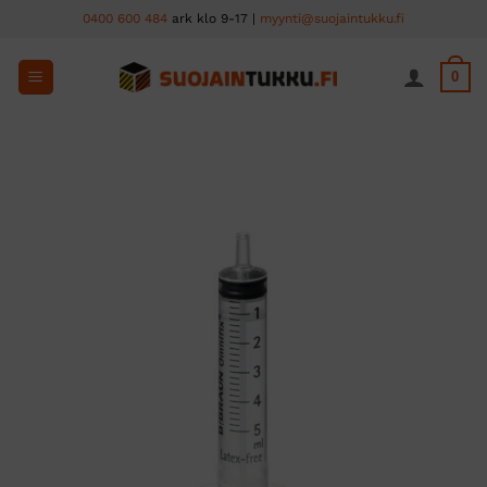
Skip
0400 600 484
ark klo 9-17 |
myynti@suojaintukku.fi
to
content
0