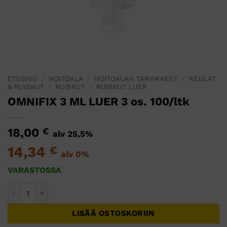
ETUSIVU
/
HOITOALA
/
HOITOALAN TARVIKKEET
/
NEULAT
& RUISKUT
/
RUISKUT
/
RUISKUT LUER
OMNIFIX 3 ML LUER 3 os. 100/ltk
18,00
€
alv 25,5%
14,34
€
alv 0%
VARASTOSSA
OMNIFIX 3 ML LUER 3 os. 100/ltk määrä
LISÄÄ OSTOSKORIIN