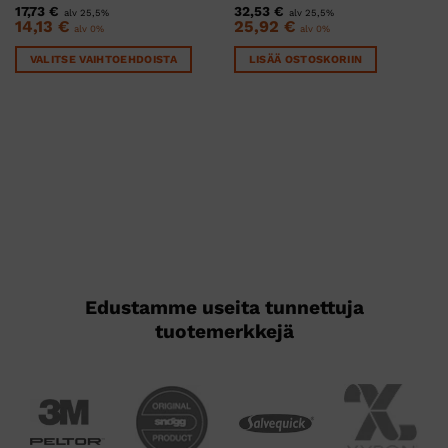
17,73
€
32,53
€
alv 25,5%
alv 25,5%
14,13
€
25,92
€
alv 0%
alv 0%
VALITSE VAIHTOEHDOISTA
LISÄÄ OSTOSKORIIN
Tällä
tuotteella
on
useampi
muunnelma.
Voit
tehdä
valinnat
tuotteen
sivulla.
Edustamme useita tunnettuja
tuotemerkkejä