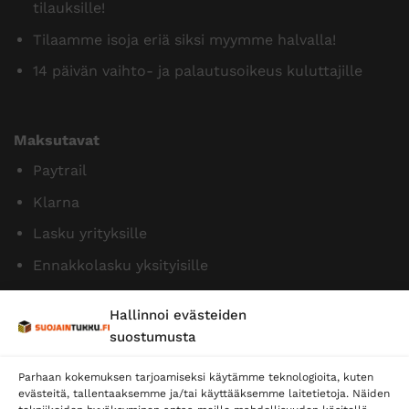
tilauksille!
Tilaamme isoja eriä siksi myymme halvalla!
14 päivän vaihto- ja palautusoikeus kuluttajille
Maksutavat
Paytrail
Klarna
Lasku yrityksille
Ennakkolasku yksityisille
Hallinnoi evästeiden
suostumusta
Parhaan kokemuksen tarjoamiseksi käytämme teknologioita, kuten
evästeitä, tallentaaksemme ja/tai käyttääksemme laitetietoja. Näiden