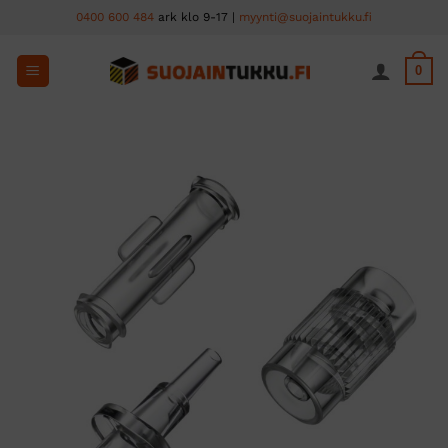
Skip
0400 600 484
ark klo 9-17 |
myynti@suojaintukku.fi
to
content
0