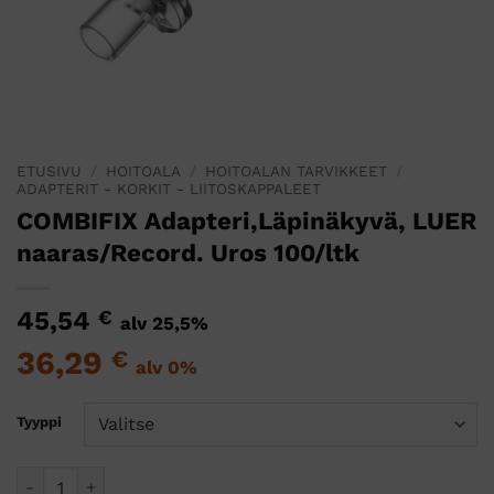
ETUSIVU
/
HOITOALA
/
HOITOALAN TARVIKKEET
/
ADAPTERIT - KORKIT - LIITOSKAPPALEET
COMBIFIX Adapteri,Läpinäkyvä, LUER
naaras/Record. Uros 100/ltk
45,54
€
alv 25,5%
36,29
€
alv 0%
Tyyppi
COMBIFIX Adapteri,Läpinäkyvä, LUER naaras/Record. Uros 1