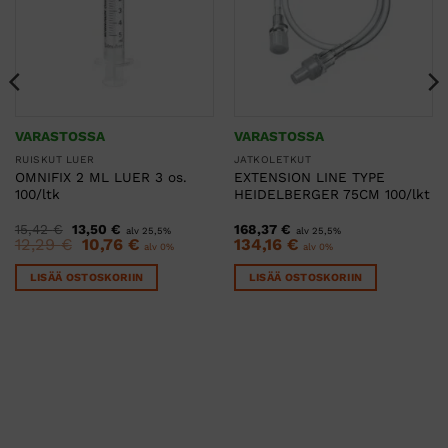
VARASTOSSA
VARASTOSSA
RUISKUT LUER
JATKOLETKUT
OMNIFIX 2 ML LUER 3 os.
EXTENSION LINE TYPE
100/ltk
HEIDELBERGER 75CM 100/lkt
Alkuperäinen
Nykyinen
15,42
€
13,50
€
168,37
€
alv 25,5%
alv 25,5%
hinta
hinta
Alkuperäinen
Nykyinen
12,29
€
10,76
€
134,16
€
alv 0%
alv 0%
oli:
on:
hinta
hinta
15,42 €.
13,50 €.
oli:
on:
LISÄÄ OSTOSKORIIN
LISÄÄ OSTOSKORIIN
12,29 €.
10,76 €.