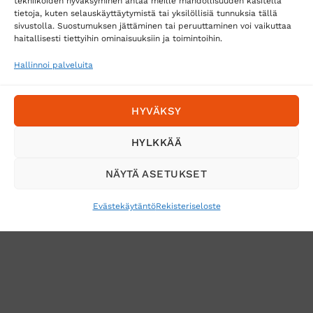
tekniikoiden hyväksyminen antaa meille mahdollisuuden käsitellä
tietoja, kuten selauskäyttäytymistä tai yksilöllisiä tunnuksia tällä
Toimitustavat
sivustolla. Suostumuksen jättäminen tai peruuttaminen voi vaikuttaa
Posti
haitallisesti tiettyihin ominaisuuksiin ja toimintoihin.
Matkahuolto
Hallinnoi palveluita
Postnord
HYVÄKSY
Tilaa uutiskirje ja saat erikoisalennuksia
HYLKKÄÄ
sähköpostiisi
NÄYTÄ ASETUKSET
Evästekäytäntö
Rekisteriseloste