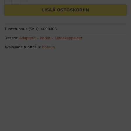
LISÄÄ OSTOSKORIIN
Tuotetunnus (SKU):
4090306
Osasto:
Adapterit - Korkit - Liitoskappaleet
Avainsana tuotteelle
bbraun