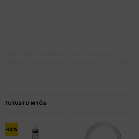
Naaras/naaras
Uros/uros
Luer-naaras/Rekord-uros
Pediatrian käyttö:
Laite voidaan käyttää kaikilla potilailla, joille on
määrätty infuusioterapiaa. Ei sukupuoleen tai ikään
liittyviä rajoituksia. Combifix-adaptereita voidaan
käyttää aikuisilla, pediatrisilla ja vastasyntyneillä.
TUTUSTU MYÖS
-12%