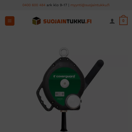
Skip
0400 600 484
ark klo 9-17 |
myynti@suojaintukku.fi
to
content
0