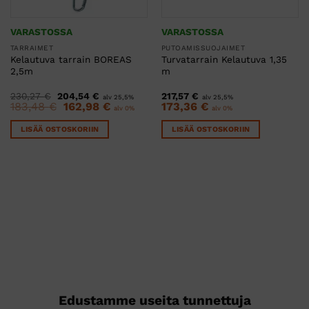
VARASTOSSA
VARASTOSSA
TARRAIMET
PUTOAMISSUOJAIMET
Kelautuva tarrain BOREAS
Turvatarrain Kelautuva 1,35
2,5m
m
Alkuperäinen
Nykyinen
230,27
€
204,54
€
217,57
€
alv 25,5%
alv 25,5%
hinta
hinta
Alkuperäinen
Nykyinen
183,48
€
162,98
€
173,36
€
alv 0%
alv 0%
oli:
on:
hinta
hinta
230,27 €.
204,54 €.
oli:
on:
LISÄÄ OSTOSKORIIN
LISÄÄ OSTOSKORIIN
183,48 €.
162,98 €.
Edustamme useita tunnettuja