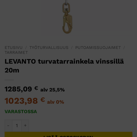
ETUSIVU
/
TYÖTURVALLISUUS
/
PUTOAMISSUOJAIMET
/
TARRAIMET
LEVANTO turvatarrainkela vinssillä
20m
1285,09
€
alv 25,5%
1023,98
€
alv 0%
VARASTOSSA
LEVANTO turvatarrainkela vinssillä 20m määrä