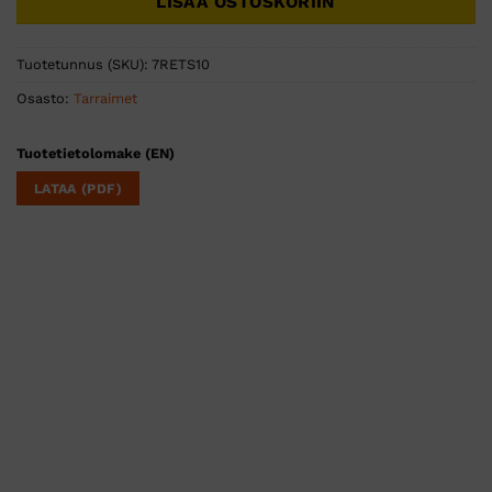
LISÄÄ OSTOSKORIIN
Tuotetunnus (SKU):
7RETS10
Osasto:
Tarraimet
Tuotetietolomake (EN)
LATAA (PDF)