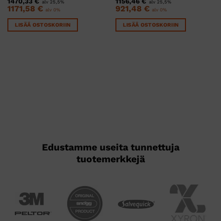
1470,33
€
1156,46
€
alv 25,5%
alv 25,5%
en
1171,58
€
921,48
€
alv 0%
alv 0%
LISÄÄ OSTOSKORIIN
LISÄÄ OSTOSKORIIN
€.
Edustamme useita tunnettuja
tuotemerkkejä