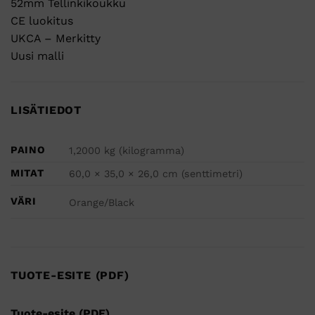
52mm Tellinkikoukku
CE luokitus
UKCA – Merkitty
Uusi malli
LISÄTIEDOT
PAINO
1,2000 kg (kilogramma)
MITAT
60,0 × 35,0 × 26,0 cm (senttimetri)
VÄRI
Orange/Black
TUOTE-ESITE (PDF)
Tuote-esite (PDF)