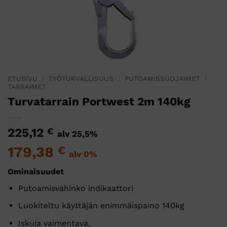
ETUSIVU
/
TYÖTURVALLISUUS
/
PUTOAMISSUOJAIMET
/
TARRAIMET
Turvatarrain Portwest 2m 140kg
225,12
€
alv 25,5%
179,38
€
alv 0%
Ominaisuudet
Putoamisvahinko indikaattori
Luokiteltu käyttäjän enimmäispaino 140kg
Iskuja vaimentava.