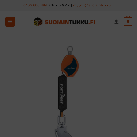
Skip
0400 600 484
ark klo 9-17 |
myynti@suojaintukku.fi
to
content
0