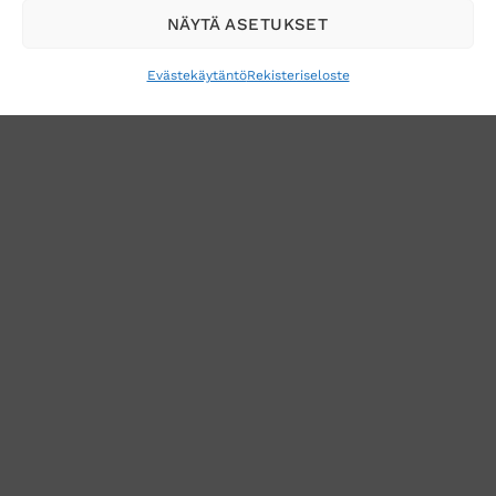
NÄYTÄ ASETUKSET
Evästekäytäntö
Rekisteriseloste
VERKKOKAUPAN TOIMITUSEHDOT
TUOTEPALAUTUS
TÖIHIN SUOJAINTUKKUUN?
REKISTERISELOSTE
EVÄSTEKÄYTÄNTÖ (EU)
MUUTA EVÄSTEASETUKSIA
Copyright 2026 ©
Suojaintukku