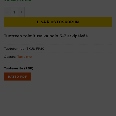
Turvatarrain Portwest 2m 140kg määrä
LISÄÄ OSTOSKORIIN
Tuotteen toimitusaika noin 5-7 arkipäivää
Tuotetunnus (SKU):
FP80
Osasto:
Tarraimet
Tuote-esite (PDF)
KATSO PDF