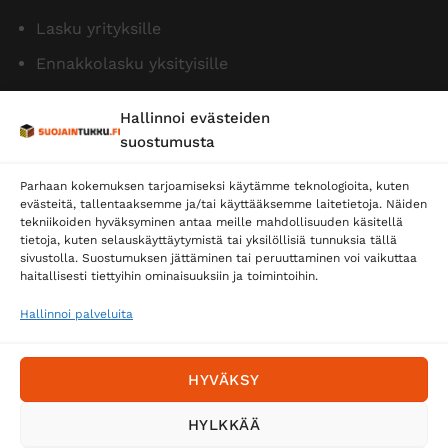
Lasku yrityksille
Ennakkolasku yksityisille
Hallinnoi evästeiden
suostumusta
Parhaan kokemuksen tarjoamiseksi käytämme teknologioita, kuten
evästeitä, tallentaaksemme ja/tai käyttääksemme laitetietoja. Näiden
tekniikoiden hyväksyminen antaa meille mahdollisuuden käsitellä
tietoja, kuten selauskäyttäytymistä tai yksilöllisiä tunnuksia tällä
Toimitustavat
sivustolla. Suostumuksen jättäminen tai peruuttaminen voi vaikuttaa
Posti
haitallisesti tiettyihin ominaisuuksiin ja toimintoihin.
Matkahuolto
Hallinnoi palveluita
Postnord
HYVÄKSY
Tilaa uutiskirje ja saat erikoisalennuksia
HYLKKÄÄ
sähköpostiisi