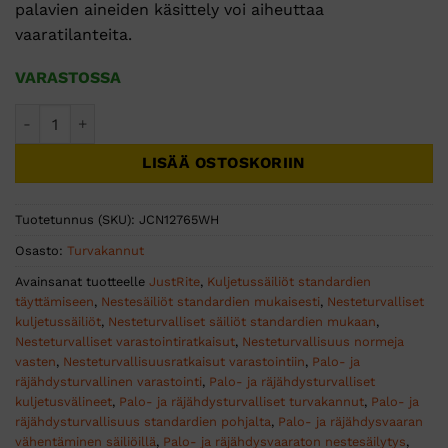
palavien aineiden käsittely voi aiheuttaa
vaaratilanteita.
VARASTOSSA
Justrite syövyttävien aineiden kanisteri, itsesulkeutuva - 19 
LISÄÄ OSTOSKORIIN
Tuotetunnus (SKU):
JCN12765WH
Osasto:
Turvakannut
Avainsanat tuotteelle
JustRite
,
Kuljetussäiliöt standardien
täyttämiseen
,
Nestesäiliöt standardien mukaisesti
,
Nesteturvalliset
kuljetussäiliöt
,
Nesteturvalliset säiliöt standardien mukaan
,
Nesteturvalliset varastointiratkaisut
,
Nesteturvallisuus normeja
vasten
,
Nesteturvallisuusratkaisut varastointiin
,
Palo- ja
räjähdysturvallinen varastointi
,
Palo- ja räjähdysturvalliset
kuljetusvälineet
,
Palo- ja räjähdysturvalliset turvakannut
,
Palo- ja
räjähdysturvallisuus standardien pohjalta
,
Palo- ja räjähdysvaaran
vähentäminen säiliöillä
,
Palo- ja räjähdysvaaraton nestesäilytys
,