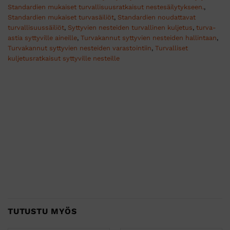
Standardien mukaiset turvallisuusratkaisut nestesäilytykseen.
,
Standardien mukaiset turvasäiliöt
,
Standardien noudattavat
turvallisuussäiliöt
,
Syttyvien nesteiden turvallinen kuljetus
,
turva-
astia syttyville aineille
,
Turvakannut syttyvien nesteiden hallintaan
,
Turvakannut syttyvien nesteiden varastointiin
,
Turvalliset
kuljetusratkaisut syttyville nesteille
TUTUSTU MYÖS