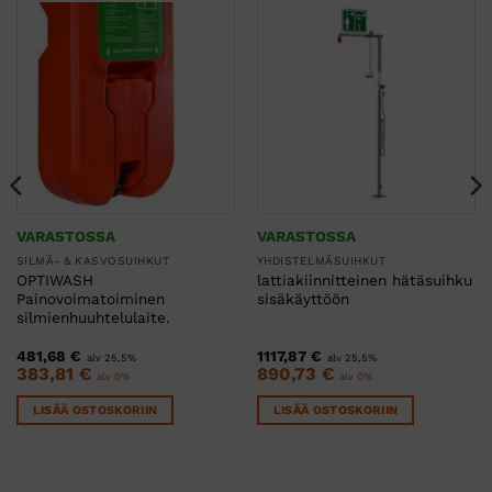
VARASTOSSA
VARASTOSSA
SILMÄ- & KASVOSUIHKUT
YHDISTELMÄSUIHKUT
OPTIWASH
lattiakiinnitteinen hätäsuihku
Painovoimatoiminen
sisäkäyttöön
silmienhuuhtelulaite.
481,68
€
1117,87
€
alv 25,5%
alv 25,5%
383,81
€
890,73
€
alv 0%
alv 0%
LISÄÄ OSTOSKORIIN
LISÄÄ OSTOSKORIIN