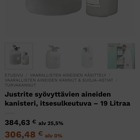
ETUSIVU
/
VAARALLISTEN AINEIDEN KÄSITTELY
/
VAARALLISTEN AINEIDEN KANNUT & SUOJA-ASTIAT
/
TURVAKANNUT
Justrite syövyttävien aineiden
kanisteri, itsesulkeutuva – 19 Litraa
384,63
€
alv 25,5%
306,48
€
alv 0%