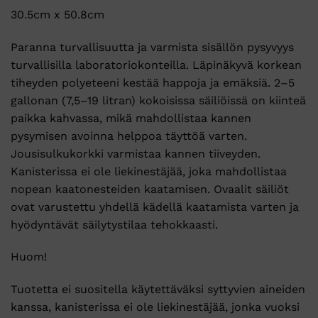
30.5cm x 50.8cm
Paranna turvallisuutta ja varmista sisällön pysyvyys
turvallisilla laboratoriokonteilla. Läpinäkyvä korkean
tiheyden polyeteeni kestää happoja ja emäksiä. 2–5
gallonan (7,5–19 litran) kokoisissa säiliöissä on kiinteä
paikka kahvassa, mikä mahdollistaa kannen
pysymisen avoinna helppoa täyttöä varten.
Jousisulkukorkki varmistaa kannen tiiveyden.
Kanisterissa ei ole liekinestäjää, joka mahdollistaa
nopean kaatonesteiden kaatamisen. Ovaalit säiliöt
ovat varustettu yhdellä kädellä kaatamista varten ja
hyödyntävät säilytystilaa tehokkaasti.
Huom!
Tuotetta ei suositella käytettäväksi syttyvien aineiden
kanssa, kanisterissa ei ole liekinestäjää, jonka vuoksi