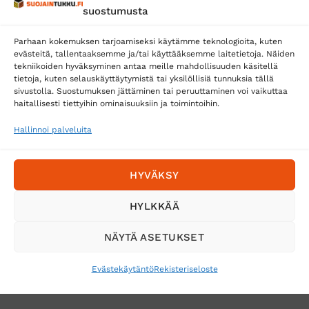
suostumusta
Parhaan kokemuksen tarjoamiseksi käytämme teknologioita, kuten
evästeitä, tallentaaksemme ja/tai käyttääksemme laitetietoja. Näiden
tekniikoiden hyväksyminen antaa meille mahdollisuuden käsitellä
tietoja, kuten selauskäyttäytymistä tai yksilöllisiä tunnuksia tällä
Toimitustavat
sivustolla. Suostumuksen jättäminen tai peruuttaminen voi vaikuttaa
haitallisesti tiettyihin ominaisuuksiin ja toimintoihin.
Posti
Matkahuolto
Hallinnoi palveluita
Postnord
HYVÄKSY
Tilaa uutiskirje ja saat erikoisalennuksia
HYLKKÄÄ
sähköpostiisi
NÄYTÄ ASETUKSET
Evästekäytäntö
Rekisteriseloste