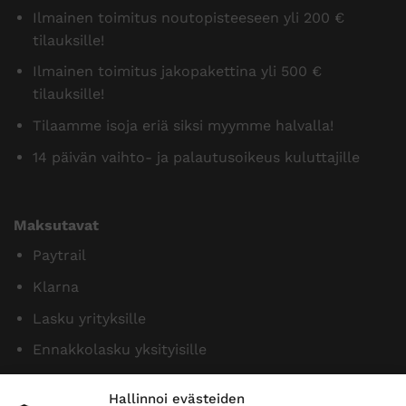
Ilmainen toimitus noutopisteeseen yli 200 €
tilauksille!
Ilmainen toimitus jakopakettina yli 500 €
tilauksille!
Tilaamme isoja eriä siksi myymme halvalla!
14 päivän vaihto- ja palautusoikeus kuluttajille
Maksutavat
Paytrail
Klarna
Lasku yrityksille
Ennakkolasku yksityisille
Hallinnoi evästeiden