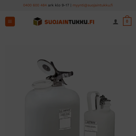
Skip
0400 600 484
ark klo 9-17 |
myynti@suojaintukku.fi
to
content
0