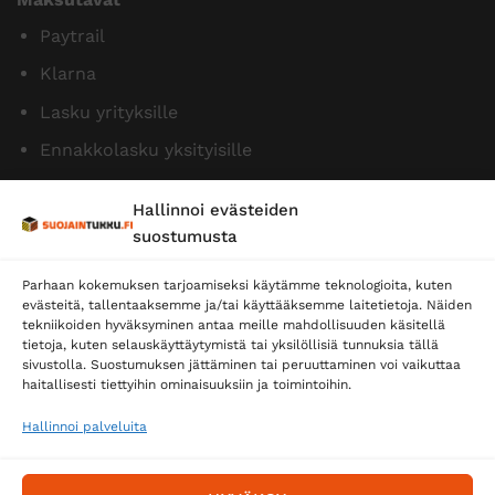
Paytrail
Klarna
Lasku yrityksille
Ennakkolasku yksityisille
Hallinnoi evästeiden
suostumusta
Parhaan kokemuksen tarjoamiseksi käytämme teknologioita, kuten
evästeitä, tallentaaksemme ja/tai käyttääksemme laitetietoja. Näiden
tekniikoiden hyväksyminen antaa meille mahdollisuuden käsitellä
tietoja, kuten selauskäyttäytymistä tai yksilöllisiä tunnuksia tällä
Toimitustavat
sivustolla. Suostumuksen jättäminen tai peruuttaminen voi vaikuttaa
haitallisesti tiettyihin ominaisuuksiin ja toimintoihin.
Posti
Matkahuolto
Hallinnoi palveluita
Postnord