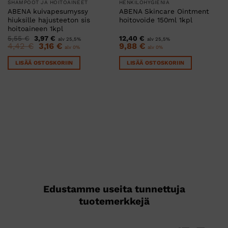
SHAMPOOT JA HOITOAINEET
HENKILÖHYGIENIA
ABENA kuivapesumyssy
ABENA Skincare Ointment
hiuksille hajusteeton sis
hoitovoide 150ml 1kpl
hoitoaineen 1kpl
Alkuperäinen
Nykyinen
5,55
€
3,97
€
12,40
€
alv 25,5%
alv 25,5%
hinta
hinta
Alkuperäinen
Nykyinen
4,42
€
3,16
€
9,88
€
alv 0%
alv 0%
oli:
on:
hinta
hinta
5,55 €.
3,97 €.
oli:
on:
LISÄÄ OSTOSKORIIN
LISÄÄ OSTOSKORIIN
4,42 €.
3,16 €.
Edustamme useita tunnettuja
tuotemerkkejä