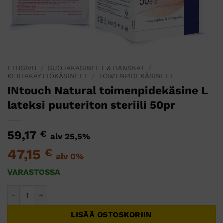
ETUSIVU
/
SUOJAKÄSINEET & HANSKAT
/
KERTAKÄYTTÖKÄSINEET
/
TOIMENPIDEKÄSINEET
INtouch Natural toimenpidekäsine L
lateksi puuteriton steriili 50pr
59,17
€
alv 25,5%
47,15
€
alv 0%
VARASTOSSA
INtouch Natural toimenpidekäsine L lateksi puuteriton sterii
LISÄÄ OSTOSKORIIN