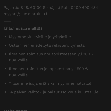
Pajantie B 18, 60100 Seinäjoki Puh.
0400 600 484
myynti@suojaintukku.fi
Miksi ostaa meiltä?
Myymme yksityisille ja yrityksille
Ostaminen ei edellytä rekisteröitymistä
Ilmainen toimitus noutopisteeseen yli 200 €
tilauksille!
Ilmainen toimitus jakopakettina yli 500 €
tilauksille!
Tilaamme isoja eriä siksi myymme halvalla!
14 päivän vaihto- ja palautusoikeus kuluttajille
Maksutavat