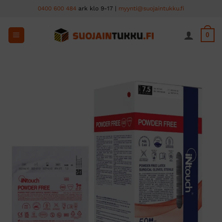
Skip
0400 600 484
ark klo 9-17 |
myynti@suojaintukku.fi
to
content
0