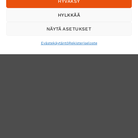
HYVÄKSY
Tilaa uutiskirje ja saat erikoisalennuksia
HYLKKÄÄ
sähköpostiisi
NÄYTÄ ASETUKSET
Evästekäytäntö
Rekisteriseloste
VERKKOKAUPAN TOIMITUSEHDOT
TUOTEPALAUTUS
TÖIHIN SUOJAINTUKKUUN?
REKISTERISELOSTE
EVÄSTEKÄYTÄNTÖ (EU)
MUUTA EVÄSTEASETUKSIA
Copyright 2026 ©
Suojaintukku