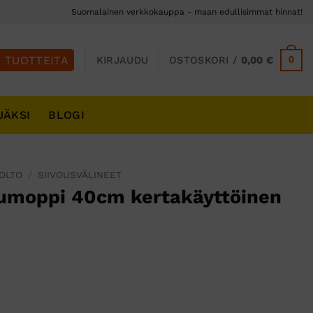
Suomalainen verkkokauppa - maan edullisimmat hinnat!
0
KIRJAUDU
OSTOSKORI /
0,00
€
JÄKSI
BLOGI
UOLTO
/
SIIVOUSVÄLINEET
umoppi 40cm kertakäyttöinen