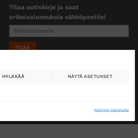
Tilaa uutiskirje ja saat
erikoisalennuksia sähköpostiisi
HYLKKÄÄ
NÄYTÄ ASETUKSET
Hallinnoi palveluita