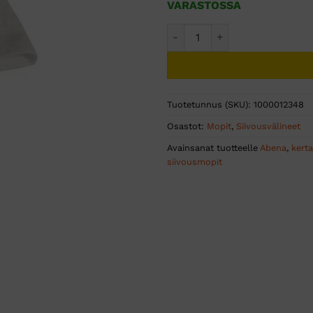
VARASTOSSA
Easy mikrokuitumoppi 40cm 
Tuotetunnus (SKU):
1000012348
Osastot:
Mopit
,
Siivousvälineet
Avainsanat tuotteelle
Abena
,
kert
siivousmopit