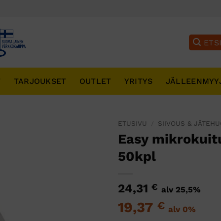
T
TARJOUKSET
OUTLET
YRITYS
JÄLLEENMYY
ETUSIVU
/
SIIVOUS & JÄTEH
Easy mikrokuit
50kpl
24,31
€
alv 25,5%
19,37
€
alv 0%