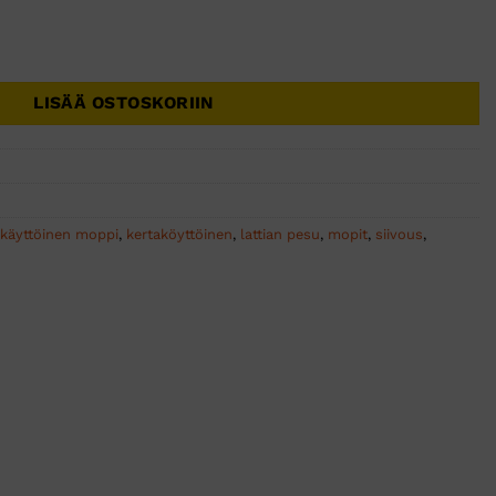
kertakäyttöinen 50kpl määrä
LISÄÄ OSTOSKORIIN
akäyttöinen moppi
,
kertaköyttöinen
,
lattian pesu
,
mopit
,
siivous
,