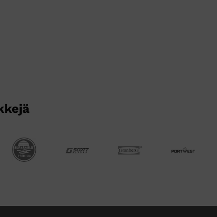
kkejä