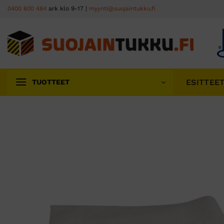
Skip
0400 600 484
ark klo 9-17 |
myynti@suojaintukku.fi
to
content
ESITTEE
TUOTTEET