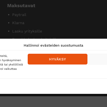
Maksutavat
Paytrail
Klarna
Lasku yrityksille
Ennakkolasku yksityisille
Hallinnoi evästeiden suostumusta
teitä,
HYVÄKSY
en hyväksyminen
 tai yksilöllisiä
oi vaikuttaa
Toimitustavat
Posti
Matkahuolto