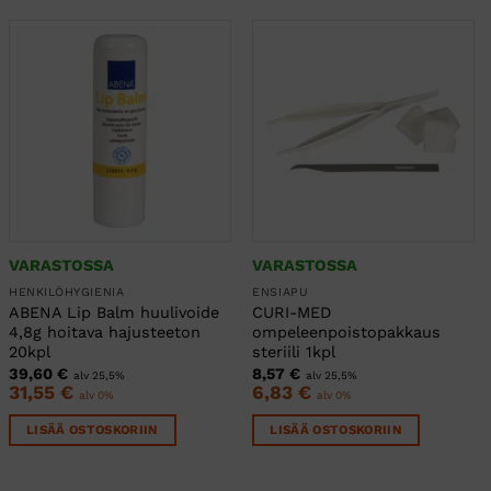
VARASTOSSA
VARASTOSSA
HENKILÖHYGIENIA
ENSIAPU
ABENA Lip Balm huulivoide
CURI-MED
4,8g hoitava hajusteeton
ompeleenpoistopakkaus
20kpl
steriili 1kpl
39,60
€
8,57
€
alv 25,5%
alv 25,5%
31,55
€
6,83
€
alv 0%
alv 0%
LISÄÄ OSTOSKORIIN
LISÄÄ OSTOSKORIIN