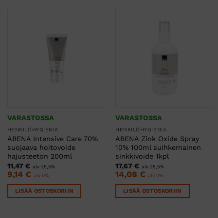
VARASTOSSA
VARASTOSSA
HENKILÖHYGIENIA
HENKILÖHYGIENIA
ABENA Intensive Care 70%
ABENA Zink Oxide Spray
suojaava hoitovoide
10% 100ml suihkemainen
hajusteeton 200ml
sinkkivoide 1kpl
11,47
€
17,67
€
alv 25,5%
alv 25,5%
9,14
€
14,08
€
alv 0%
alv 0%
LISÄÄ OSTOSKORIIN
LISÄÄ OSTOSKORIIN