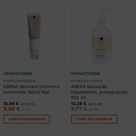
VARASTOSSA
VARASTOSSA
HENKILÖHYGIENIA
HENKILÖHYGIENIA
ABENA Skincare Ointment
ABENA käsivoide,
hoitovoide 150ml 1kpl
hajusteeton, pumppupullo
500 ml
12,40
€
12,26
€
alv 25,5%
alv 25,5%
9,88
€
9,77
€
alv 0%
alv 0%
LISÄÄ OSTOSKORIIN
LISÄÄ OSTOSKORIIN