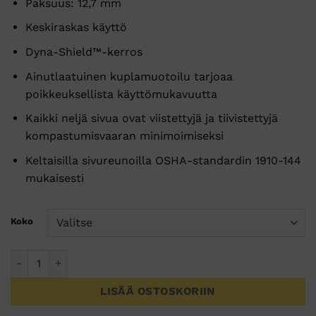
Paksuus: 12,7 mm
oli:
on:
80,98 €.
69,98 €.
Keskiraskas käyttö
Dyna-Shield™-kerros
Ainutlaatuinen kuplamuotoilu tarjoaa
poikkeuksellista käyttömukavuutta
Kaikki neljä sivua ovat viistettyjä ja tiivistettyjä
kompastumisvaaran minimoimiseksi
Keltaisilla sivureunoilla OSHA-standardin 1910-144
mukaisesti
Koko
Bubble Sof-Tred ergonomiamatto (Musta/Keltainen) määrä
LISÄÄ OSTOSKORIIN