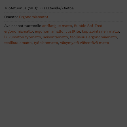
Tuotetunnus (SKU):
Ei saatavilla/-tietoa
Osasto:
Ergonomiamatot
Avainsanat tuotteelle
antifatigue matto
,
Bubble Sof-Tred
ergonomiamatto
,
ergonomiamatto
,
JustRite
,
kuplapintainen matto
,
liukumaton työmatto
,
seisontamatto
,
teollisuus ergonomiamatto
,
teollisuusmatto
,
työpistematto
,
väsymystä vähentävä matto