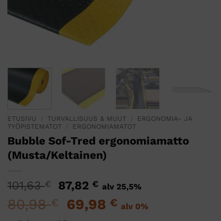
ETUSIVU
/
TURVALLISUUS & MUUT
/
ERGONOMIA- JA
TYÖPISTEMATOT
/
ERGONOMIAMATOT
Bubble Sof-Tred ergonomiamatto
(Musta/Keltainen)
Alkuperäinen
Nykyinen
101,63
€
87,82
€
alv 25,5%
hinta
hinta
80,98
Alkuperäinen
69,98
Nykyinen
€
€
alv 0%
oli:
on:
hinta
hinta
101,63 €.
87,82 €.