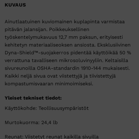
KUVAUS
Ainutlaatuinen kuviomainen kuplapinta varmistaa
pitävän jalansijan. Poikkeuksellinen
työskentelymukavuus 12,7 mm paksun, erityisesti
kehitetyn materiaaliseoksen ansiosta. Eksklusiivinen
Dyna-Shield™-suojakerros pidentää käyttöikää 50 %
verrattuna tavalliseen mikrosoluvinyyliin. Keltaisilla
sivureunoilla OSHA-standardin 1910-144 mukaisesti.
Kaikki neljä sivua ovat viistettyjä ja tiivistettyjä
kompastumisvaaran minimoimiseksi.
Yleiset tekniset tiedot:
Käyttökohde: Teollisuusympäristöt
Murtokuorma: 24,4 lb
Reunat: Viistetyt reunat kaikilla sivuilla