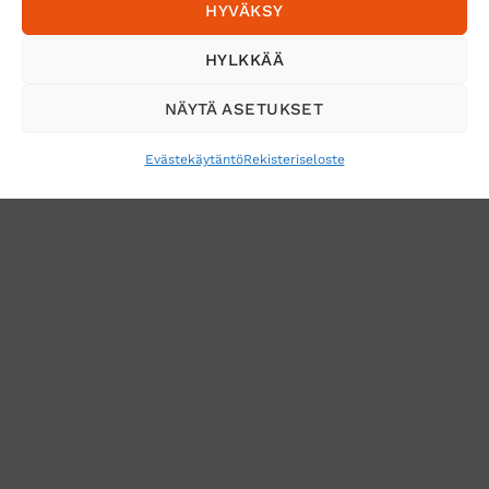
HYVÄKSY
Tilaa uutiskirje ja saat erikoisalennuksia
HYLKKÄÄ
sähköpostiisi
NÄYTÄ ASETUKSET
Evästekäytäntö
Rekisteriseloste
VERKKOKAUPAN TOIMITUSEHDOT
TUOTEPALAUTUS
TÖIHIN SUOJAINTUKKUUN?
REKISTERISELOSTE
EVÄSTEKÄYTÄNTÖ (EU)
MUUTA EVÄSTEASETUKSIA
Copyright 2026 ©
Suojaintukku