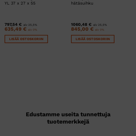
YL 37 x 27 x 55
hätäsuihku
797,54
€
1060,48
€
alv 25,5%
alv 25,5%
635,49
€
845,00
€
alv 0%
alv 0%
LISÄÄ OSTOSKORIIN
LISÄÄ OSTOSKORIIN
Edustamme useita tunnettuja
tuotemerkkejä