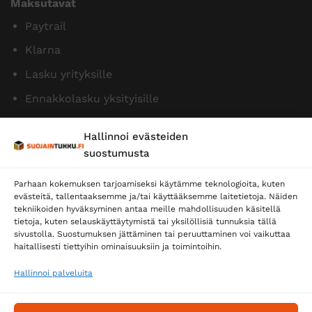
Maksutavat
Paytrail
Klarna
Lasku yrityksille
Ennakkolasku yksityisille
Hallinnoi evästeiden
suostumusta
Parhaan kokemuksen tarjoamiseksi käytämme teknologioita, kuten
evästeitä, tallentaaksemme ja/tai käyttääksemme laitetietoja. Näiden
tekniikoiden hyväksyminen antaa meille mahdollisuuden käsitellä
tietoja, kuten selauskäyttäytymistä tai yksilöllisiä tunnuksia tällä
Toimitustavat
sivustolla. Suostumuksen jättäminen tai peruuttaminen voi vaikuttaa
Posti
haitallisesti tiettyihin ominaisuuksiin ja toimintoihin.
Matkahuolto
Hallinnoi palveluita
Postnord