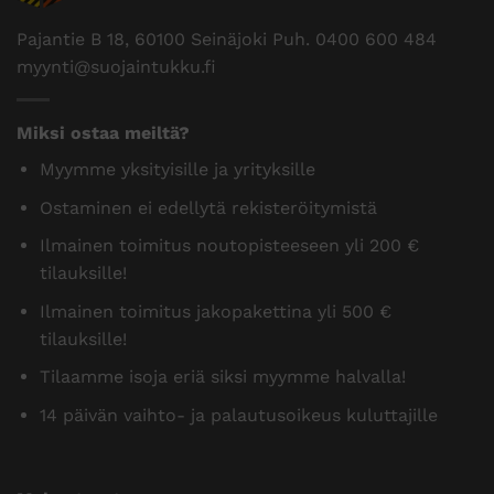
Pajantie B 18, 60100 Seinäjoki Puh.
0400 600 484
myynti@suojaintukku.fi
Miksi ostaa meiltä?
Myymme yksityisille ja yrityksille
Ostaminen ei edellytä rekisteröitymistä
Ilmainen toimitus noutopisteeseen yli 200 €
tilauksille!
Ilmainen toimitus jakopakettina yli 500 €
tilauksille!
Tilaamme isoja eriä siksi myymme halvalla!
14 päivän vaihto- ja palautusoikeus kuluttajille