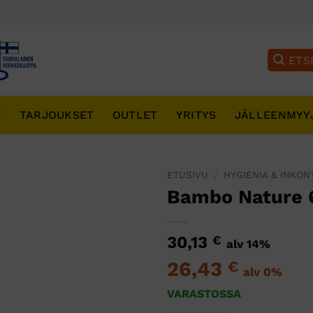
T
TARJOUKSET
OUTLET
YRITYS
JÄLLEENMYY
ETUSIVU
/
HYGIENIA & INKON
Bambo Nature 6
30,13
€
alv 14%
26,43
€
alv 0%
VARASTOSSA