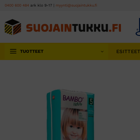
Skip
0400 600 484
ark klo 9-17 |
myynti@suojaintukku.fi
to
content
ESITTEE
TUOTTEET