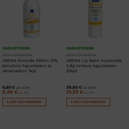
VARASTOSSA
VARASTOSSA
HENKILÖHYGIENIA
HENKILÖHYGIENIA
ABENA ihovoide 500ml 15%
ABENA Lip Balm huulivoide
(emulsio) hajusteeton ja
4,8g hoitava hajusteeton
väriaineeton 1kpl
20kpl
6,85
€
39,60
€
alv 25,5%
alv 25,5%
5,46
€
31,55
€
alv 0%
alv 0%
LISÄÄ OSTOSKORIIN
LISÄÄ OSTOSKORIIN