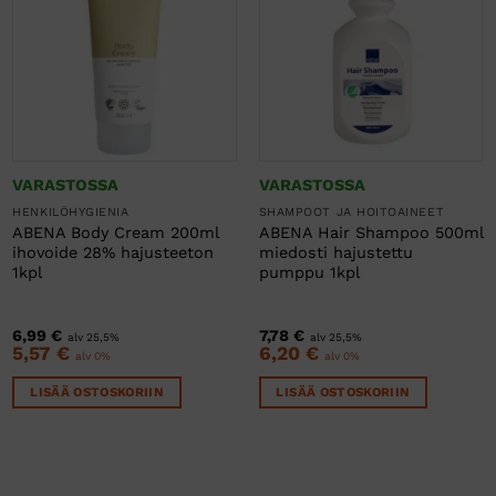
VARASTOSSA
VARASTOSSA
HENKILÖHYGIENIA
SHAMPOOT JA HOITOAINEET
ABENA Body Cream 200ml
ABENA Hair Shampoo 500ml
ihovoide 28% hajusteeton
miedosti hajustettu
1kpl
pumppu 1kpl
6,99
€
7,78
€
alv 25,5%
alv 25,5%
5,57
€
6,20
€
alv 0%
alv 0%
LISÄÄ OSTOSKORIIN
LISÄÄ OSTOSKORIIN