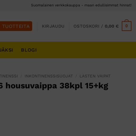
Suomalainen verkkokauppa - maan edullisimmat hinnat!
0
KIRJAUDU
OSTOSKORI /
0,00
€
JÄKSI
BLOGI
TINENSSI
/
INKONTINENSSISUOJAT
/
LASTEN VAIPAT
 housuvaippa 38kpl 15+kg