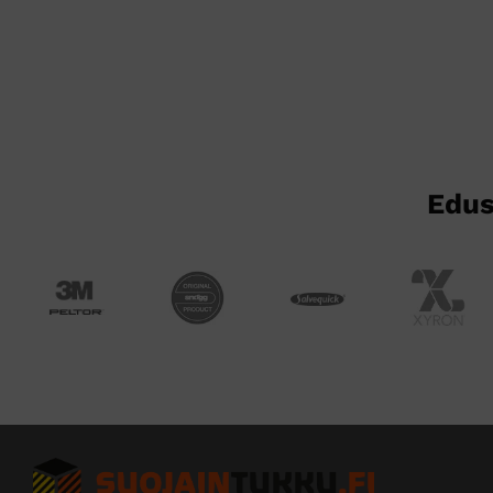
on
useampi
muunnelma.
Voit
tehdä
valinnat
tuotteen
sivulla.
Edus