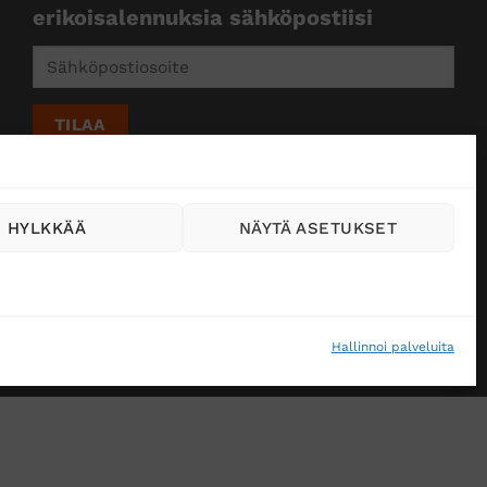
erikoisalennuksia sähköpostiisi
HYLKKÄÄ
NÄYTÄ ASETUKSET
Hallinnoi palveluita