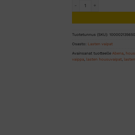
Bambo Nature 6 housuvaippa
Tuotetunnus (SKU):
10000213565
Osasto:
Lasten vaipat
Avainsanat tuotteelle
Abena
,
hous
vaippa
,
lasten housuvaipat
,
lasten