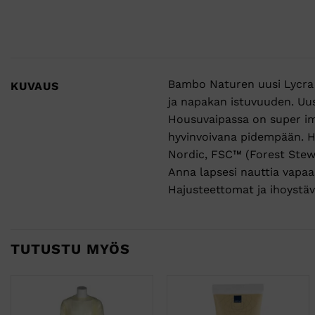
Bambo Naturen uusi Lycra 
KUVAUS
ja napakan istuvuuden. Uus
Housuvaipassa on super imu
hyvinvoivana pidempään. H
Nordic, FSC™ (Forest Stewa
Anna lapsesi nauttia vapa
Hajusteettomat ja ihoystäv
TUTUSTU MYÖS