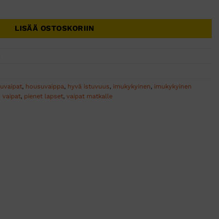
 38kpl 15+kg määrä
LISÄÄ OSTOSKORIIN
0
uvaipat
,
housuvaippa
,
hyvä istuvuus
,
imukykyinen
,
imukykyinen
 vaipat
,
pienet lapset
,
vaipat matkalle