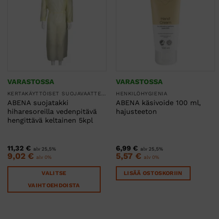
VARASTOSSA
VARASTOSSA
KERTAKÄYTTÖISET SUOJAVAATTEET
HENKILÖHYGIENIA
ABENA suojatakki
ABENA käsivoide 100 ml,
hiharesoreilla vedenpitävä
hajusteeton
hengittävä keltainen 5kpl
11,32
€
6,99
€
alv 25,5%
alv 25,5%
9,02
€
5,57
€
alv 0%
alv 0%
VALITSE
LISÄÄ OSTOSKORIIN
VAIHTOEHDOISTA
Tällä
tuotteella