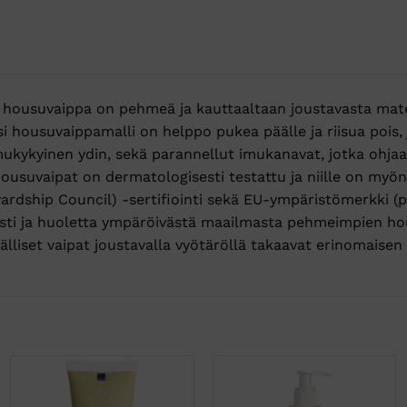
housuvaippa on pehmeä ja kauttaaltaan joustavasta mate
i housuvaippamalli on helppo pukea päälle ja riisua pois,
kykyinen ydin, sekä parannellut imukanavat, jotka ohjaav
ousuvaipat on dermatologisesti testattu ja niille on myö
rdship Council) -sertifiointi sekä EU-ympäristömerkki (p
asti ja huoletta ympäröivästä maailmasta pehmeimpien ho
älliset vaipat joustavalla vyötäröllä takaavat erinomais