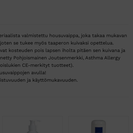
riaalista valmistettu housuvaippa, joka takaa mukavan
 joten se tukee myös taaperon kuivaksi opettelua.
at kosteuden pois lapsen iholta pitäen sen kuivana ja
nnetty Pohjoismainen Joutsenmerkki, Asthma Allergy
oislukien CE-merkityt tuotteet).
usuvaippojen avulla!
en istuvuuden ja käyttömukavuuden.