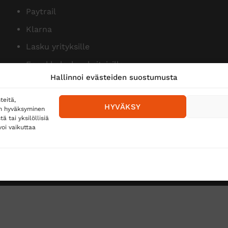
Paytrail
Klarna
Lasku yrityksille
Ennakkolasku yksityisille
Hallinnoi evästeiden suostumusta
teitä,
HYVÄKSY
en hyväksyminen
 tai yksilöllisiä
oi vaikuttaa
Toimitustavat
Posti
Matkahuolto
Postnord