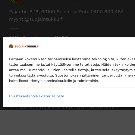
Pajantie B 18, 60100 Seinäjoki Puh.
0400 600 484
myynti@suojaintukku.fi
Miksi ostaa meiltä?
Myymme yksityisille ja yrityksille
Parhaan kokemuksen tarjoamiseksi käytämme teknologioita, kuten eväs
Ostaminen ei edellytä rekisteröitymistä
tallentaaksemme ja/tai käyttääksemme laitetietoja. Näiden tekniikoid
Ilmainen toimitus noutopisteeseen yli 200 €
antaa meille mahdollisuuden käsitellä tietoja, kuten selauskäyttäytymistä
tunnuksia tällä sivustolla. Suostumuksen jättäminen tai peruuttaminen v
tilauksille!
haitallisesti tiettyihin ominaisuuksiin ja toimintoihin.
Ilmainen toimitus jakopakettina yli 500 €
tilauksille!
Evästekäytäntö
Rekisteriseloste
Tilaamme isoja eriä siksi myymme halvalla!
14 päivän vaihto- ja palautusoikeus kuluttajille