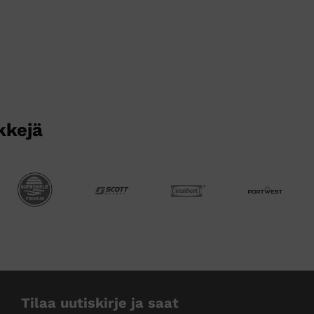
kkejä
Tilaa uutiskirje ja saat