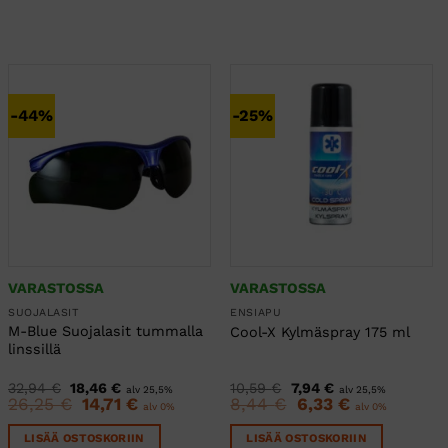
-44%
-25%
VARASTOSSA
VARASTOSSA
SUOJALASIT
ENSIAPU
M-Blue Suojalasit tummalla
Cool-X Kylmäspray 175 ml
linssillä
Alkuperäinen
Nykyinen
Alkuperäinen
Nykyinen
32,94
€
18,46
€
10,59
€
7,94
€
alv 25,5%
alv 25,5%
hinta
hinta
hinta
hinta
26,25
€
Alkuperäinen
14,71
€
Nykyinen
8,44
€
Alkuperäinen
6,33
€
Nykyinen
alv 0%
alv 0%
oli:
on:
oli:
on:
hinta
hinta
hinta
hinta
32,94 €.
18,46 €.
10,59 €.
7,94 €.
oli:
on:
oli:
on:
LISÄÄ OSTOSKORIIN
LISÄÄ OSTOSKORIIN
26,25 €.
14,71 €.
8,44 €.
6,33 €.