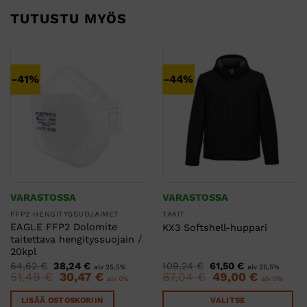
TUTUSTU MYÖS
-41%
-44%
VARASTOSSA
VARASTOSSA
FFP2 HENGITYSSUOJAIMET
TAKIT
EAGLE FFP2 Dolomite
KX3 Softshell-huppari
taitettava hengityssuojain /
20kpl
Alkuperäinen
Nykyinen
Alkuperäinen
Nykyinen
64,62
€
38,24
€
109,24
€
61,50
€
alv 25,5%
alv 25,5%
hinta
hinta
hinta
hinta
51,49
€
Alkuperäinen
30,47
€
Nykyinen
87,04
€
Alkuperäinen
49,00
€
Nykyinen
alv 0%
alv 0%
oli:
on:
oli:
on:
hinta
hinta
hinta
hinta
64,62 €.
38,24 €.
109,24 €.
61,50 €.
oli:
on:
oli:
on:
LISÄÄ OSTOSKORIIN
VALITSE
51,49 €.
30,47 €.
87,04 €.
49,00 €.