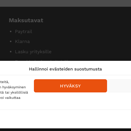
Maksutavat
Paytrail
Klarna
Lasku yrityksille
Ennakkolasku yksityisille
Hallinnoi evästeiden suostumusta
teitä,
HYVÄKSY
en hyväksyminen
 tai yksilöllisiä
oi vaikuttaa
Toimitustavat
Posti