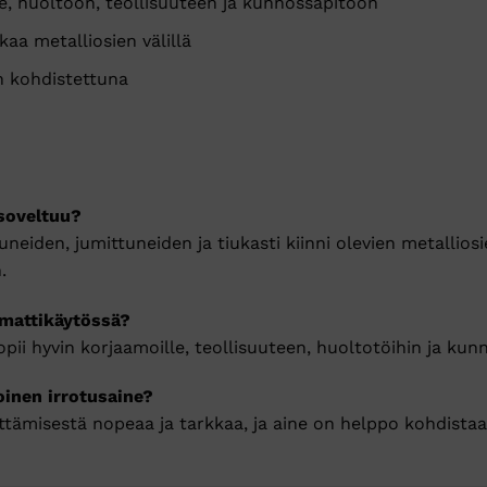
le, huoltoon, teollisuuteen ja kunnossapitoon
aa metalliosien välillä
n kohdistettuna
 soveltuu?
uneiden, jumittuneiden ja tiukasti kiinni olevien metallios
.
mmattikäytössä?
sopii hyvin korjaamoille, teollisuuteen, huoltotöihin ja ku
oinen irrotusaine?
ttämisestä nopeaa ja tarkkaa, ja aine on helppo kohdistaa