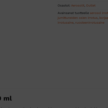
Osastot:
Aerosolit
,
Outlet
Avainsanat tuotteelle
aerosol irro
jumittuneiden osien irrotus
,
korja
irrotusaine
,
ruosteenirrotusaine
0 ml