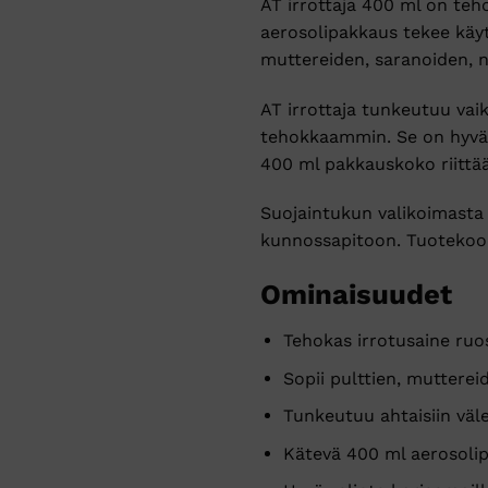
AT irrottaja 400 ml on teh
aerosolipakkaus tekee käytö
muttereiden, saranoiden, n
AT irrottaja tunkeutuu vai
tehokkaammin. Se on hyvä va
400 ml pakkauskoko riittä
Suojaintukun valikoimasta s
kunnossapitoon. Tuotekood
Ominaisuudet
Tehokas irrotusaine ruost
Sopii pulttien, mutterei
Tunkeutuu ahtaisiin väle
Kätevä 400 ml aerosoli