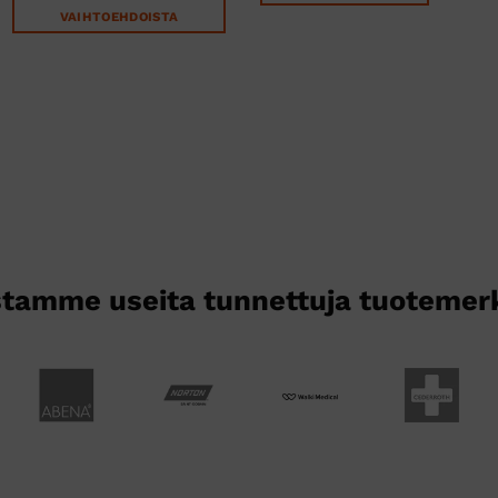
VAIHTOEHDOISTA
Tällä
tuotteella
on
useampi
muunnelma.
Voit
tehdä
valinnat
tuotteen
sivulla.
tamme useita tunnettuja tuotemer