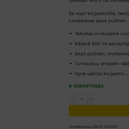
tiukkaan kiinni tarttuneid
5,90 €.
3
Se sopii korjaamoille, teol
luotettavaa apua pulttien,
Tehokas irrotusaine ruost
Kätevä 400 ml aerosoli
Sopii pulttien, mutterei
Tunkeutuu ahtaisiin väle
Hyvä valinta korjaamo-,
9 VARASTOSSA
AT irrottaja 400 ml määrä
Tuotetunnus (SKU):
AT2200