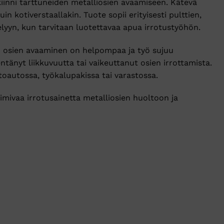
kiinni tarttuneiden metalliosien avaamiseen. Kätevä
 kotiverstaallakin. Tuote sopii erityisesti pulttien,
elyyn, kun tarvitaan luotettavaa apua irrotustyöhön.
oin osien avaaminen on helpompaa ja työ sujuu
entänyt liikkuvuutta tai vaikeuttanut osien irrottamista.
oautossa, työkalupakissa tai varastossa.
oimivaa irrotusainetta metalliosien huoltoon ja