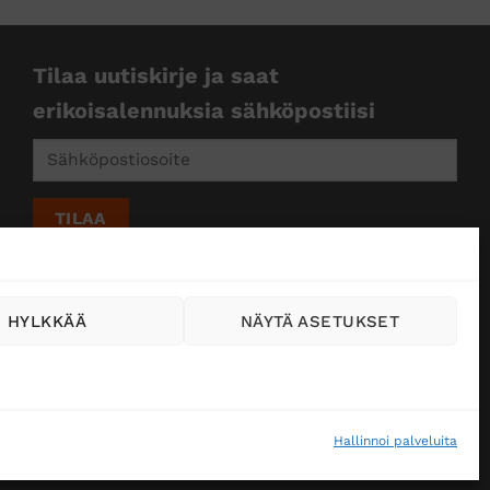
Tilaa uutiskirje ja saat
erikoisalennuksia sähköpostiisi
HYLKKÄÄ
NÄYTÄ ASETUKSET
Hallinnoi palveluita