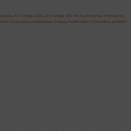
tusaine
,
AT irrottaja 2200
,
AT irrottaja 400 ml
,
huoltospray
,
irrotusaine
,
amon irrotusaine
,
metalliosien irrotus
,
muttereiden irrotusaine
,
pulttien