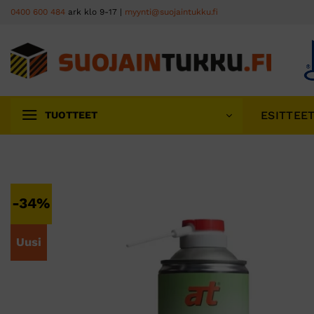
Skip
0400 600 484
ark klo 9-17 |
myynti@suojaintukku.fi
to
content
ESITTEE
TUOTTEET
-34%
Uusi