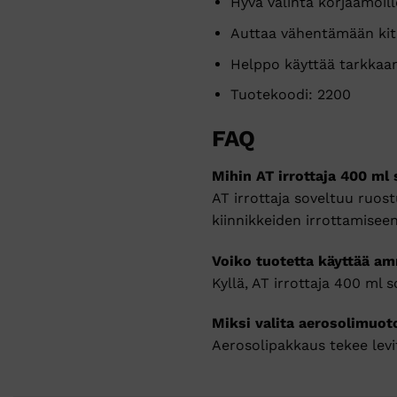
Hyvä valinta korjaamoil
Auttaa vähentämään kitk
Helppo käyttää tarkkaa
Tuotekoodi: 2200
FAQ
Mihin AT irrottaja 400 ml
AT irrottaja soveltuu ruost
kiinnikkeiden irrottamiseen
Voiko tuotetta käyttää a
Kyllä, AT irrottaja 400 ml 
Miksi valita aerosolimuot
Aerosolipakkaus tekee levi