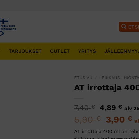
T
TARJOUKSET
OUTLET
YRITYS
JÄLLEENMYY
ETUSIVU
/
LEIKKAUS- HIONTA
AT irrottaja 40
Alkuperäi
Nyk
7,40
€
4,89
€
alv 2
hinta
hint
5,90
Alkuperä
3,90
N
€
€
a
oli:
on:
hinta
h
7,40 €.
4,89
AT irrottaja 400 ml on teh
oli:
o