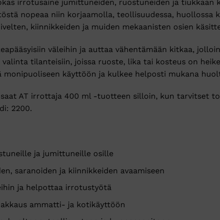
okas irrotusaine jumittuneiden, ruostuneiden ja tiukkaan 
stä nopeaa niin korjaamolla, teollisuudessa, huollossa kuin
ivelten, kiinnikkeiden ja muiden mekaanisten osien käsitt
keapääsyisiin väleihin ja auttaa vähentämään kitkaa, joll
linta tilanteisiin, joissa ruoste, lika tai kosteus on heik
ä monipuoliseen käyttöön ja kulkee helposti mukana huolt
aat AT irrottaja 400 ml -tuotteen silloin, kun tarvitset t
i: 2200.
uneille ja jumittuneille osille
den, saranoiden ja kiinnikkeiden avaamiseen
ihin ja helpottaa irrotustyötä
pakkaus ammatti- ja kotikäyttöön