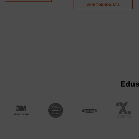
VAIHTOEHDOISTA
Tällä
tuotteella
on
useampi
muunnelma.
Voit
tehdä
valinnat
tuotteen
sivulla.
Edus