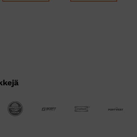
kkejä