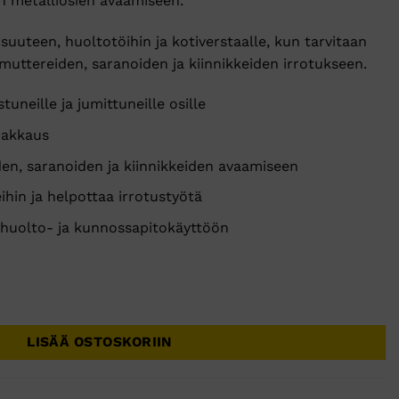
en metalliosien avaamiseen.
,90 €.
lisuuteen, huoltotöihin ja kotiverstaalle, kun tarvitaan
 muttereiden, saranoiden ja kiinnikkeiden irrotukseen.
uneille ja jumittuneille osille
pakkaus
den, saranoiden ja kiinnikkeiden avaamiseen
ihin ja helpottaa irrotustyötä
 huolto- ja kunnossapitokäyttöön
LISÄÄ OSTOSKORIIN