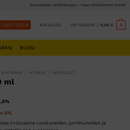
Suomalainen verkkokauppa - maan edullisimmat hinnat!
0
KIRJAUDU
OSTOSKORI /
0,00
€
JÄKSI
BLOGI
 & HITSAUS
/
HITSAUS
/
AEROSOLIT
0 ml
nen
yinen
5,5%
a
inen
ykyinen
lv 0%
inta
 €.
okas irrotusaine ruostuneiden, jumittuneiden ja
n: