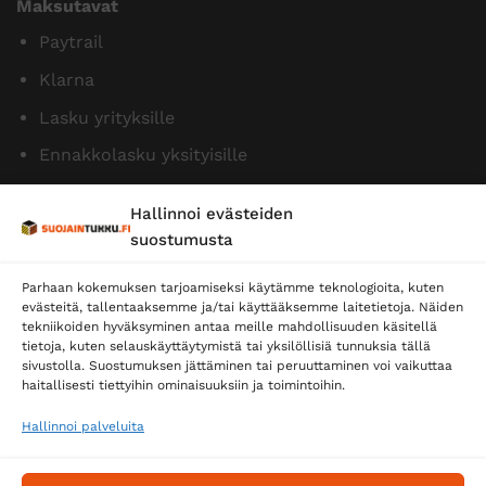
Maksutavat
Paytrail
Klarna
Lasku yrityksille
Ennakkolasku yksityisille
Hallinnoi evästeiden
suostumusta
Parhaan kokemuksen tarjoamiseksi käytämme teknologioita, kuten
evästeitä, tallentaaksemme ja/tai käyttääksemme laitetietoja. Näiden
tekniikoiden hyväksyminen antaa meille mahdollisuuden käsitellä
tietoja, kuten selauskäyttäytymistä tai yksilöllisiä tunnuksia tällä
Toimitustavat
sivustolla. Suostumuksen jättäminen tai peruuttaminen voi vaikuttaa
haitallisesti tiettyihin ominaisuuksiin ja toimintoihin.
Posti
Matkahuolto
Hallinnoi palveluita
Postnord