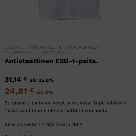
ETUSIVU
/
TYÖVAATTEET & TURVAJALKINEET
/
TYÖVAATTEET
/
ESD TYÖASUT
Antistaattinen ESD-t-paita.
31,14
€
alv 25,5%
24,81
€
alv 0%
Suojaava t-paita on kevyt ja mukava. Sopii tehtäviin
missä vaaditaan elektrostaattista suojausta.
96% polyesteri 4 %hiilikuitu 195g