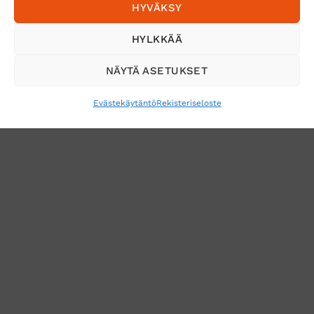
HYVÄKSY
Tilaa uutiskirje ja saat erikoisalennuksia
HYLKKÄÄ
sähköpostiisi
NÄYTÄ ASETUKSET
Evästekäytäntö
Rekisteriseloste
VERKKOKAUPAN TOIMITUSEHDOT
TUOTEPALAUTUS
TÖIHIN SUOJAINTUKKUUN?
REKISTERISELOSTE
EVÄSTEKÄYTÄNTÖ (EU)
MUUTA EVÄSTEASETUKSIA
Copyright 2026 ©
Suojaintukku