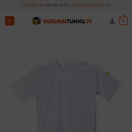
Skip
0400 600 484
ark klo 9-17 |
myynti@suojaintukku.fi
to
content
0