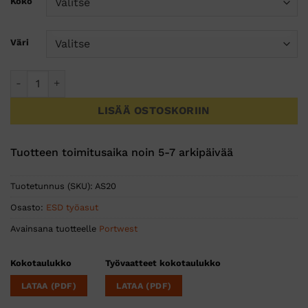
Koko
Väri
Antistaattinen ESD-t-paita. määrä
LISÄÄ OSTOSKORIIN
Tuotteen toimitusaika noin 5-7 arkipäivää
Tuotetunnus (SKU):
AS20
Osasto:
ESD työasut
Avainsana tuotteelle
Portwest
Kokotaulukko
Työvaatteet kokotaulukko
LATAA (PDF)
LATAA (PDF)