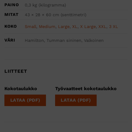
PAINO
0,3 kg (kilogramma)
MITAT
43 × 28 × 60 cm (senttimetri)
KOKO
Small
,
Medium
,
Large
,
XL
,
X Large
,
XXL
,
3 XL
VÄRI
Hamilton, Tumman sininen, Valkoinen
LIITTEET
Kokotaulukko
Työvaatteet kokotaulukko
LATAA (PDF)
LATAA (PDF)