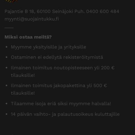
Pajantie B 18, 60100 Seinäjoki Puh.
0400 600 484
myynti@suojaintukku.fi
Miksi ostaa meiltä?
Myymme yksityisille ja yrityksille
Ostaminen ei edellytä rekisteröitymistä
Ilmainen toimitus noutopisteeseen yli 200 €
tilauksille!
Ilmainen toimitus jakopakettina yli 500 €
tilauksille!
Tilaamme isoja eriä siksi myymme halvalla!
14 päivän vaihto- ja palautusoikeus kuluttajille