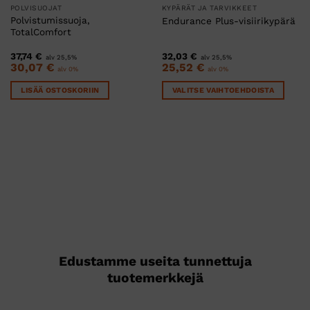
POLVISUOJAT
KYPÄRÄT JA TARVIKKEET
Polvistumissuoja,
Endurance Plus-visiirikypärä
TotalComfort
37,74
€
32,03
€
alv 25,5%
alv 25,5%
30,07
€
25,52
€
alv 0%
alv 0%
LISÄÄ OSTOSKORIIN
VALITSE VAIHTOEHDOISTA
Tällä
tuotteella
on
useampi
muunnelma.
Voit
tehdä
valinnat
tuotteen
sivulla.
Edustamme useita tunnettuja
tuotemerkkejä