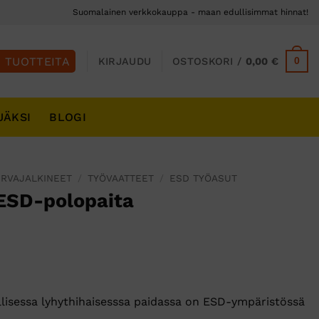
Suomalainen verkkokauppa - maan edullisimmat hinnat!
0
KIRJAUDU
OSTOSKORI /
0,00
€
JÄKSI
BLOGI
URVAJALKINEET
/
TYÖVAATTEET
/
ESD TYÖASUT
 ESD-polopaita
lisessa lyhythihaisesssa paidassa on ESD-ympäristössä