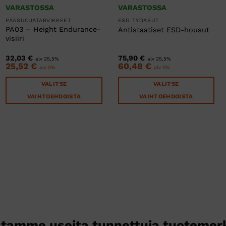
VARASTOSSA
VARASTOSSA
PÄÄSUOJATARVIKKEET
ESD TYÖASUT
PA03 – Height Endurance-
Antistaatiset ESD-housut
visiiri
32,03
€
75,90
€
alv 25,5%
alv 25,5%
25,52
€
60,48
€
alv 0%
alv 0%
VALITSE
VALITSE
VAIHTOEHDOISTA
VAIHTOEHDOISTA
Tällä
Tällä
tuotteella
tuotteella
on
on
useampi
useampi
muunnelma.
muunnelma.
Voit
Voit
tehdä
tehdä
valinnat
valinnat
tuotteen
tuotteen
sivulla.
sivulla.
tamme useita tunnettuja tuotemer