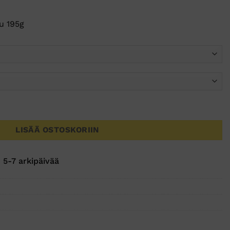
tu 195g
 määrä
LISÄÄ OSTOSKORIIN
 5-7 arkipäivää