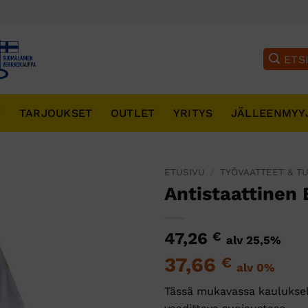
T
TARJOUKSET
OUTLET
YRITYS
JÄLLEENMYY
ETUSIVU
/
TYÖVAATTEET & T
Antistaattinen
47,26
€
alv 25,5%
37,66
€
alv 0%
Tässä mukavassa kauluksel