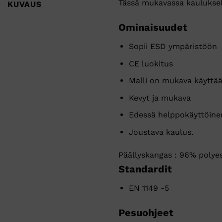
Tässä mukavassa kauluksel
KUVAUS
Ominaisuudet
Sopii ESD ympäristöön
CE luokitus
Malli on mukava käyttä
Kevyt ja mukava
Edessä helppokäyttöinen 
Joustava kaulus.
Päällyskangas : 96% polyest
Standardit
EN 1149 -5
Pesuohjeet