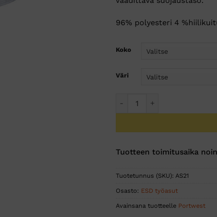
vaadittava suojaustaso.
96% polyesteri 4 %hiilikui
Koko
Väri
Antistaattinen ESD-polopaita
Tuotteen toimitusaika noin
Tuotetunnus (SKU):
AS21
Osasto:
ESD työasut
Avainsana tuotteelle
Portwest