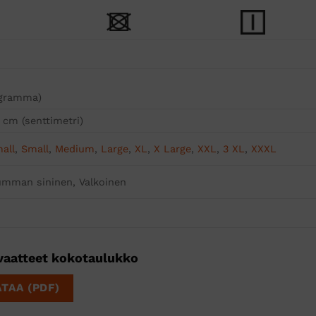
ogramma)
 cm (senttimetri)
all
,
Small
,
Medium
,
Large
,
XL
,
X Large
,
XXL
,
3 XL
,
XXXL
umman sininen, Valkoinen
vaatteet kokotaulukko
ATAA (PDF)