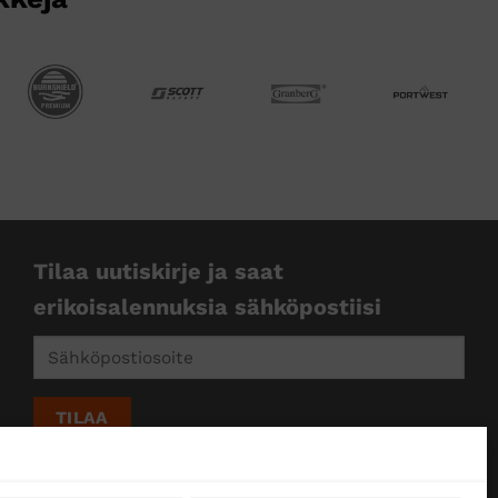
Tilaa uutiskirje ja saat
erikoisalennuksia sähköpostiisi