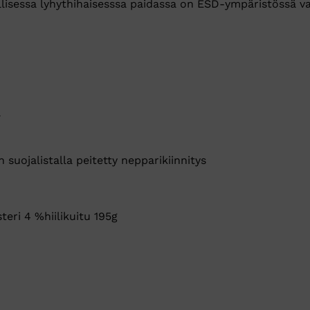
lisessa lyhythihaisesssa paidassa on ESD-ympäristössä va
ä
suojalistalla peitetty nepparikiinnitys
eri 4 %hiilikuitu 195g