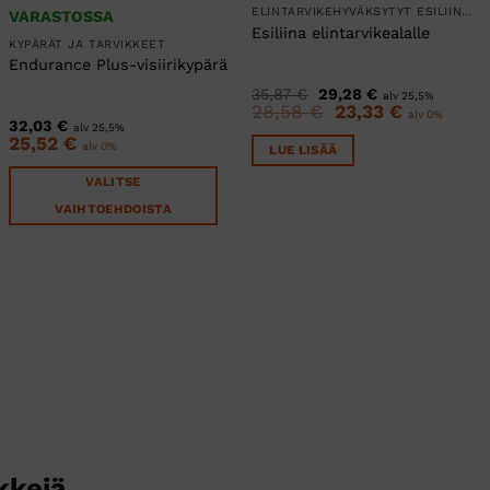
ELINTARVIKEHYVÄKSYTYT ESILIINAT
VARASTOSSA
Esiliina elintarvikealalle
KYPÄRÄT JA TARVIKKEET
Endurance Plus-visiirikypärä
Alkuperäinen
Nykyinen
35,87
€
29,28
€
alv 25,5%
hinta
hinta
28,58
€
Alkuperäinen
23,33
€
Nykyinen
alv 0%
oli:
on:
hinta
hinta
32,03
€
alv 25,5%
35,87 €.
29,28 €.
oli:
on:
25,52
€
alv 0%
LUE LISÄÄ
28,58 €.
23,33 €.
VALITSE
VAIHTOEHDOISTA
Tällä
tuotteella
on
useampi
muunnelma.
Voit
tehdä
valinnat
tuotteen
sivulla.
kkejä