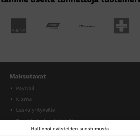
Maksutavat
Paytrail
Klarna
Lasku yrityksille
Ennakkolasku yksityisille
Hallinnoi evästeiden suostumusta