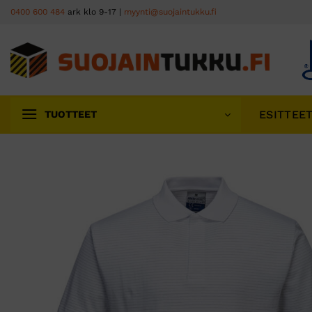
Skip
0400 600 484
ark klo 9-17 |
myynti@suojaintukku.fi
to
content
ESITTEE
TUOTTEET