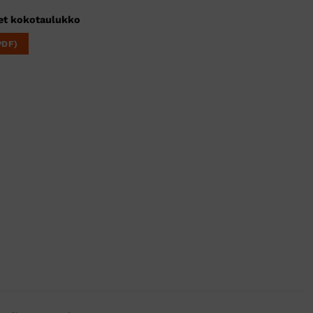
et kokotaulukko
PDF)