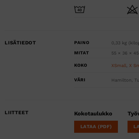
LISÄTIEDOT
PAINO
0,33 kg (kil
MITAT
55 × 36 × 45
KOKO
XSmall
,
X Sm
VÄRI
Hamilton, T
LIITTEET
Kokotaulukko
Työ
LATAA (PDF)
L