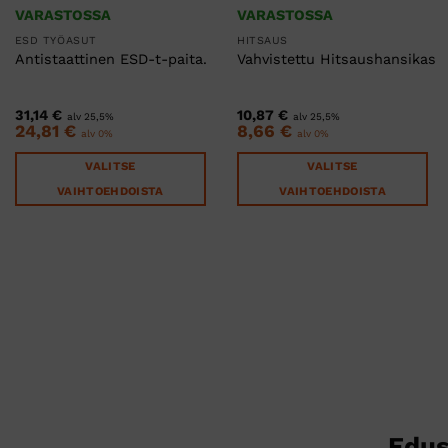
VARASTOSSA
VARASTOSSA
ESD TYÖASUT
HITSAUS
Antistaattinen ESD-t-paita.
Vahvistettu Hitsaushansikas
31,14
€
10,87
€
alv 25,5%
alv 25,5%
24,81
€
8,66
€
alv 0%
alv 0%
VALITSE
VALITSE
VAIHTOEHDOISTA
VAIHTOEHDOISTA
Tällä
Tällä
tuotteella
tuotteella
on
on
useampi
useampi
muunnelma.
muunnelma.
Voit
Voit
tehdä
tehdä
valinnat
valinnat
tuotteen
tuotteen
sivulla.
sivulla.
Edus