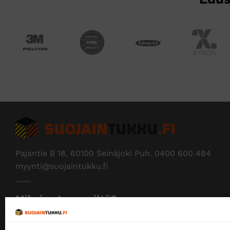
Pajantie B 18, 60100 Seinäjoki Puh.
0400 600 484
myynti@suojaintukku.fi
Miksi ostaa meiltä?
Myymme yksityisille ja yrityksille