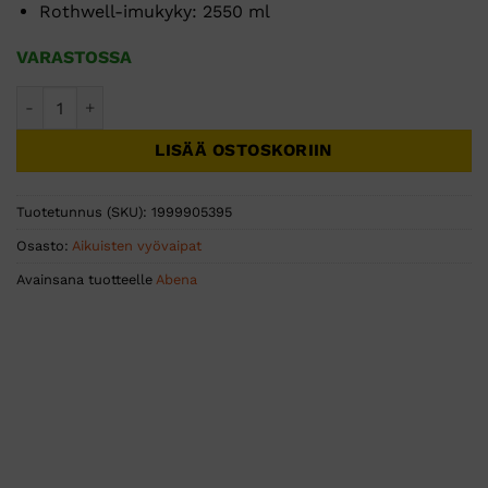
Rothwell-imukyky: 2550 ml
VARASTOSSA
ABENA Wing XL1 Premium 15kpkl määrä
LISÄÄ OSTOSKORIIN
Tuotetunnus (SKU):
1999905395
Osasto:
Aikuisten vyövaipat
Avainsana tuotteelle
Abena