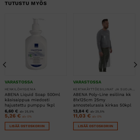
TUTUSTU MYÖS
VARASTOSSA
VARASTOSSA
HENKILÖHYGIENIA
KERTAKÄYTTÖESILIINAT JA SUOJAESSUT
ABENA Liquid Soap 500ml
ABENA Poly-Line esiliina kk
käsisaippua miedosti
81x125cm 25my
hajustettu pumppu 1kpl
annostelurasia kirkas 50kpl
6,60
€
13,84
€
alv 25,5%
alv 25,5%
5,26
€
11,03
€
alv 0%
alv 0%
LISÄÄ OSTOSKORIIN
LISÄÄ OSTOSKORIIN