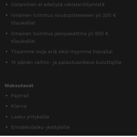
Ostaminen ei edellytä rekisteröitymistä
Ilmainen toimitus noutopisteeseen yli 200 €
tilauksille!
Ilmainen toimitus jakopakettina yli 500 €
tilauksille!
Tilaamme isoja eriä siksi myymme halvalla!
14 päivän vaihto- ja palautusoikeus kuluttajille
Maksutavat
Paytrail
Klarna
Lasku yrityksille
Ennakkolasku yksityisille