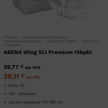
ETUSIVU
/
HYGIENIA & INKONTINENSSI
/
INKONTINENSSISUOJAT
/
AIKUISTEN VAIPAT
/
AIKUISTEN
VYÖVAIPAT
ABENA Wing XL1 Premium 15kpkl
29,77
€
alv 14%
26,11
€
alv 0%
Koko: S1
Väri: Valkoinen
Lantion ympärys: 110-160 cm