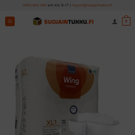
Skip
0400 600 484
ark klo 9-17 |
myynti@suojaintukku.fi
to
content
0