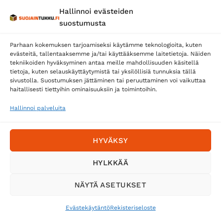
Hallinnoi evästeiden
suostumusta
Parhaan kokemuksen tarjoamiseksi käytämme teknologioita, kuten
evästeitä, tallentaaksemme ja/tai käyttääksemme laitetietoja. Näiden
tekniikoiden hyväksyminen antaa meille mahdollisuuden käsitellä
tietoja, kuten selauskäyttäytymistä tai yksilöllisiä tunnuksia tällä
Toimitustavat
sivustolla. Suostumuksen jättäminen tai peruuttaminen voi vaikuttaa
Posti
haitallisesti tiettyihin ominaisuuksiin ja toimintoihin.
Matkahuolto
Hallinnoi palveluita
Postnord
HYVÄKSY
Tilaa uutiskirje ja saat erikoisalennuksia
HYLKKÄÄ
sähköpostiisi
NÄYTÄ ASETUKSET
Evästekäytäntö
Rekisteriseloste