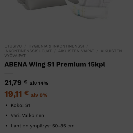
ETUSIVU
/
HYGIENIA & INKONTINENSSI
/
INKONTINENSSISUOJAT
/
AIKUISTEN VAIPAT
/
AIKUISTEN
VYÖVAIPAT
ABENA Wing S1 Premium 15kpl
21,79
€
alv 14%
19,11
€
alv 0%
Koko: S1
Väri: Valkoinen
Lantion ympärys: 50-85 cm