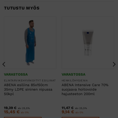
TUTUSTU MYÖS
VARASTOSSA
VARASTOSSA
ELINTARVIKEHYVÄKSYTYT ESILIINAT
HENKILÖHYGIENIA
ABENA esiliina 85x150cm
ABENA Intensive Care 70%
35my LDPE sininen nipussa
suojaava hoitovoide
50kpl
hajusteeton 200ml
19,39
€
11,47
€
alv 25,5%
alv 25,5%
15,45
€
9,14
€
alv 0%
alv 0%