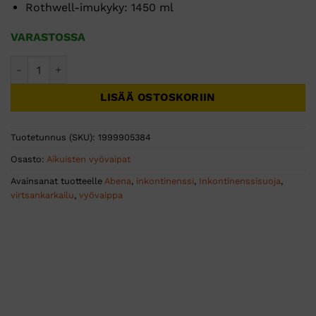
Rothwell-imukyky: 1450 ml
VARASTOSSA
ABENA Wing S1 Premium 15kpl määrä
LISÄÄ OSTOSKORIIN
Tuotetunnus (SKU):
1999905384
Osasto:
Aikuisten vyövaipat
Avainsanat tuotteelle
Abena
,
inkontinenssi
,
Inkontinenssisuoja
,
virtsankarkailu
,
vyövaippa