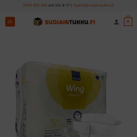
Skip
0400 600 484
ark klo 9-17 |
myynti@suojaintukku.fi
to
content
0