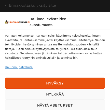
Ennakkolasku yksityisille
Hallinnoi evästeiden
suostumusta
Parhaan kokemuksen tarjoamiseksi käytämme teknologioita, kuten
evästeitä, tallentaaksemme ja/tai käyttääksemme laitetietoja. Näiden
tekniikoiden hyväksyminen antaa meille mahdollisuuden käsitellä
tietoja, kuten selauskäyttäytymistä tai yksilöllisiä tunnuksia tällä
Toimitustavat
sivustolla. Suostumuksen jättäminen tai peruuttaminen voi vaikuttaa
Posti
haitallisesti tiettyihin ominaisuuksiin ja toimintoihin.
Matkahuolto
Hallinnoi palveluita
Postnord
HYVÄKSY
Tilaa uutiskirje ja saat erikoisalennuksia
HYLKKÄÄ
sähköpostiisi
NÄYTÄ ASETUKSET