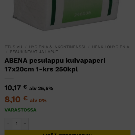
ETUSIVU
/
HYGIENIA & INKONTINENSSI
/
HENKILÖHYGIENIA
/
PESUKINTAAT JA LAPUT
ABENA pesulappu kuivapaperi
17x20cm 1-krs 250kpl
10,17
€
alv 25,5%
8,10
€
alv 0%
VARASTOSSA
ABENA pesulappu kuivapaperi 17x20cm 1-krs 250kpl määrä