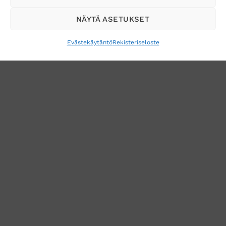
sähköpostiisi
NÄYTÄ ASETUKSET
Evästekäytäntö
Rekisteriseloste
VERKKOKAUPAN TOIMITUSEHDOT
TUOTEPALAUTUS
TÖIHIN SUOJAINTUKKUUN?
REKISTERISELOSTE
EVÄSTEKÄYTÄNTÖ (EU)
MUUTA EVÄSTEASETUKSIA
Copyright 2026 ©
Suojaintukku