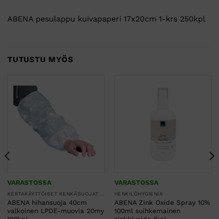
ABENA pesulappu kuivapaperi 17x20cm 1-krs 250kpl
TUTUSTU MYÖS
VARASTOSSA
VARASTOSSA
KERTAKÄYTTÖISET KENKÄSUOJAT JA HIHASUOJAT
HENKILÖHYGIENIA
ABENA hihansuoja 40cm
ABENA Zink Oxide Spray 10%
valkoinen LPDE-muovia 20my
100ml suihkemainen
100kpl
sinkkivoide 1kpl