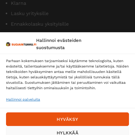
Klarna
Lasku yrityksille
Ennakkolasku yksityisille
Hallinnoi evästeiden
suostumusta
Parhaan kokemuksen tarjoamiseksi käytämme teknologioita, kuten
evästeitä, tallentaaksemme ja/tai käyttääksemme laitetietoja. Näiden
tekniikoiden hyväksyminen antaa meille mahdollisuuden käsitellä
tietoja, kuten selauskäyttäytymistä tai yksilöllisiä tunnuksia tällä
Toimitustavat
sivustolla. Suostumuksen jättäminen tai peruuttaminen voi vaikuttaa
Posti
haitallisesti tiettyihin ominaisuuksiin ja toimintoihin.
Matkahuolto
Hallinnoi palveluita
Postnord
HYVÄKSY
Tilaa uutiskirje ja saat erikoisalennuksia
HYLKKÄÄ