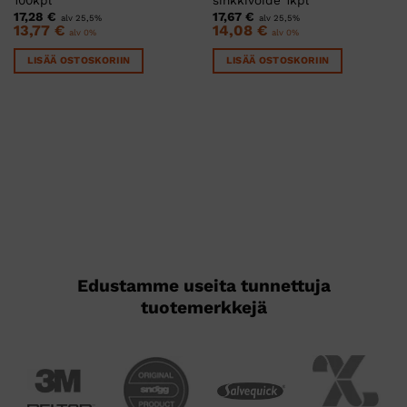
17,28
€
17,67
€
alv 25,5%
alv 25,5%
13,77
€
14,08
€
alv 0%
alv 0%
LISÄÄ OSTOSKORIIN
LISÄÄ OSTOSKORIIN
Edustamme useita tunnettuja
tuotemerkkejä