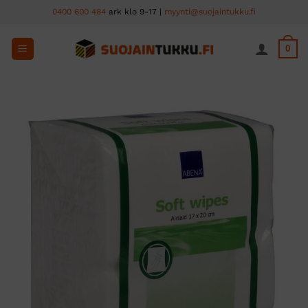
Skip
0400 600 484
ark klo 9-17 |
myynti@suojaintukku.fi
to
content
0