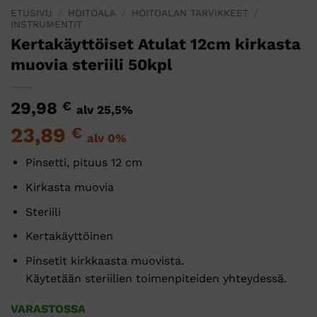
ETUSIVU
/
HOITOALA
/
HOITOALAN TARVIKKEET
/
INSTRUMENTIT
Kertakäyttöiset Atulat 12cm kirkasta
muovia steriili 50kpl
29,98
€
alv 25,5%
23,89
€
alv 0%
Pinsetti, pituus 12 cm
Kirkasta muovia
Steriili
Kertakäyttöinen
Pinsetit kirkkaasta muovista.
Käytetään steriilien toimenpiteiden yhteydessä.
VARASTOSSA