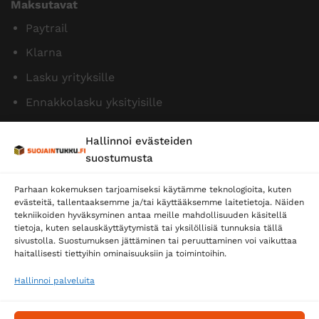
Maksutavat
Paytrail
Klarna
Lasku yrityksille
Ennakkolasku yksityisille
Hallinnoi evästeiden
suostumusta
Parhaan kokemuksen tarjoamiseksi käytämme teknologioita, kuten
evästeitä, tallentaaksemme ja/tai käyttääksemme laitetietoja. Näiden
tekniikoiden hyväksyminen antaa meille mahdollisuuden käsitellä
tietoja, kuten selauskäyttäytymistä tai yksilöllisiä tunnuksia tällä
Toimitustavat
sivustolla. Suostumuksen jättäminen tai peruuttaminen voi vaikuttaa
Posti
haitallisesti tiettyihin ominaisuuksiin ja toimintoihin.
Matkahuolto
Hallinnoi palveluita
Postnord