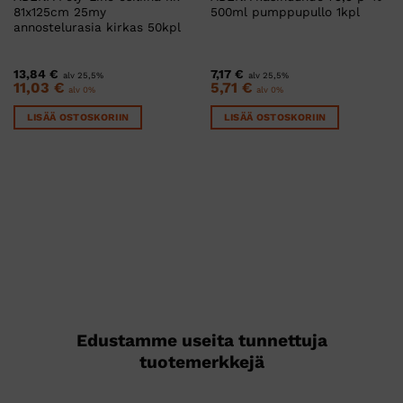
81x125cm 25my
500ml pumppupullo 1kpl
annostelurasia kirkas 50kpl
13,84
€
7,17
€
alv 25,5%
alv 25,5%
11,03
€
5,71
€
alv 0%
alv 0%
LISÄÄ OSTOSKORIIN
LISÄÄ OSTOSKORIIN
Edustamme useita tunnettuja
tuotemerkkejä