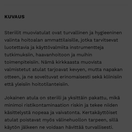
KUVAUS
Steriilit muoviatulat ovat turvallinen ja hygieeninen
valinta hoitoalan ammattilaisille, jotka tarvitsevat
luotettavia ja käyttövalmiita instrumentteja
tutkimuksiin, haavanhoitoon ja muihin
toimenpiteisiin. Nämä kirkkaasta muovista
valmistetut atulat tarjoavat kevyen, mutta napakan
otteen, ja ne soveltuvat erinomaisesti sekä kliinisiin
että yleisiin hoitotilanteisiin.
Jokainen atula on steriili ja yksittäin pakattu, mikä
minimoi ristikontaminaation riskin ja tekee niiden
käsittelystä nopeaa ja vaivatonta. Kertakäyttöiset
atulat poistavat myös välinehuollon tarpeen, sillä
käytön jälkeen ne voidaan hävittää turvallisesti.