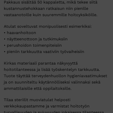
Pakkaus sisältää 50 kappaletta, mikä tekee siitä
kustannustehokkaan ratkaisun niin pienille
vastaanotoille kuin suuremmille hoitoyksiköille.
Atulat soveltuvat monipuolisesti esimerkiksi:
• haavanhoitoon
• näytteenottoon ja tutkimuksiin
• perushoidon toimenpiteisiin
• pieniin tarkkuutta vaativiin työvaiheisiin
Kirkas materiaali parantaa näkyvyyttä
hoitotilanteessa ja lisää työskentelyn tarkkuutta.
Tuote täyttää terveydenhuollon hygieniavaatimukset
ja on suunniteltu käytännölliseksi valinnaksi sekä
ammattilaisille että oppilaitoksille.
Tilaa steriilit muoviatulat helposti
verkkokaupastamme ja varmistat hoitotyön
turvallisuuden ja sujuvuuden jokaisessa tilanteessa.