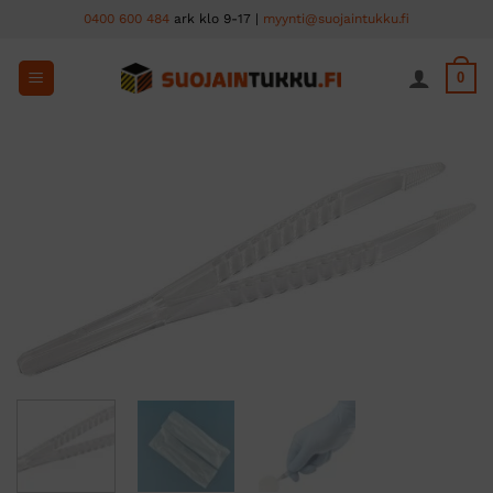
Skip
0400 600 484
ark klo 9-17 |
myynti@suojaintukku.fi
to
content
0