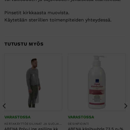
Pinsetit kirkkaasta muovista.
Käytetään steriilien toimenpiteiden yhteydessä.
TUTUSTU MYÖS
VARASTOSSA
VARASTOSSA
KERTAKÄYTTÖESILIINAT JA SUOJAESSUT
DESINFIOINTI
ABENA Poly-Line esiliina kk
ABENA käsihuuhde 73,5 p-%