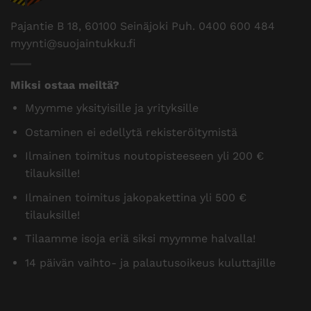
Pajantie B 18, 60100 Seinäjoki Puh.
0400 600 484
myynti@suojaintukku.fi
Miksi ostaa meiltä?
Myymme yksityisille ja yrityksille
Ostaminen ei edellytä rekisteröitymistä
Ilmainen toimitus noutopisteeseen yli 200 €
tilauksille!
Ilmainen toimitus jakopakettina yli 500 €
tilauksille!
Tilaamme isoja eriä siksi myymme halvalla!
14 päivän vaihto- ja palautusoikeus kuluttajille