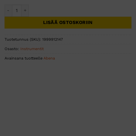
Kertakäyttöiset Atulat 12cm kirkasta muovia steriili 50kpl m
LISÄÄ OSTOSKORIIN
Tuotetunnus (SKU):
1999912147
Osasto:
Instrumentit
Avainsana tuotteelle
Abena