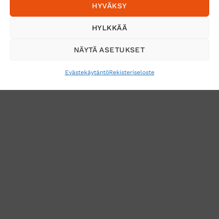
HYVÄKSY
Tilaa uutiskirje ja saat erikoisalennuksia
HYLKKÄÄ
sähköpostiisi
NÄYTÄ ASETUKSET
Evästekäytäntö
Rekisteriseloste
VERKKOKAUPAN TOIMITUSEHDOT
TUOTEPALAUTUS
TÖIHIN SUOJAINTUKKUUN?
REKISTERISELOSTE
EVÄSTEKÄYTÄNTÖ (EU)
MUUTA EVÄSTEASETUKSIA
Copyright 2026 ©
Suojaintukku