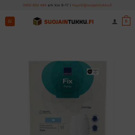
Skip
0400 600 484
ark klo 9-17 |
myynti@suojaintukku.fi
to
content
0