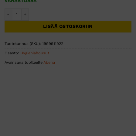
VARASTOSSA
ABENA Fix Pants Cotton hygieniahousut lahkeilla M 3kpl mä
LISÄÄ OSTOSKORIIN
Tuotetunnus (SKU):
1999911922
Osasto:
Hygieniahousut
Avainsana tuotteelle
Abena