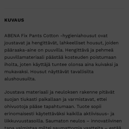
KUVAUS
ABENA Fix Pants Cotton -hygieniahousut ovat
joustavat ja hengittävät, lahkeelliset housut, joiden
pääraaka-aine on puuvilla. Hengittävä ja pehmeä
puuvillamateriaali päästää kosteuden poistumaan
iholta, joten käyttäjä tuntee olonsa aina kuivaksi ja
mukavaksi. Housut näyttävät tavallisilta
alushousuilta.
Joustava materiaali ja neuloksen rakenne pitävät
suojan tiukasti paikallaan ja varmistavat, ettei
ohivuotoja pääse tapahtumaan. Tuote sopii
erinomaisesti käytettäväksi kaikilla aktiivisuus- ja
liikkuvuustasoilla. Saumaton neulos – innovatiivinen
tapa valmistaa miltei saumattomia vaatteita – estää