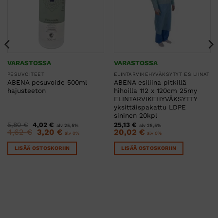
VARASTOSSA
VARASTOSSA
PESUVOITEET
ELINTARVIKEHYVÄKSYTYT ESILIINAT
ABENA pesuvoide 500ml
ABENA esiliina pitkillä
hajusteeton
hihoilla 112 x 120cm 25my
ELINTARVIKEHYVÄKSYTTY
yksittäispakattu LDPE
sininen 20kpl
Alkuperäinen
Nykyinen
5,80
€
4,02
€
25,13
€
alv 25,5%
alv 25,5%
hinta
hinta
Alkuperäinen
Nykyinen
4,62
€
3,20
€
20,02
€
alv 0%
alv 0%
oli:
on:
hinta
hinta
5,80 €.
4,02 €.
oli:
on:
LISÄÄ OSTOSKORIIN
LISÄÄ OSTOSKORIIN
4,62 €.
3,20 €.