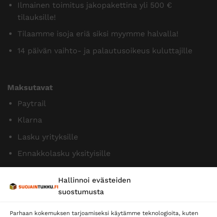
Ilmainen toimitus jakopakettina yli 500 €
tilauksille!
Tilaamme isoja eriä siksi myymme halvalla!
14 päivän vaihto- ja palautusoikeus kuluttajille
Maksutavat
Paytrail
Klarna
Lasku yrityksille
Ennakkolasku yksityisille
Hallinnoi evästeiden
suostumusta
Parhaan kokemuksen tarjoamiseksi käytämme teknologioita, kuten