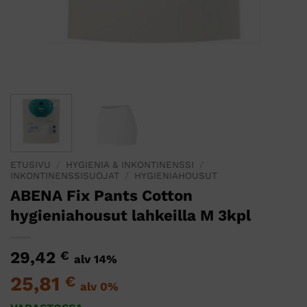
ETUSIVU
/
HYGIENIA & INKONTINENSSI
/
INKONTINENSSISUOJAT
/
HYGIENIAHOUSUT
ABENA Fix Pants Cotton
hygieniahousut lahkeilla M 3kpl
29,42
€
alv 14%
25,81
€
alv 0%