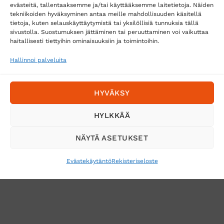
evästeitä, tallentaaksemme ja/tai käyttääksemme laitetietoja. Näiden
tekniikoiden hyväksyminen antaa meille mahdollisuuden käsitellä
tietoja, kuten selauskäyttäytymistä tai yksilöllisiä tunnuksia tällä
Toimitustavat
sivustolla. Suostumuksen jättäminen tai peruuttaminen voi vaikuttaa
Posti
haitallisesti tiettyihin ominaisuuksiin ja toimintoihin.
Matkahuolto
Hallinnoi palveluita
Postnord
HYVÄKSY
Tilaa uutiskirje ja saat erikoisalennuksia
HYLKKÄÄ
sähköpostiisi
NÄYTÄ ASETUKSET
Evästekäytäntö
Rekisteriseloste