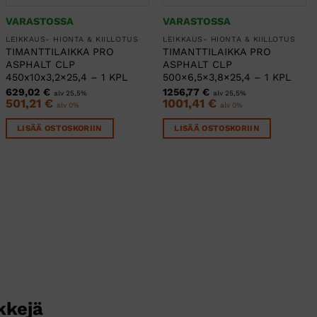
VARASTOSSA
VARASTOSSA
LEIKKAUS- HIONTA & KIILLOTUS
LEIKKAUS- HIONTA & KIILLOTUS
TIMANTTILAIKKA PRO
TIMANTTILAIKKA PRO
ASPHALT CLP
ASPHALT CLP
450x10x3,2×25,4 – 1 KPL
500×6,5×3,8×25,4 – 1 KPL
629,02
€
1256,77
€
alv 25,5%
alv 25,5%
501,21
€
1001,41
€
alv 0%
alv 0%
LISÄÄ OSTOSKORIIN
LISÄÄ OSTOSKORIIN
kkejä