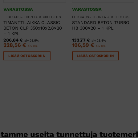
VARASTOSSA
VARASTOSSA
LEIKKAUS- HIONTA & KIILLOTUS
LEIKKAUS- HIONTA & KIILLOTUS
TIMANTTILAIKKA CLASSIC
STANDARD BETON TURBO
BETON CLP 350x10x2,8×20
H8 300×20 – 1 KPL
– 1 KPL
286,84
€
133,77
€
alv 25,5%
alv 25,5%
228,56
€
106,59
€
alv 0%
alv 0%
LISÄÄ OSTOSKORIIN
LISÄÄ OSTOSKORIIN
tamme useita tunnettuja tuotemer