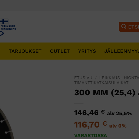
T
TARJOUKSET
OUTLET
YRITYS
JÄLLEENMYY
ETUSIVU
/
LEIKKAUS- HIONTA
TIMANTTIKATKAISULAIKAT
300 MM (25,4)
146,46
€
alv 25,5%
116,70
€
alv 0%
VARASTOSSA