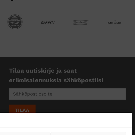
Tilaa uutiskirje ja saat
erikoisalennuksia sähköpostiisi