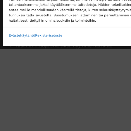
Ostaminen ei edellytä rekisteröitymistä
tallentaaksemme ja/tai käyttääksemme laitetietoja. Näiden tekniikoid
antaa meille mahdollisuuden käsitellä tietoja, kuten selauskäyttäytymistä
Ilmainen toimitus noutopisteeseen yli 200 €
tunnuksia tällä sivustolla. Suostumuksen jättäminen tai peruuttaminen v
tilauksille!
haitallisesti tiettyihin ominaisuuksiin ja toimintoihin.
Ilmainen toimitus jakopakettina yli 500 €
tilauksille!
Evästekäytäntö
Rekisteriseloste
Tilaamme isoja eriä siksi myymme halvalla!
14 päivän vaihto- ja palautusoikeus kuluttajille
VERKKOKAUPAN TOIMITUSEHDOT
TUOTEPALAU