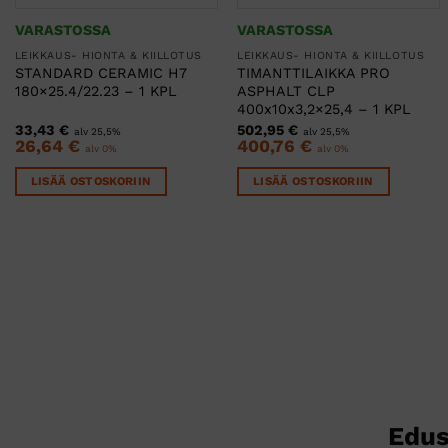
VARASTOSSA
VARASTOSSA
LEIKKAUS- HIONTA & KIILLOTUS
LEIKKAUS- HIONTA & KIILLOTUS
STANDARD CERAMIC H7
TIMANTTILAIKKA PRO
180×25.4/22.23 – 1 KPL
ASPHALT CLP
400x10x3,2×25,4 – 1 KPL
33,43
€
502,95
€
alv 25,5%
alv 25,5%
26,64
€
400,76
€
alv 0%
alv 0%
LISÄÄ OSTOSKORIIN
LISÄÄ OSTOSKORIIN
Edus