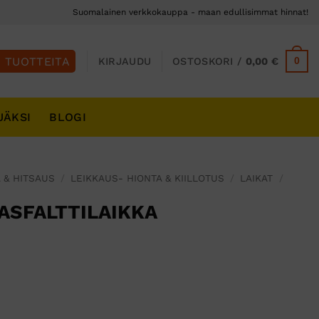
Suomalainen verkkokauppa - maan edullisimmat hinnat!
0
KIRJAUDU
OSTOSKORI /
0,00
€
JÄKSI
BLOGI
 & HITSAUS
/
LEIKKAUS- HIONTA & KIILLOTUS
/
LAIKAT
/
 ASFALTTILAIKKA