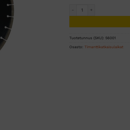
300 MM (25,4) ASFALTTILAI
Tuotetunnus (SKU):
56001
Osasto:
Timanttikatkaisulaikat