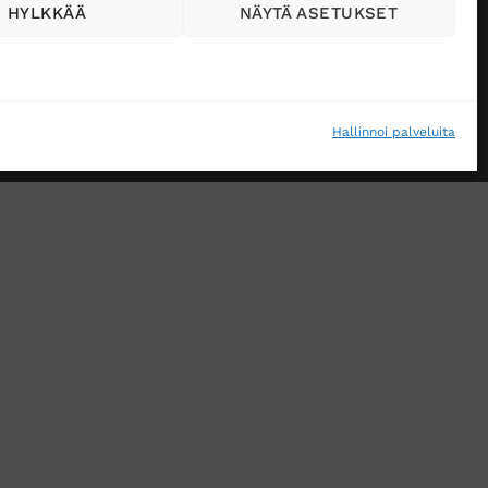
HYLKKÄÄ
NÄYTÄ ASETUKSET
Hallinnoi palveluita
VÄSTEKÄYTÄNTÖ (EU)
MUUTA EVÄSTEASETUKSIA