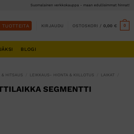
Suomalainen verkkokauppa - maan edullisimmat hinnat!
0
KIRJAUDU
OSTOSKORI /
0,00
€
JÄKSI
BLOGI
 & HITSAUS
/
LEIKKAUS- HIONTA & KIILLOTUS
/
LAIKAT
/
TTILAIKKA SEGMENTTI