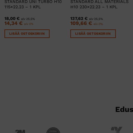
STANDARD UNI TURBO H10
STANDARD ALL MATERIALS
115×22.23 – 1 KPL
H10 230×22.23 – 1 KPL
18,00
€
137,62
€
alv 25,5%
alv 25,5%
14,34
€
109,66
€
alv 0%
alv 0%
LISÄÄ OSTOSKORIIN
LISÄÄ OSTOSKORIIN
Edus