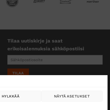
Tilaa uutiskirje ja saat
erikoisalennuksia sähköpostiisi
HYLKKÄÄ
NÄYTÄ ASETUKSET