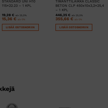
STANDARD UNI H10
TIMANTTILAIKKA CLASSIC
115×22.23 – 1 KPL
BETON CLP 450x10x3,2×25,4
– 1 KPL
19,28
€
446,35
€
alv 25,5%
alv 25,5%
15,36
€
355,66
€
alv 0%
alv 0%
LISÄÄ OSTOSKORIIN
LISÄÄ OSTOSKORIIN
kkejä