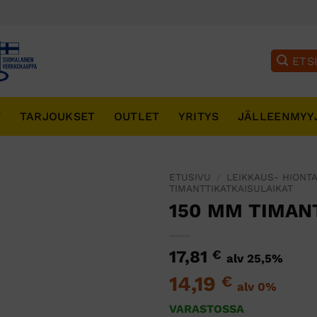
T
TARJOUKSET
OUTLET
YRITYS
JÄLLEENMYY
ETUSIVU
/
LEIKKAUS- HIONTA
TIMANTTIKATKAISULAIKAT
150 MM TIMAN
17,81
€
alv 25,5%
14,19
€
alv 0%
VARASTOSSA