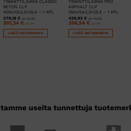
TIMANTTILAIKKA CLASSIC
TIMANTTILAIKKA PRO
BETON CLP
ASPHALT CLP
400x10x3,2×25,4 – 1 KPL
350x10x3,2×25,4 – 1 KPL
378,18
€
439,93
€
alv 25,5%
alv 25,5%
301,34
€
350,54
€
alv 0%
alv 0%
LISÄÄ OSTOSKORIIN
LISÄÄ OSTOSKORIIN
tamme useita tunnettuja tuotemer