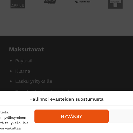
Maksutavat
Paytrail
Klarna
Lasku yrityksille
Ennakkolasku yksityisille
Hallinnoi evästeiden suostumusta
teitä,
HYVÄKSY
en hyväksyminen
 tai yksilöllisiä
oi vaikuttaa