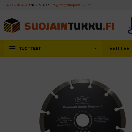
Skip
0400 600 484
ark klo 9-17 |
myynti@suojaintukku.fi
to
content
ESITTEE
TUOTTEET