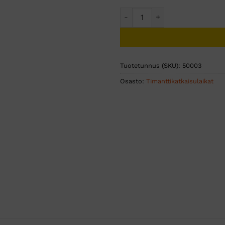
150 MM TIMANTTILAIKKA SE
Tuotetunnus (SKU):
50003
Osasto:
Timanttikatkaisulaikat