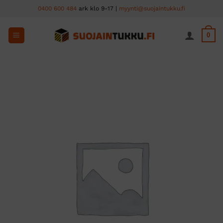
Skip
0400 600 484
ark klo 9-17 |
myynti@suojaintukku.fi
to
content
0