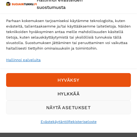
suostumusta
Parhaan kokemuksen tarjoamiseksi käytämme teknologioita, kuten
evästeitä, tallentaaksemme ja/tai käyttääksemme laitetietoja. Näiden
tekniikoiden hyväksyminen antaa meille mahdollisuuden käsitellä
tietoja, kuten selauskäyttäytymistä tai yksilöllisiä tunnuksia tällä
Toimitustavat
sivustolla. Suostumuksen jättäminen tai peruuttaminen voi vaikuttaa
haitallisesti tiettyihin ominaisuuksiin ja toimintoihin.
Posti
Matkahuolto
Hallinnoi palveluita
Postnord
HYVÄKSY
Tilaa uutiskirje ja saat erikoisalennuksia
HYLKKÄÄ
sähköpostiisi
NÄYTÄ ASETUKSET
Evästekäytäntö
Rekisteriseloste