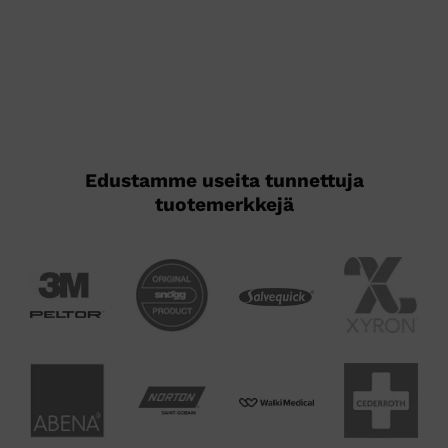
useampi
muunnelma.
Voit
tehdä
valinnat
tuotteen
sivulla.
Edustamme useita tunnettuja
tuotemerkkejä