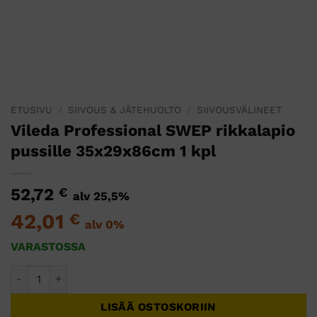
ETUSIVU
/
SIIVOUS & JÄTEHUOLTO
/
SIIVOUSVÄLINEET
Vileda Professional SWEP rikkalapio
pussille 35x29x86cm 1 kpl
52,72
€
alv 25,5%
42,01
€
alv 0%
VARASTOSSA
Vileda Professional SWEP rikkalapio pussille 35x29x86cm 1 
LISÄÄ OSTOSKORIIN