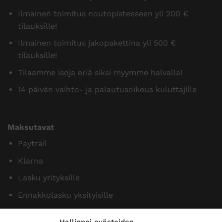
Ilmainen toimitus noutopisteeseen yli 200 €
tilauksille!
Ilmainen toimitus jakopakettina yli 500 €
tilauksille!
Tilaamme isoja eriä siksi myymme halvalla!
14 päivän vaihto- ja palautusoikeus kuluttajille
Maksutavat
Paytrail
Klarna
Lasku yrityksille
Ennakkolasku yksityisille
Hallinnoi evästeiden