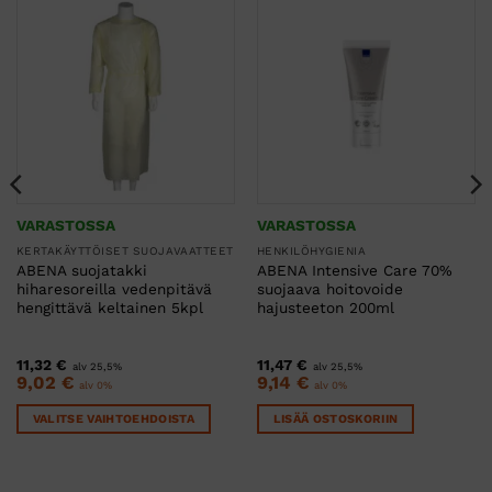
VARASTOSSA
VARASTOSSA
KERTAKÄYTTÖISET SUOJAVAATTEET
HENKILÖHYGIENIA
ABENA suojatakki
ABENA Intensive Care 70%
hiharesoreilla vedenpitävä
suojaava hoitovoide
hengittävä keltainen 5kpl
hajusteeton 200ml
11,32
€
11,47
€
alv 25,5%
alv 25,5%
9,02
€
9,14
€
alv 0%
alv 0%
VALITSE VAIHTOEHDOISTA
LISÄÄ OSTOSKORIIN
Tällä
tuotteella
on