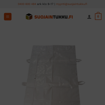
Skip
0400 600 484
ark klo 9-17 |
myynti@suojaintukku.fi
to
content
0