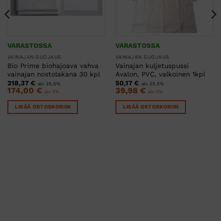
VARASTOSSA
VARASTOSSA
VAINAJAN SUOJAUS
VAINAJAN SUOJAUS
Bio Prime biohajoava vahva
Vainajan kuljetuspussi
vainajan nostolakana 30 kpl
Avalon, PVC, valkoinen 1kpl
218,37
€
50,17
€
alv 25,5%
alv 25,5%
174,00
€
39,98
€
alv 0%
alv 0%
LISÄÄ OSTOSKORIIN
LISÄÄ OSTOSKORIIN