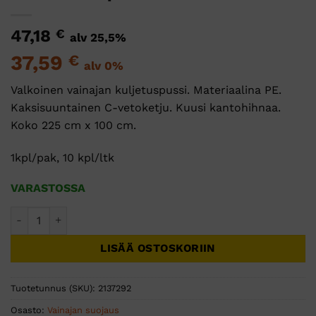
47,18
€
alv 25,5%
37,59
€
alv 0%
Valkoinen vainajan kuljetuspussi. Materiaalina PE.
Kaksisuuntainen C-vetoketju. Kuusi kantohihnaa.
Koko 225 cm x 100 cm.
1kpl/pak, 10 kpl/ltk
VARASTOSSA
Vainajan kuljetuspussi Avalon, PE, valkoinen 1kpl määrä
LISÄÄ OSTOSKORIIN
Tuotetunnus (SKU):
2137292
Osasto:
Vainajan suojaus