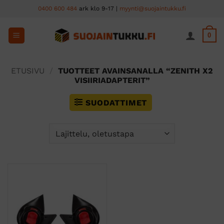
Skip
0400 600 484
ark klo 9-17 |
myynti@suojaintukku.fi
to
content
0
ETUSIVU
/
TUOTTEET AVAINSANALLA “ZENITH X2
VISIIRIADAPTERIT”
SUODATTIMET