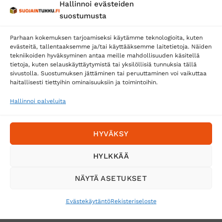
Hallinnoi evästeiden
Posti
suostumusta
Matkahuolto
Parhaan kokemuksen tarjoamiseksi käytämme teknologioita, kuten
Postnord
evästeitä, tallentaaksemme ja/tai käyttääksemme laitetietoja. Näiden
tekniikoiden hyväksyminen antaa meille mahdollisuuden käsitellä
tietoja, kuten selauskäyttäytymistä tai yksilöllisiä tunnuksia tällä
sivustolla. Suostumuksen jättäminen tai peruuttaminen voi vaikuttaa
Tilaa uutiskirje ja saat erikoisalennuksia
haitallisesti tiettyihin ominaisuuksiin ja toimintoihin.
sähköpostiisi
Hallinnoi palveluita
HYVÄKSY
HYLKKÄÄ
NÄYTÄ ASETUKSET
Evästekäytäntö
Rekisteriseloste