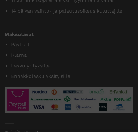
Tilaamme isoja eriä siksi myymme halvalla!
14 päivän vaihto- ja palautusoikeus kuluttajille
Maksutavat
Paytrail
Klarna
Lasku yrityksille
Ennakkolasku yksityisille
Toimitustavat