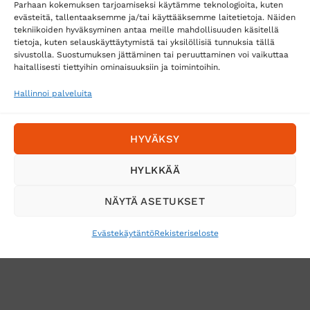
Parhaan kokemuksen tarjoamiseksi käytämme teknologioita, kuten
Postnord
evästeitä, tallentaaksemme ja/tai käyttääksemme laitetietoja. Näiden
tekniikoiden hyväksyminen antaa meille mahdollisuuden käsitellä
tietoja, kuten selauskäyttäytymistä tai yksilöllisiä tunnuksia tällä
sivustolla. Suostumuksen jättäminen tai peruuttaminen voi vaikuttaa
Tilaa uutiskirje ja saat erikoisalennuksia
haitallisesti tiettyihin ominaisuuksiin ja toimintoihin.
sähköpostiisi
Hallinnoi palveluita
HYVÄKSY
HYLKKÄÄ
NÄYTÄ ASETUKSET
Evästekäytäntö
Rekisteriseloste
VERKKOKAUPAN TOIMITUSEHDOT
TUOTEPALAUTUS
TÖIHIN SUOJAINTUKKUUN?
REKISTERISELOSTE
EVÄSTEKÄYTÄNTÖ (EU)
MUUTA EVÄSTEASETUKSIA