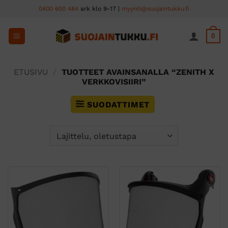
Skip
0400 600 484
ark klo 9-17 |
myynti@suojaintukku.fi
to
content
0
ETUSIVU
/
TUOTTEET AVAINSANALLA “ZENITH X
VERKKOVISIIRI”
SUODATTIMET