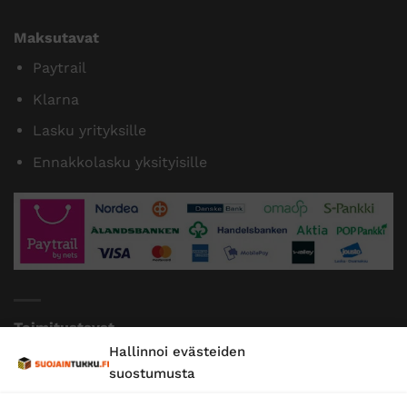
Maksutavat
Paytrail
Klarna
Lasku yrityksille
Ennakkolasku yksityisille
Toimitustavat
Hallinnoi evästeiden
Posti
suostumusta
Matkahuolto