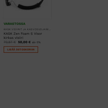
VARASTOSSA
KASK VISIIRIT JA KASVOSUOJAIMET
KASK Zen Foam S Visor
kirkas visiiri
Alkuperäinen
Nykyinen
70,67
€
50,00
€
alv 0%
hinta
hinta
oli:
on:
LISÄÄ OSTOSKORIIN
70,67 €.
50,00 €.