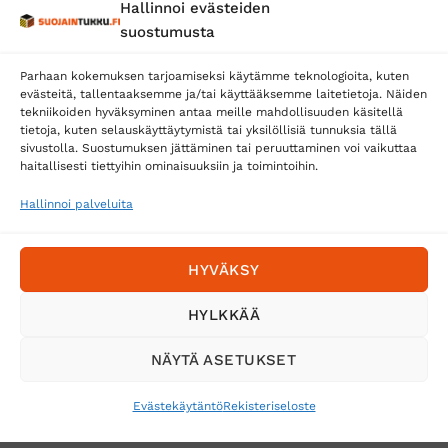
Hallinnoi evästeiden
Posti
suostumusta
Matkahuolto
Parhaan kokemuksen tarjoamiseksi käytämme teknologioita, kuten
Postnord
evästeitä, tallentaaksemme ja/tai käyttääksemme laitetietoja. Näiden
tekniikoiden hyväksyminen antaa meille mahdollisuuden käsitellä
tietoja, kuten selauskäyttäytymistä tai yksilöllisiä tunnuksia tällä
sivustolla. Suostumuksen jättäminen tai peruuttaminen voi vaikuttaa
Tilaa uutiskirje ja saat erikoisalennuksia
haitallisesti tiettyihin ominaisuuksiin ja toimintoihin.
sähköpostiisi
Hallinnoi palveluita
HYVÄKSY
HYLKKÄÄ
NÄYTÄ ASETUKSET
Evästekäytäntö
Rekisteriseloste