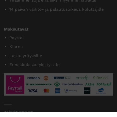
Tilaamme isoja eriä siksi myymme halvalla!
14 päivän vaihto- ja palautusoikeus kuluttajille
Maksutavat
Paytrail
Klarna
Lasku yrityksille
Ennakkolasku yksityisille
Toimitustavat