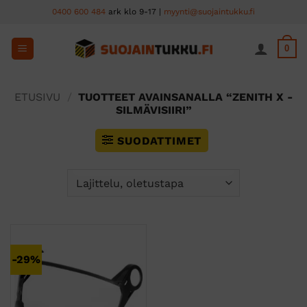
Skip
0400 600 484
ark klo 9-17 |
myynti@suojaintukku.fi
to
content
0
ETUSIVU
/
TUOTTEET AVAINSANALLA “ZENITH X -
SILMÄVISIIRI”
SUODATTIMET
-29%