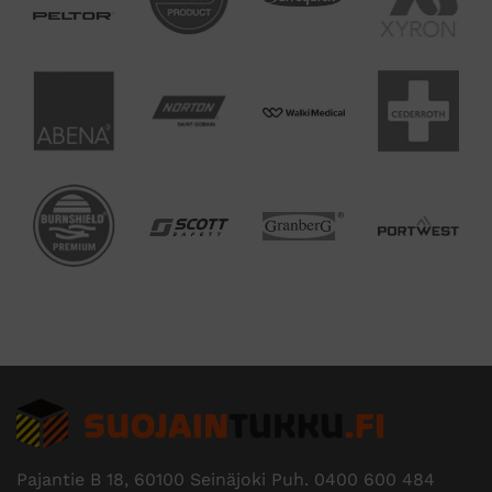
Edustamme useita tunnettuja
tuotemerkkejä