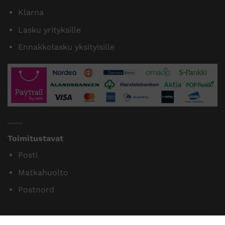
Tilaamme isoja eriä siksi myymme halvalla!
14 päivän vaihto- ja palautusoikeus kuluttajille
Maksutavat
Paytrail
Klarna
Lasku yrityksille
Ennakkolasku yksityisille
Toimitustavat