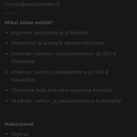
Pajantie B 18, 60100 Seinäjoki Puh.
0400 600 484
myynti@suojaintukku.fi
Miksi ostaa meiltä?
Myymme yksityisille ja yrityksille
Ostaminen ei edellytä rekisteröitymistä
Ilmainen toimitus noutopisteeseen yli 200 €
tilauksille!
Ilmainen toimitus jakopakettina yli 500 €
tilauksille!