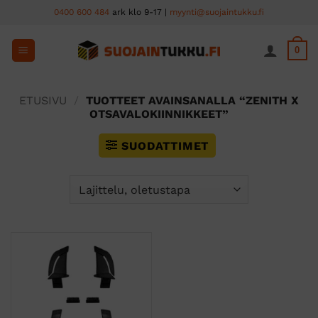
Skip
0400 600 484
ark klo 9-17 |
myynti@suojaintukku.fi
to
content
0
ETUSIVU
/
TUOTTEET AVAINSANALLA “ZENITH X
OTSAVALOKIINNIKKEET”
SUODATTIMET