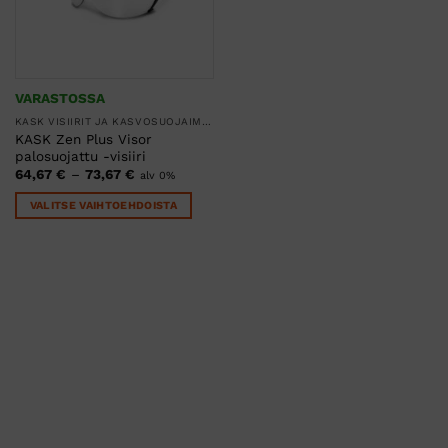
VARASTOSSA
KASK VISIIRIT JA KASVOSUOJAIMET
KASK Zen Plus Visor
palosuojattu -visiiri
Hintaluokka:
64,67
€
–
73,67
€
alv 0%
64,67 €
-
VALITSE VAIHTOEHDOISTA
73,67 €
Tällä
tuotteella
on
useampi
muunnelma.
Voit
tehdä
valinnat
tuotteen
sivulla.