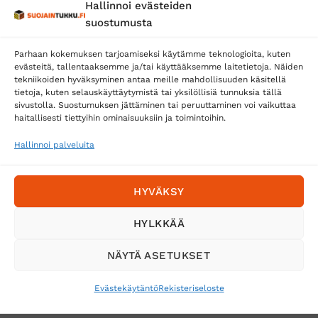
Hallinnoi evästeiden
Posti
suostumusta
Matkahuolto
Parhaan kokemuksen tarjoamiseksi käytämme teknologioita, kuten
Postnord
evästeitä, tallentaaksemme ja/tai käyttääksemme laitetietoja. Näiden
tekniikoiden hyväksyminen antaa meille mahdollisuuden käsitellä
tietoja, kuten selauskäyttäytymistä tai yksilöllisiä tunnuksia tällä
sivustolla. Suostumuksen jättäminen tai peruuttaminen voi vaikuttaa
Tilaa uutiskirje ja saat erikoisalennuksia
haitallisesti tiettyihin ominaisuuksiin ja toimintoihin.
sähköpostiisi
Hallinnoi palveluita
HYVÄKSY
HYLKKÄÄ
NÄYTÄ ASETUKSET
Evästekäytäntö
Rekisteriseloste