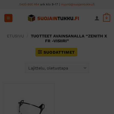
Skip
0400 600 484
ark klo 9-17 |
myynti@suojaintukku.fi
to
content
0
ETUSIVU
/
TUOTTEET AVAINSANALLA “ZENITH X
FR -VISIIRI”
SUODATTIMET