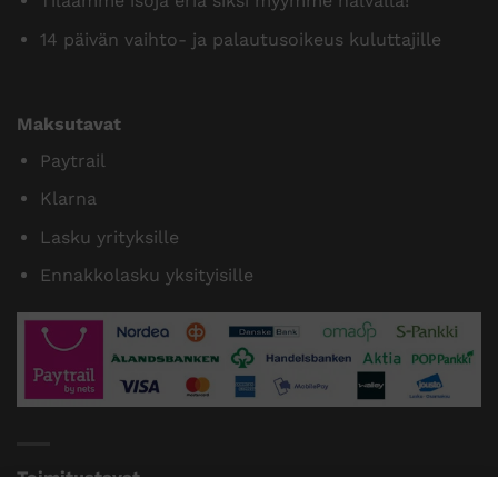
Tilaamme isoja eriä siksi myymme halvalla!
14 päivän vaihto- ja palautusoikeus kuluttajille
Maksutavat
Paytrail
Klarna
Lasku yrityksille
Ennakkolasku yksityisille
Toimitustavat