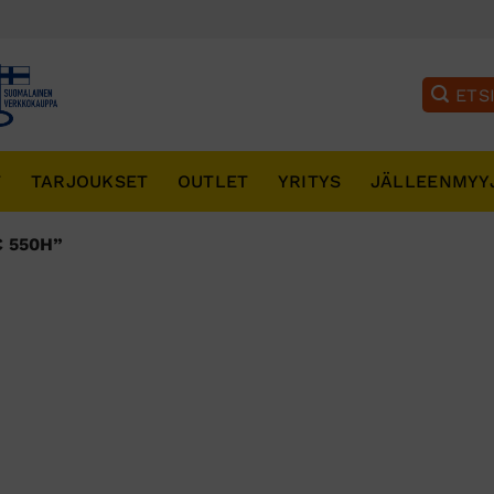
T
TARJOUKSET
OUTLET
YRITYS
JÄLLEENMYY
 550H”