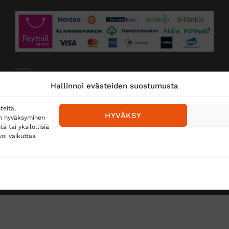
Toimitustavat
Hallinnoi evästeiden suostumusta
Posti
teitä,
HYVÄKSY
en hyväksyminen
Matkahuolto
 tai yksilöllisiä
oi vaikuttaa
Postnord
TUS
TÖIHIN SUOJAINTUKKUUN?
REKISTERISELOSTE
E