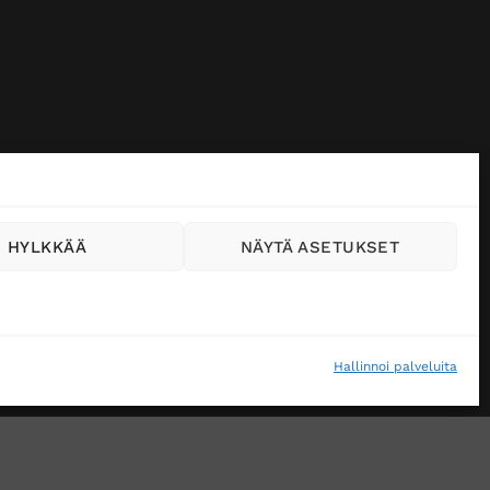
HYLKKÄÄ
NÄYTÄ ASETUKSET
Hallinnoi palveluita
VÄSTEKÄYTÄNTÖ (EU)
MUUTA EVÄSTEASETUKSIA