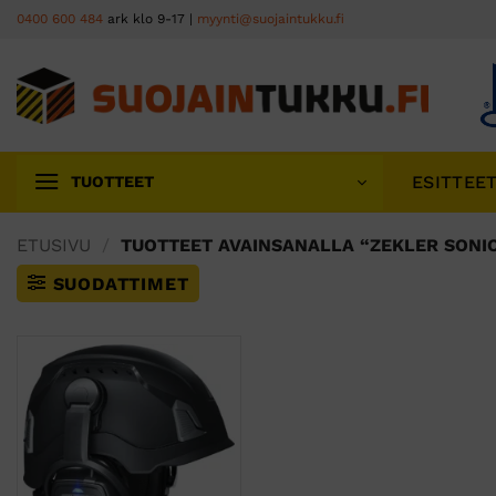
Skip
0400 600 484
ark klo 9-17 |
myynti@suojaintukku.fi
to
content
ESITTEE
TUOTTEET
ETUSIVU
/
TUOTTEET AVAINSANALLA “ZEKLER SONIC
SUODATTIMET