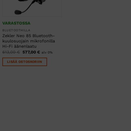
VARASTOSSA
BLUETOOTHILLA
Zekler Neo 85 Bluetooth-
kuulosuojain mikrofonilla
Hi-Fi äänenlaatu
Alkuperäinen
Nykyinen
613,00
€
577,00
€
alv 0%
hinta
hinta
oli:
on:
LISÄÄ OSTOSKORIIN
613,00 €.
577,00 €.