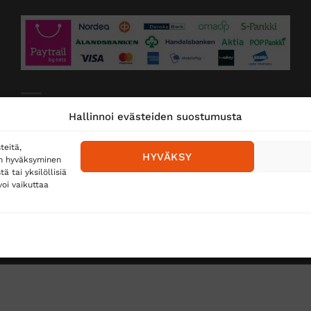
Toimitustavat
Hallinnoi evästeiden suostumusta
Posti
teitä,
HYVÄKSY
en hyväksyminen
Matkahuolto
 tai yksilöllisiä
oi vaikuttaa
Postnord
TUS
TÖIHIN SUOJAINTUKKUUN?
REKISTERISELOSTE
E