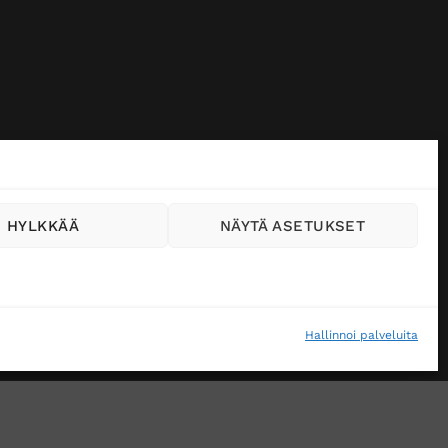
HYLKKÄÄ
NÄYTÄ ASETUKSET
Hallinnoi palveluita
VÄSTEKÄYTÄNTÖ (EU)
MUUTA EVÄSTEASETUKSIA