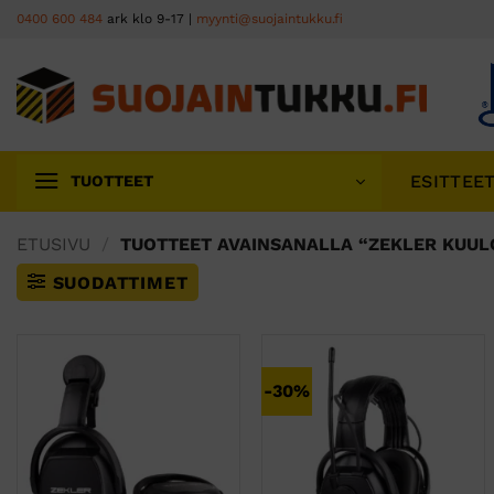
Skip
0400 600 484
ark klo 9-17 |
myynti@suojaintukku.fi
to
content
ESITTEE
TUOTTEET
ETUSIVU
/
TUOTTEET AVAINSANALLA “ZEKLER KUUL
SUODATTIMET
-30%