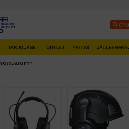
T
TARJOUKSET
OUTLET
YRITYS
JÄLLEENMYY
OSUOJAIMET”