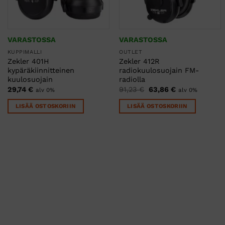
VARASTOSSA
VARASTOSSA
KUPPIMALLI
OUTLET
Zekler 401H
Zekler 412R
kypäräkiinnitteinen
radiokuulosuojain FM-
kuulosuojain
radiolla
Alkuperäinen
Nykyinen
29,74
€
91,23
€
63,86
€
alv 0%
alv 0%
hinta
hinta
oli:
on:
LISÄÄ OSTOSKORIIN
LISÄÄ OSTOSKORIIN
91,23 €.
63,86 €.