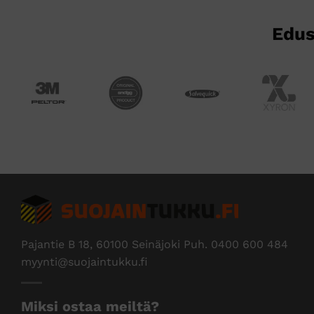
Edus
Pajantie B 18, 60100 Seinäjoki Puh.
0400 600 484
myynti@suojaintukku.fi
Miksi ostaa meiltä?