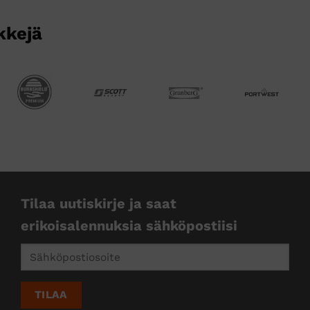
kkejä
Tilaa uutiskirje ja saat
erikoisalennuksia sähköpostiisi