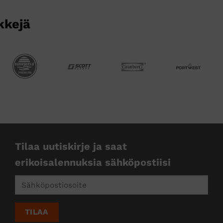
kkejä
Tilaa uutiskirje ja saat
erikoisalennuksia sähköpostiisi