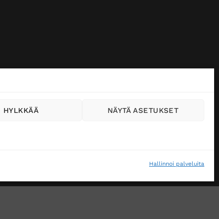
HYLKKÄÄ
NÄYTÄ ASETUKSET
Hallinnoi palveluita
VÄSTEKÄYTÄNTÖ (EU)
MUUTA EVÄSTEASETUKSIA