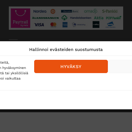
Toimitustavat
Hallinnoi evästeiden suostumusta
Posti
teitä,
HYVÄKSY
en hyväksyminen
Matkahuolto
 tai yksilöllisiä
oi vaikuttaa
Postnord
TUS
TÖIHIN SUOJAINTUKKUUN?
REKISTERISELOSTE
E