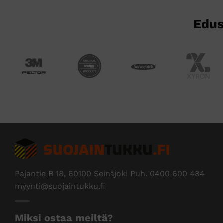
Edus
Pajantie B 18, 60100 Seinäjoki Puh.
0400 600 484
myynti@suojaintukku.fi
Miksi ostaa meiltä?