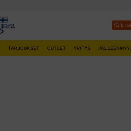
T
TARJOUKSET
OUTLET
YRITYS
JÄLLEENMYY
”