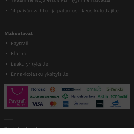
Tilaamme isoja eriä siksi myymme halvalla!
14 päivän vaihto- ja palautusoikeus kuluttajille
Maksutavat
Paytrail
Klarna
Lasku yrityksille
Ennakkolasku yksityisille
Toimitustavat