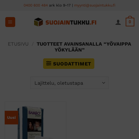
Skip
0400 600 484
ark klo 9-17 |
myynti@suojaintukku.fi
to
content
0
ETUSIVU
/
TUOTTEET AVAINSANALLA “YÖVAIPPA
YÖKYLÄÄN”
SUODATTIMET
Uusi