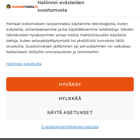
Hallinnoi evästeiden
Posti
suostumusta
Matkahuolto
Parhaan kokemuksen tarjoamiseksi käytämme teknologioita, kuten
Postnord
evästeitä, tallentaaksemme ja/tai käyttääksemme laitetietoja. Näiden
tekniikoiden hyväksyminen antaa meille mahdollisuuden käsitellä
tietoja, kuten selauskäyttäytymistä tai yksilöllisiä tunnuksia tällä
sivustolla. Suostumuksen jättäminen tai peruuttaminen voi vaikuttaa
Tilaa uutiskirje ja saat erikoisalennuksia
haitallisesti tiettyihin ominaisuuksiin ja toimintoihin.
sähköpostiisi
Hallinnoi palveluita
HYVÄKSY
HYLKKÄÄ
NÄYTÄ ASETUKSET
Evästekäytäntö
Rekisteriseloste