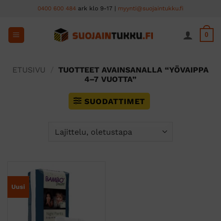
Skip
0400 600 484
ark klo 9-17 |
myynti@suojaintukku.fi
to
content
0
ETUSIVU
/
TUOTTEET AVAINSANALLA “YÖVAIPPA
4–7 VUOTTA”
SUODATTIMET
Uusi