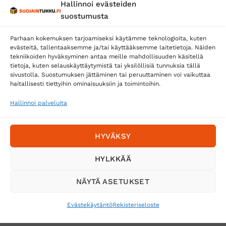
Hallinnoi evästeiden
Posti
suostumusta
Matkahuolto
Parhaan kokemuksen tarjoamiseksi käytämme teknologioita, kuten
Postnord
evästeitä, tallentaaksemme ja/tai käyttääksemme laitetietoja. Näiden
tekniikoiden hyväksyminen antaa meille mahdollisuuden käsitellä
tietoja, kuten selauskäyttäytymistä tai yksilöllisiä tunnuksia tällä
sivustolla. Suostumuksen jättäminen tai peruuttaminen voi vaikuttaa
Tilaa uutiskirje ja saat erikoisalennuksia
haitallisesti tiettyihin ominaisuuksiin ja toimintoihin.
sähköpostiisi
Hallinnoi palveluita
HYVÄKSY
HYLKKÄÄ
NÄYTÄ ASETUKSET
Evästekäytäntö
Rekisteriseloste