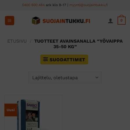
Skip
0400 600 484
ark klo 9-17 |
myynti@suojaintukku.fi
to
content
0
ETUSIVU
/
TUOTTEET AVAINSANALLA “YÖVAIPPA
35-50 KG”
SUODATTIMET
Uusi