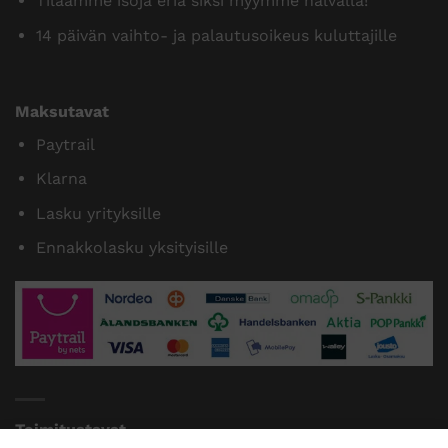
Tilaamme isoja eriä siksi myymme halvalla!
14 päivän vaihto- ja palautusoikeus kuluttajille
Maksutavat
Paytrail
Klarna
Lasku yrityksille
Ennakkolasku yksityisille
Toimitustavat