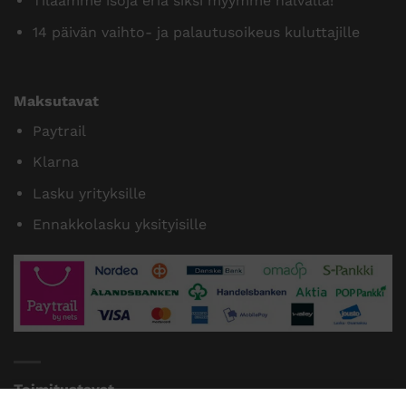
Tilaamme isoja eriä siksi myymme halvalla!
14 päivän vaihto- ja palautusoikeus kuluttajille
Maksutavat
Paytrail
Klarna
Lasku yrityksille
Ennakkolasku yksityisille
Toimitustavat