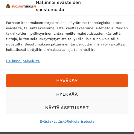
Hallinnoi evästeiden
Posti
suostumusta
Matkahuolto
Parhaan kokemuksen tarjoamiseksi käytämme teknologioita, kuten
Postnord
evästeitä, tallentaaksemme ja/tai käyttääksemme laitetietoja. Näiden
tekniikoiden hyväksyminen antaa meille mahdollisuuden käsitellä
tietoja, kuten selauskäyttäytymistä tai yksilöllisiä tunnuksia tällä
sivustolla. Suostumuksen jättäminen tai peruuttaminen voi vaikuttaa
Tilaa uutiskirje ja saat erikoisalennuksia
haitallisesti tiettyihin ominaisuuksiin ja toimintoihin.
sähköpostiisi
Hallinnoi palveluita
HYVÄKSY
HYLKKÄÄ
NÄYTÄ ASETUKSET
Evästekäytäntö
Rekisteriseloste