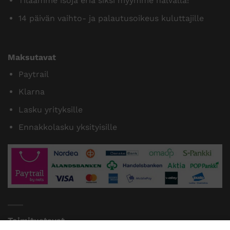
Tilaamme isoja eriä siksi myymme halvalla!
14 päivän vaihto- ja palautusoikeus kuluttajille
Maksutavat
Paytrail
Klarna
Lasku yrityksille
Ennakkolasku yksityisille
Toimitustavat