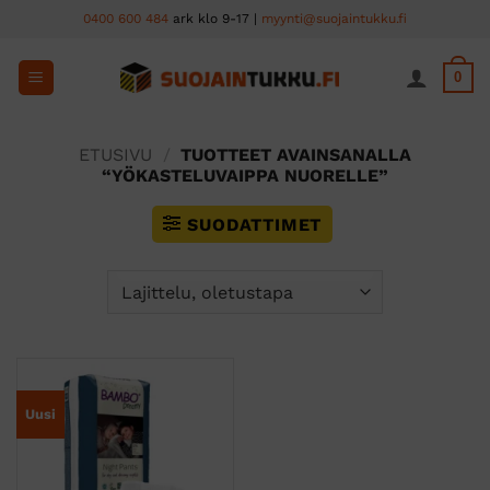
Skip
0400 600 484
ark klo 9-17 |
myynti@suojaintukku.fi
to
content
0
ETUSIVU
/
TUOTTEET AVAINSANALLA
“YÖKASTELUVAIPPA NUORELLE”
SUODATTIMET
Uusi