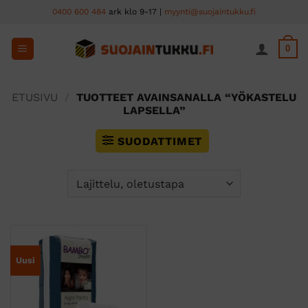
Skip
0400 600 484
ark klo 9-17 |
myynti@suojaintukku.fi
to
content
0
ETUSIVU
/
TUOTTEET AVAINSANALLA “YÖKASTELU
LAPSELLA”
SUODATTIMET
Uusi