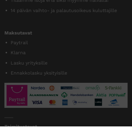
Tilaamme isoja eriä siksi myymme halvalla!
14 päivän vaihto- ja palautusoikeus kuluttajille
Maksutavat
Paytrail
Klarna
Lasku yrityksille
Ennakkolasku yksityisille
Toimitustavat