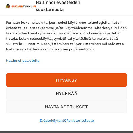
Hallinnoi evästeiden
Posti
suostumusta
Matkahuolto
Parhaan kokemuksen tarjoamiseksi käytämme teknologioita, kuten
Postnord
evästeitä, tallentaaksemme ja/tai käyttääksemme laitetietoja. Näiden
tekniikoiden hyväksyminen antaa meille mahdollisuuden käsitellä
tietoja, kuten selauskäyttäytymistä tai yksilöllisiä tunnuksia tällä
sivustolla. Suostumuksen jättäminen tai peruuttaminen voi vaikuttaa
Tilaa uutiskirje ja saat erikoisalennuksia
haitallisesti tiettyihin ominaisuuksiin ja toimintoihin.
sähköpostiisi
Hallinnoi palveluita
HYVÄKSY
HYLKKÄÄ
NÄYTÄ ASETUKSET
Evästekäytäntö
Rekisteriseloste