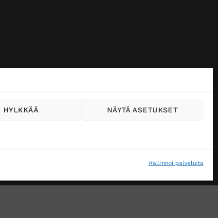
HYLKKÄÄ
NÄYTÄ ASETUKSET
Hallinnoi palveluita
VÄSTEKÄYTÄNTÖ (EU)
MUUTA EVÄSTEASETUKSIA