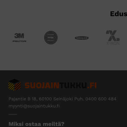
Edus
Pajantie B 18, 60100 Seinäjoki Puh.
0400 600 484
myynti@suojaintukku.fi
Miksi ostaa meiltä?