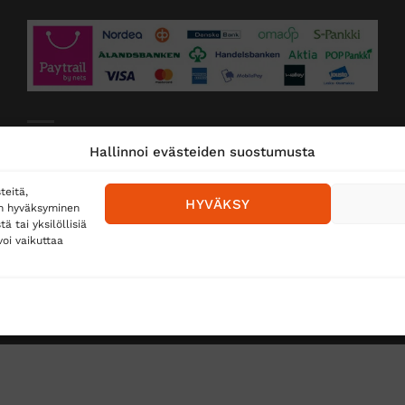
Toimitustavat
Hallinnoi evästeiden suostumusta
Posti
teitä,
HYVÄKSY
en hyväksyminen
Matkahuolto
 tai yksilöllisiä
oi vaikuttaa
Postnord
TUS
TÖIHIN SUOJAINTUKKUUN?
REKISTERISELOSTE
E