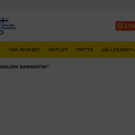
T
TARJOUKSET
OUTLET
YRITYS
JÄLLEENMYY
AKKUJEN SAMMUTIN”