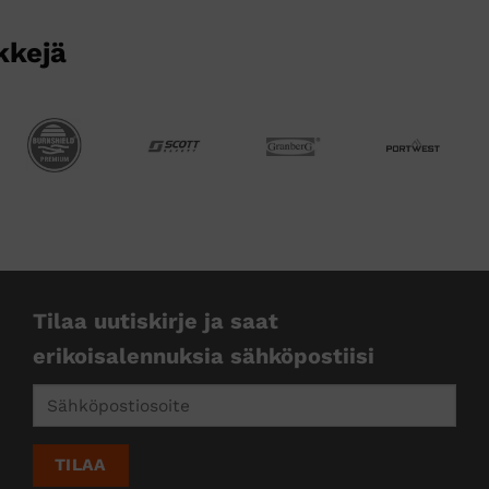
kkejä
Tilaa uutiskirje ja saat
erikoisalennuksia sähköpostiisi