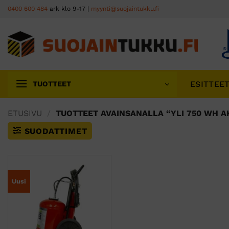
Skip
0400 600 484
ark klo 9-17 |
myynti@suojaintukku.fi
to
content
ESITTEE
TUOTTEET
ETUSIVU
/
TUOTTEET AVAINSANALLA “YLI 750 WH 
SUODATTIMET
Uusi