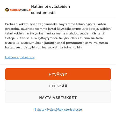
Hallinnoi evästeiden
Posti
suostumusta
Matkahuolto
Parhaan kokemuksen tarjoamiseksi käytämme teknologioita, kuten
Postnord
evästeitä, tallentaaksemme ja/tai käyttääksemme laitetietoja. Näiden
tekniikoiden hyväksyminen antaa meille mahdollisuuden käsitellä
tietoja, kuten selauskäyttäytymistä tai yksilöllisiä tunnuksia tällä
sivustolla. Suostumuksen jättäminen tai peruuttaminen voi vaikuttaa
Tilaa uutiskirje ja saat erikoisalennuksia
haitallisesti tiettyihin ominaisuuksiin ja toimintoihin.
sähköpostiisi
Hallinnoi palveluita
HYVÄKSY
HYLKKÄÄ
NÄYTÄ ASETUKSET
Evästekäytäntö
Rekisteriseloste