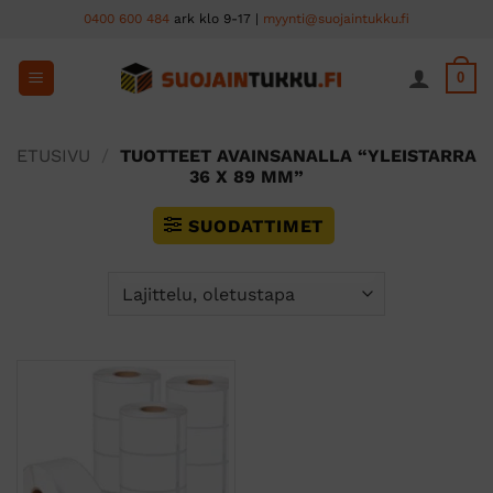
Skip
0400 600 484
ark klo 9-17 |
myynti@suojaintukku.fi
to
content
0
ETUSIVU
/
TUOTTEET AVAINSANALLA “YLEISTARRA
36 X 89 MM”
SUODATTIMET