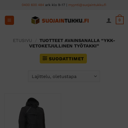
Skip
0400 600 484
ark klo 9-17 |
myynti@suojaintukku.fi
to
content
0
ETUSIVU
/
TUOTTEET AVAINSANALLA “YKK-
VETOKETJULLINEN TYÖTAKKI”
SUODATTIMET