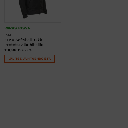
VARASTOSSA
TAKIT
ELKA Softshell-takki
irrotettavilla hihoilla
110,00
€
alv 0%
VALITSE VAIHTOEHDOISTA
Tällä
tuotteella
on
useampi
muunnelma.
Voit
tehdä
valinnat
tuotteen
sivulla.