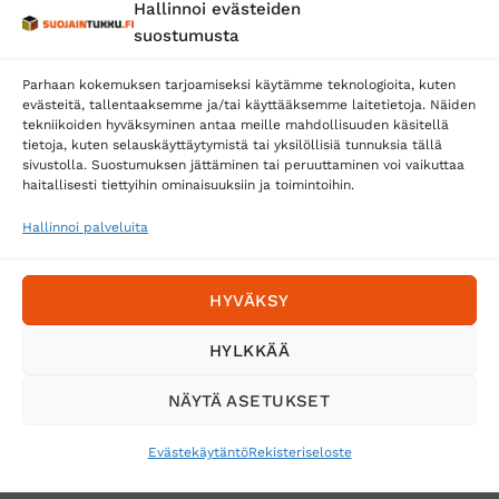
Hallinnoi evästeiden
Posti
suostumusta
Matkahuolto
Parhaan kokemuksen tarjoamiseksi käytämme teknologioita, kuten
Postnord
evästeitä, tallentaaksemme ja/tai käyttääksemme laitetietoja. Näiden
tekniikoiden hyväksyminen antaa meille mahdollisuuden käsitellä
tietoja, kuten selauskäyttäytymistä tai yksilöllisiä tunnuksia tällä
sivustolla. Suostumuksen jättäminen tai peruuttaminen voi vaikuttaa
Tilaa uutiskirje ja saat erikoisalennuksia
haitallisesti tiettyihin ominaisuuksiin ja toimintoihin.
sähköpostiisi
Hallinnoi palveluita
HYVÄKSY
HYLKKÄÄ
NÄYTÄ ASETUKSET
Evästekäytäntö
Rekisteriseloste