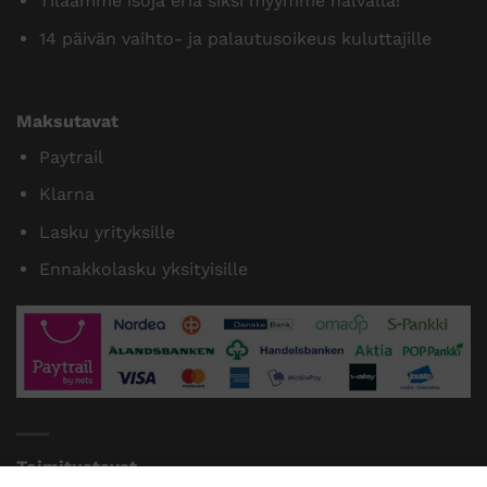
Tilaamme isoja eriä siksi myymme halvalla!
14 päivän vaihto- ja palautusoikeus kuluttajille
Maksutavat
Paytrail
Klarna
Lasku yrityksille
Ennakkolasku yksityisille
Toimitustavat